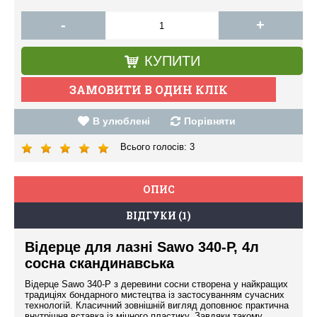
-
+
КУПИТИ
В улюблені
Порівняти
Всього голосів:
3
ОПИС
ВІДГУКИ (1)
Відерце для лазні Sawo 340-P, 4л
сосна скандинавська
Відерце Sawo 340-Р з деревини сосни створена у найкращих
традиціях бондарного мистецтва із застосуванням сучасних
технологій. Класичний зовнішній вигляд доповнює практична
внутрішня вставка із міцного пластику. Завдяки такому