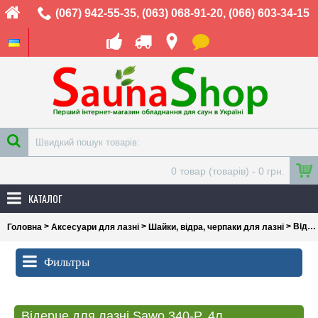
(067) 942-55-35
,
(063) 068-91-20
,
(066) 603-34-15
0 товар (товарів) - 0 грн.
КАТАЛОГ
>
>
> Відерце для лазні Sawo 340-P, 4л
Головна
Аксесуари для лазні
Шайки, відра, черпаки для лазні
Фильтры
Відерце для лазні Sawo 340-P, 4л