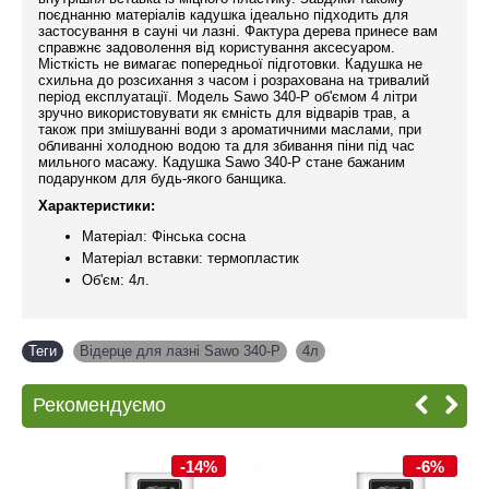
поєднанню матеріалів кадушка ідеально підходить для
застосування в сауні чи лазні. Фактура дерева принесе вам
справжнє задоволення від користування аксесуаром.
Місткість не вимагає попередньої підготовки. Кадушка не
схильна до розсихання з часом і розрахована на тривалий
період експлуатації. Модель Sawo 340-Р об'ємом 4 літри
зручно використовувати як ємність для відварів трав, а
також при змішуванні води з ароматичними маслами, при
обливанні холодною водою та для збивання піни під час
мильного масажу. Кадушка Sawo 340-Р стане бажаним
подарунком для будь-якого банщика.
Характеристики:
Матеріал: Фінська сосна
Матеріал вставки: термопластик
Об'єм: 4л.
Теги
Відерце для лазні Sawo 340-P
,
4л
Рекомендуємо
-14%
-6%