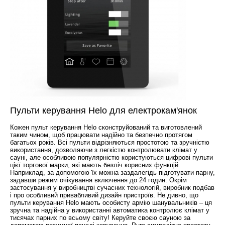
Пульти керування Helo для електрокам'янок
Кожен пульт керування Helo сконструйований та виготовлений
таким чином, щоб працювати надійно та безпечно протягом
багатьох років. Всі пульти відрізняються простотою та зручністю
використання, дозволяючи з легкістю контролювати клімат у
сауні, але особливою популярністю користуються цифрові пульти
цієї торгової марки, які мають безліч корисних функцій.
Наприклад, за допомогою їх можна заздалегідь підготувати парну,
задавши режим очікування включення до 24 годин. Окрім
застосування у виробництві сучасних технологій, виробник подбав
і про особливий привабливий дизайн пристроїв. Не дивно, що
пульти керування Helo мають особисту армію шанувальників – ця
зручна та надійна у використанні автоматика контролює клімат у
тисячах парних по всьому світу! Керуйте своєю сауною за