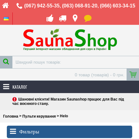
(067) 942-55-35
,
(063) 068-91-20
,
(066) 603-34-15
0 товар (товарів) - 0 грн.
КАТАЛОГ
Шановні клієнти! Магазин Saunashop працює для Вас під
час воєнного стану.
>
> Helo
Головна
Пульти керування
Фильтры