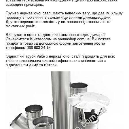
вставляється всередину «колодязя» з цегли) або використання
всередині приміщень.
Труби з нержавіючої сталі мають невелику вагу, що дає їм більшу
перевагу в порівнянні з важкими цегляними димовідводами.
Другою перевагою є легкість у встановленні, економічність
монтажних робіт.
Ви шукаєте якісні та довговічні компоненти для димаря?
Ознайомтеся із каталогом на saunashop.com.ua! Ви можете
придбати товар за допомогою форми замовлення або за
телефоном 066 603 34 15
Одностінні труби Valte з нержавіючої сталі підходять для всіх
типів опалювальних систем і ефективно справляються з
відведенням диму та кіптяви.