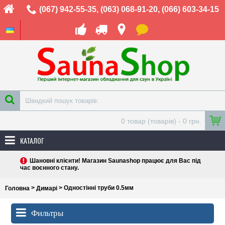
(067) 942-55-35
,
(063) 068-91-20
,
(066) 603-34-15
0 товар (товарів) - 0 грн.
КАТАЛОГ
Шановні клієнти! Магазин Saunashop працює для Вас під
час воєнного стану.
>
> Одностінні труби 0.5мм
Головна
Димарі
Фильтры