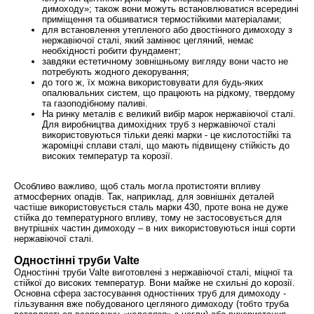
димоходу»; також вони можуть встановлюватися всередині
приміщення та обшиватися термостійкими матеріалами;
для встановлення утепленого або двостінного димоходу з
нержавіючої сталі, який замінює цегляний, немає
необхідності робити фундамент;
завдяки естетичному зовнішньому вигляду вони часто не
потребують жодного декорування;
до того ж, їх можна використовувати для будь-яких
опалювальних систем, що працюють на рідкому, твердому
та газоподібному паливі.
На ринку металів є великий вибір марок нержавіючої сталі.
Для виробництва димохідних труб з нержавіючої сталі
використовуються тільки деякі марки - це кислотостійкі та
жароміцні сплави сталі, що мають підвищену стійкість до
високих температур та корозії.
Особливо важливо, щоб сталь могла протистояти впливу
атмосферних опадів. Так, наприклад, для зовнішніх деталей
частіше використовується сталь марки 430, проте вона не дуже
стійка до температурного впливу, тому не застосовується для
внутрішніх частин димоходу – в них використовуються інші сорти
нержавіючої сталі.
Одностінні труби Valte
Одностінні труби Valte виготовлені з нержавіючої сталі, міцної та
стійкої до високих температур. Вони майже не схильні до корозії.
Основна сфера застосування одностінних труб для димоходу -
гільзування вже побудованого цегляного димоходу (тобто труба