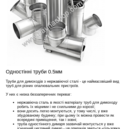
Одностінні труби 0.5мм
Труби для димоходів з нержавіючої сталі - це наймасовіший вид
труб для різних опалювальних пристроїв.
У них є низка беззаперечних переваг:
нержавіюча сталь в якості матеріалу труб для димоходу
робить їх міцними і не схильними до корозії;
вони досить легко монтуються, у тому числі, у вже
збудованому будинку; при цьому їх можна провести як
всередині приміщення, так і зовні;
труба одностінного димаря зазвичай монтується у вже
існуючий цегляний димар - ця операція зветься «гільзовка