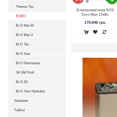
Thermo Tec
Електрокам'янка EOS
Euro Max 15кВт.
EURO
170,646 грн.
Bi-O Mat W
Bi-O Mat U
Bi-O Tec
Bi-O Star
Bi-O Germanius
34 GM Profi
Bi-O Z6
Bi-O Twin Herkules
Sentiotec
Tulikivi