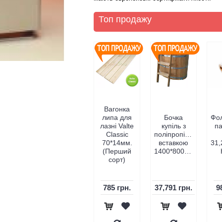
Топ продажу
Вагонка
Електрокам'янка
стерфлеш
липа для
Бочка
Фо
для сауни і
alte
лазні Valte
купіль з
па
лазні Eco
F180
Classic
поліпропіленовою
Flame
лікон
70*14мм.
вставкою
31,
AMC-60
-180мм
(Перший
1400*800*1000(h)мм
STJ 6 кВт
сорт)
0 грн.
10,296 грн.
785 грн.
37,791 грн.
9