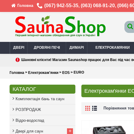
(067) 942-55-35
,
(063) 068-91-20
,
(066) 6
Головна
ДВЕРІ
ДРОВЯНІ ПЕЧІ
ДИМАРІ
ЕЛЕКТРОКАМЯНКИ
Шановні клієнти! Магазин Saunashop працює для Вас під час в
>
>
> EURO
Головна
Електрокам'янки
EOS
КАТАЛОГ
Електрокам'янки EO
Комплектація бань та саун
Порівняння това
РОЗПРОДАЖ
Відро-водоспад
+
Двері для саун