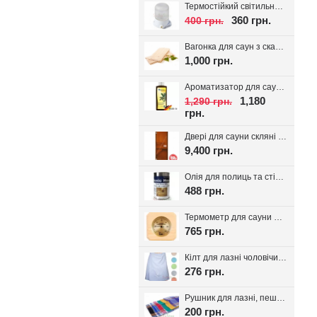
Термостійкий світильник для сауни Lindner, кераміка IP54
360 грн.
400 грн.
Вагонка для саун з скандинавської ялини з дрібним сучком 14*95(85)
1,000 грн.
Ароматизатор для сауни Spitzner SAUNAMED 190мл.
1,180
1,290 грн.
грн.
Двері для сауни скляні VALTE Бронза 700*1900
9,400 грн.
Олія для полиць та стін сауни Bionic House 0.8л, Україна
488 грн.
Термометр для сауни Sawo 220-TP
765 грн.
Кілт для лазні чоловічий, вафельне полотно
276 грн.
Рушник для лазні, пештемаль Класика, 1шт
200 грн.