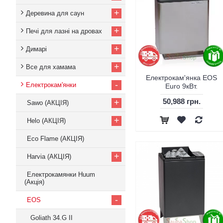
+
Деревина для саун
+
Печі для лазні на дровах
+
Димарі
+
Все для хамама
Електрокам'янка EOS
-
Електрокам'янки
Euro 9кВт.
50,988 грн.
+
Sawo (АКЦІЯ)
+
Helo (АКЦІЯ)
Eco Flame (АКЦІЯ)
+
Harvia (АКЦІЯ)
Електрокамянки Huum
(Акція)
-
EOS
Goliath 34.G II