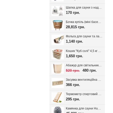
Шапка для сауни з надписом, білий фетр 100%, вибір надпису
170 грн.
Бочка купіль (міні басейн) з дуба + PP вставка
28,815 грн.
Фольга для сауни та лазні на паперовій основі, 30 м.кв. Україна
1,140 грн.
Кошик "Куб солі" 4,5 кг з тибетської солі, для лазні та сауни
1,650 грн.
Абажур для світильника Трапеція, липа
480 грн.
520 грн.
Засувка вентиляційна для лазні, липа Tesli
366 грн.
Термометр спиртовий для лазні Віктер-1
295 грн.
Камянка для сауни Huum Drop 9 кВт