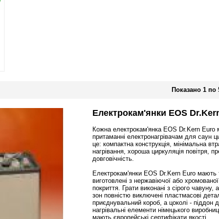
Показано 1 по 5
Електрокам'янки EOS Dr.Ker
Кожна електрокам'янка EOS Dr.Kern Euro м
притаманні електронагрівачам для саун ць
це: компактна конструкція, мінімальна вт
нагрівання, хороша циркуляція повітря, п
довговічність.
Електрокам'янки EOS Dr.Kern Euro мають тр
виготовлені з нержавіючої або хромованої 
покриття. Грати виконані з сірого чавуну, 
зон повністю виключені пластмасові дета
приєднувальний короб, а цоколі - піддон д
нагрівальні елементи німецького виробницт
мають європейські сертифікати якості.