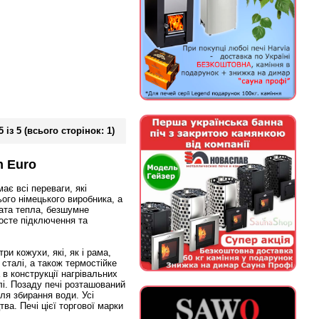
 із 5 (всього сторінок: 1)
n Euro
ає всі переваги, які
ого німецького виробника, а
рата тепла, безшумне
росте підключення та
и кожухи, які, як і рама,
сталі, а також термостійке
а в конструкції нагрівальних
лі. Позаду печі розташований
ля збирання води. Усі
ва. Печі цієї торгової марки