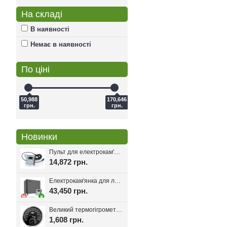
На складі
В наявності
Немає в наявності
По ціні
50,988
170,646
грн.
грн.
Новинки
Пульт для електрокам'янки EcoFlame Con-6, 18-25 кВт.
14,872 грн.
Електрокам'янка для лазні Eco Flame SAM D-27 27 кВт + пульт CON6
43,450 грн.
Великий термогігрометр для лазні Tesli D205 Black
1,608 грн.