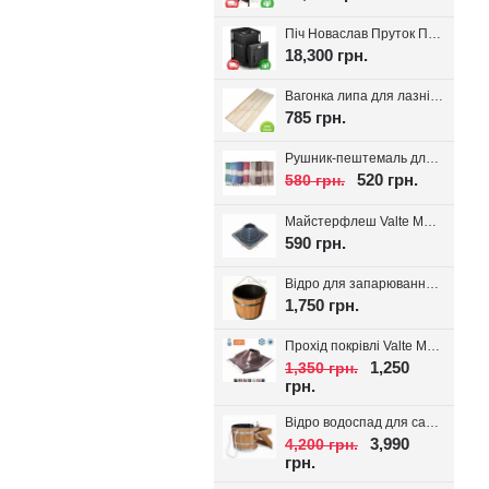
Піч Новаслав Пруток ПКС-01П, до 12м.куб.
18,300 грн.
Вагонка липа для лазні Valte Classic 70*14мм. (Перший сорт)
785 грн.
Рушник-пештемаль для лазні, хамаму, на пляж Діамант, вибір кольору
520 грн.
580 грн.
Майстерфлеш Valte MF180 силікон 100-180мм
590 грн.
Відро для запарювання віників з пластиковою вставкою 16л.
1,750 грн.
Прохід покрівлі Valte MF320 D180-320мм 20-45°
1,250
1,350 грн.
грн.
Відро водоспад для сауни + вставка 20л
3,990
4,200 грн.
грн.