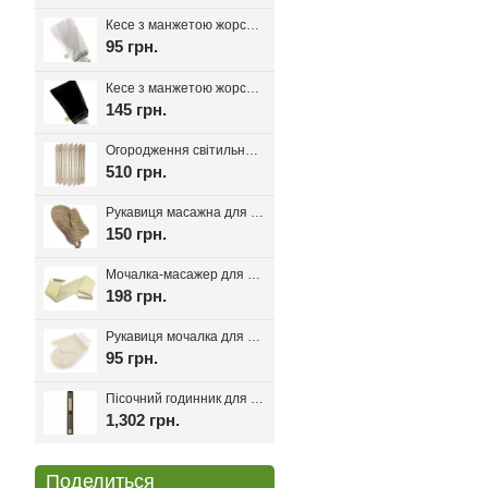
Кесе з манжетою жорсткість мяка, Kelebekkese (Манжета)
95 грн.
Кесе з манжетою жорсткість середня, Kelebekkese Black (Чорний колір)
145 грн.
Огородження світильника для лазні та сауни Олімп
510 грн.
Рукавиця масажна для лазні та сауни з льону
150 грн.
Мочалка-масажер для лазні та сауни з ручками 80см.
198 грн.
Рукавиця мочалка для лазні та хамаму двостороння з сизалі
95 грн.
Пісочний годинник для лазні Harvia Helmi Chocolate
1,302 грн.
Поделиться