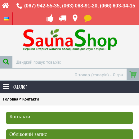
(067) 942-55-35
,
(063) 068-91-20
,
(066) 603-34-15
0 товар (товарів) - 0 грн.
КАТАЛОГ
>
Головна
Контакти
Контакти
Обліковий запис