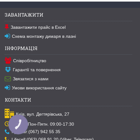
ЗАВАНТАЖИТИ
Завантажити прайс в Excel
Схема монтажу димаря в лазні
ІНФОРМАЦІЯ
Співробітництво
Гарантії та повернення
Звязатися з нами
Умови використання сайту
КОНТАКТИ
Київ, вул. Дегтярівська, 27
Графік: Пон-Пятн. 09:00-17:30
КНОПКА
ЗВ'ЯЗКУ
Kyivstar:(067) 942 55 35
Lifecell:(063) 068 91 20 (Viber, Telegram)