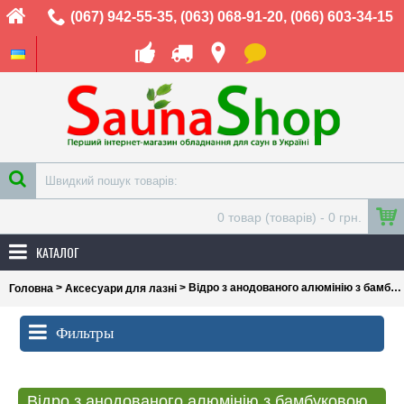
(067) 942-55-35
,
(063) 068-91-20
,
(066) 603-34-15
0 товар (товарів) - 0 грн.
КАТАЛОГ
>
> Відро з анодованого алюмінію з бамбуковою ручкою Rento, 5л
Головна
Аксесуари для лазні
Фильтры
Відро з анодованого алюмінію з бамбуковою ручкою Rento, 5л