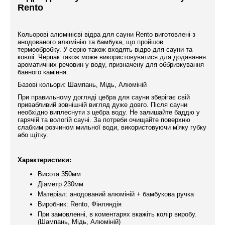
Rento
Кольорові алюмінієві відра для сауни Rento виготовлені з
анодованого алюмінію та бамбука, що пройшов
термообробку. У серію також входять відро для сауни та
ковші. Черпак також може використовуватися для додавання
ароматичних речовин у воду, призначену для оббризкування
банного каміння.
Базові кольори: Шампань, Мідь, Алюміній
При правильному догляді цебра для сауни зберігає свій
привабливий зовнішній вигляд дуже довго. Після сауни
необхідно виплеснути з цебра воду. Не залишайте баддю у
гарячій та вологій сауні. За потреби очищайте поверхню
слабким розчином мильної води, використовуючи м'яку губку
або щітку.
Характеристики:
Висота 350мм
Діаметр 230мм
Матеріал: анодований алюміній + бамбукова ручка
Виробник: Rento, Фінляндія
При замовленні, в коментарях вкажіть колір виробу.
(Шампань, Мідь, Алюміній)