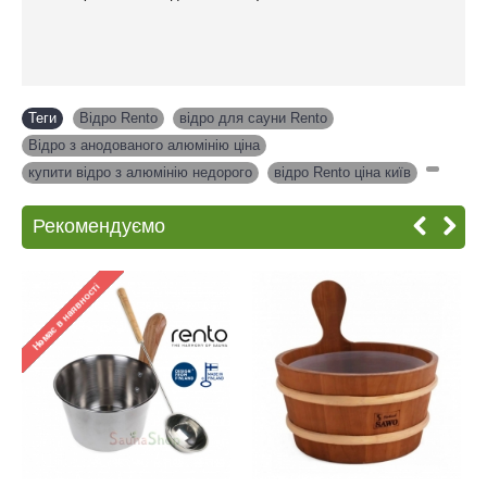
Теги
Відро Rento
,
відро для сауни Rento
,
Відро з анодованого алюмінію ціна
,
купити відро з алюмінію недорого
,
відро Rento ціна київ
,
Рекомендуємо