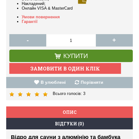
Накладений;
Онлайн VISA & MasterCard
Умови повернення
Гарантії
-
+
КУПИТИ
В улюблені
Порівняти
Всього голосів:
3
ОПИС
ВІДГУКИ (0)
Відро для сауни з алюмінію та бамбука