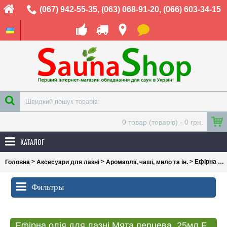
(067) 942-55-35
,
(063) 068-91-20
,
(066) 603-34-15
0 товар (товарів) - 0 грн.
КАТАЛОГ
>
>
> Ефірна олія для лазні Мята перцева, 25мл Flora Secret
Головна
Аксесуари для лазні
Аромаолії, чаші, мило та ін.
Фильтры
Ефірна олія для лазні Мята перцева, 25мл Flora Secret