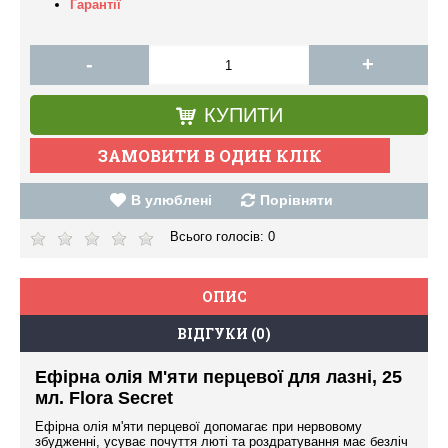
Гарантії
-
+
КУПИТИ
В улюблені
Порівняти
Всього голосів:
0
ОПИС
ВІДГУКИ (0)
Ефірна олія М'яти перцевої для лазні, 25
мл. Flora Secret
Ефірна олія м'яти перцевої допомагає при нервовому
збудженні, усуває почуття люті та роздратування має безліч