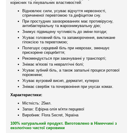
корисних та лікувальних властивостей:
Відновлює сили, усуває відчуття нервозності,
спричиненої перевтомою та дефіцитом сну.
При простудних захворюваннях має противірусну,
антибактеріальну та жарознижувальну дію;
Знижує підвищену чутливість до зміни погоди;
Усуває головний біль та запаморочення, викликане
гіпоксією та перевтомою;
Полегшує серцевий біль при неврозах, зменшує
прискорене серцебиття;
Рекомендується при закачуванні у транспорті;
Знімає м'язові та невралгічні болі;
Усуває зубний біль, а також запальні процеси ротової
порожнини;
Усуває вугровий висип, дерматит, купероз
Знімає свербіж та почервоніння при укусах комах.
Характеристики:
Місткість: 25мл.
Запах: Ефірна олія м'яти перцевої
Виробник: Flora Secret, Україна
100% натуральний продукт. Виготовлено в Німеччині з
екологічно чистої сировини