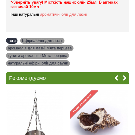
*-Зверніть увагу! Місткість наших олій 25мл. В аптеках
зазвичай 10мл
Інші натуральні
ароматичні олії для лазні
Теги
Ефірна олія для лазні
,
аромаолія для лазні Мята перцева
,
купити аромаолію Мята перцева
,
натуральні ефірні олії для сауни
Рекомендуємо