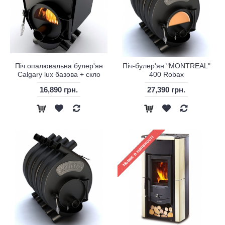
Піч опалювальна булер'ян
Піч-булер'ян "MONTREAL"
Calgary lux базова + скло
400 Robax
16,890 грн.
27,390 грн.