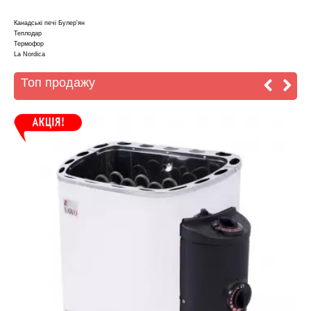
Канадські печі Булер'ян
Теплодар
Термофор
La Nordica
Топ продажу