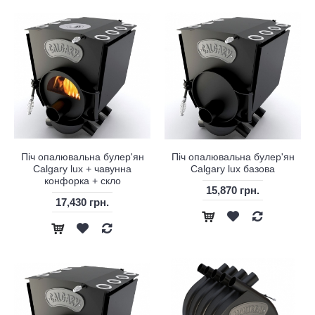
Піч опалювальна булер'ян
Піч опалювальна булер'ян
Calgary lux + чавунна
Calgary lux базова
конфорка + скло
15,870 грн.
17,430 грн.