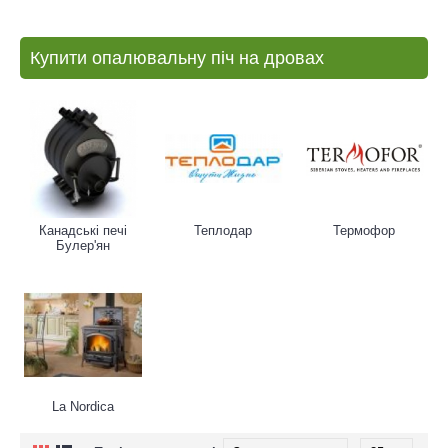
Купити опалювальну піч на дровах
Канадські печі
Теплодар
Термофор
Булер'ян
La Nordica