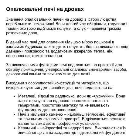
Опалювальні печі на дровах
Значення опалювальних печей на дровах в історії людства
перебільшити неможливо! Вони довгий час обігрівали, годували і
тішили око грою відблисків полум'я, а слух - чарівним тріском
розпечених дров.
В даний час печі для опалення більшою мірою поширені в
заміських будинках та котеджах і служать більше виконаною «під
давнину» прикрасою та додатковим джерелом тепла, ніж
основною системою опалення.
За виконуваними функціями печі поділяються на пристрої для
обігріву приміщення, універсальні опалювально-варильні засоби,
декоративні каміни та печі-кам'янки для лазні.
Виходячи з особливостей конструкції та матеріалів, що
використовуються для виробництва, печі поділяються на:
Металеві, відомі за радянської доби як «буржуйки». Вони
характеризуються відносно невеликою вагою та
габаритами, простотою монтажу та не вимагають
фундаменту для встановлення.
Печі з мильного каменю – найбільш теплоємні, ефективні
та при цьому економічні пристрої. Відрізняються великою
вагою та вимагають професійної установки.
Керамічні – найпростіші та недорогі печі. Викладаються із
звичайної цегли на заздалегідь підготовлений фундамент.