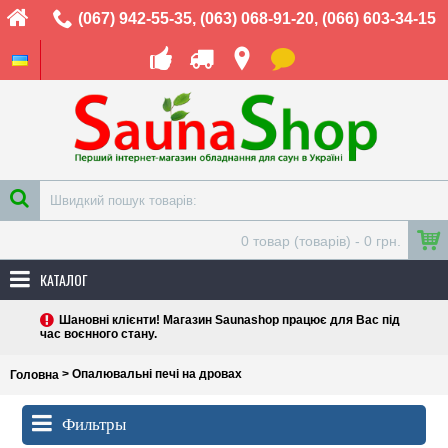
(067) 942-55-35
,
(063) 068-91-20
,
(066) 603-34-15
0 товар (товарів) - 0 грн.
КАТАЛОГ
Шановні клієнти! Магазин Saunashop працює для Вас під
час воєнного стану.
> Опалювальні печі на дровах
Головна
Фильтры