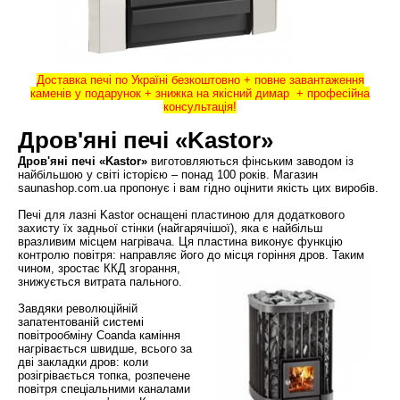
Доставка печі по Україні безкоштовно + повне завантаження
каменів у подарунок + знижка на якісний димар + професійна
консультація!
Дров'яні печі «Kastor
»
Дров'яні печі «Kastor»
виготовляються фінським заводом із
найбільшою у світі історією – понад 100 років. Магазин
saunashop.com.ua пропонує і вам гідно оцінити якість цих виробів.
Печі для лазні Kastor оснащені пластиною для додаткового
захисту їх задньої стінки (найгарячішої), яка є найбільш
вразливим місцем нагрівача. Ця пластина виконує функцію
контролю повітря: направляє його до місця горіння дров. Таким
чином, зростає ККД
згорання,
знижується витрата пального.
Завдяки революційній
запатентованій системі
повітрообміну Coanda каміння
нагрівається швидше, всього за
дві закладки дров: коли
розігрівається топка, розпечене
повітря спеціальними каналами