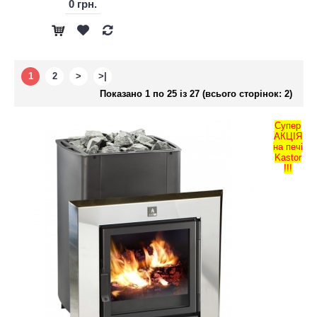
0 грн.
1
2
>
>|
Показано 1 по 25 із 27 (всього сторінок: 2)
Супер
АКЦІЯ
на печі
Kastor
!!!