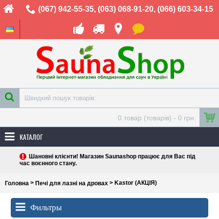
(067) 942-55-35
,
(063) 068-91-20
,
(066) 603-34-15
0 товар (товарів) - 0 грн.
КАТАЛОГ
Шановні клієнти! Магазин Saunashop працює для Вас під
час воєнного стану.
>
> Kastor (АКЦІЯ)
Головна
Печі для лазні на дровах
Фильтры