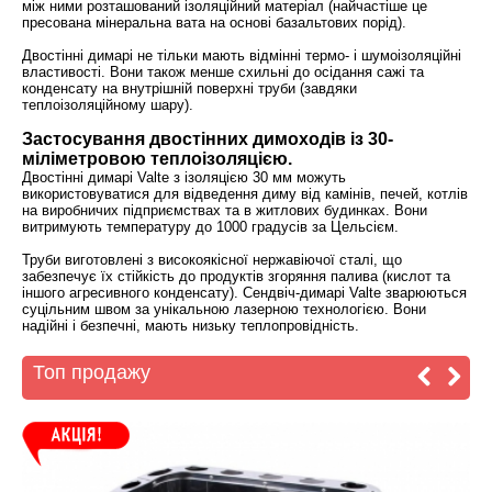
між ними розташований ізоляційний матеріал (найчастіше це
пресована мінеральна вата на основі базальтових порід).
Двостінні димарі не тільки мають відмінні термо- і шумоізоляційні
властивості. Вони також менше схильні до осідання сажі та
конденсату на внутрішній поверхні труби (завдяки
теплоізоляційному шару).
Застосування двостінних димоходів із 30-
міліметровою теплоізоляцією.
Двостінні димарі Valte з ізоляцією 30 мм можуть
використовуватися для відведення диму від камінів, печей, котлів
на виробничих підприємствах та в житлових будинках. Вони
витримують температуру до 1000 градусів за Цельсієм.
Труби виготовлені з високоякісної нержавіючої сталі, що
забезпечує їх стійкість до продуктів згоряння палива (кислот та
іншого агресивного конденсату). Сендвіч-димарі Valte зварюються
суцільним швом за унікальною лазерною технологією. Вони
надійні і безпечні, мають низьку теплопровідність.
Топ продажу