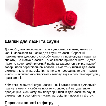
Шапки для лазні та сауни
До необхідних аксесуарів лазні відносяться віники, килимки,
капці, масажери та шапки для сауни та лазні. Справжні
прихильники здорового способу життя та поціновувачі парилки
знають, що шапка в лазню – обов'язкова приналежність. Адже
ніхто не хоче, щоб приємний похід за задоволенням від парної
завершився перегріванням голови. Саме тому шапки для лазні
виготовляють із матеріалів, які погано проводять тепло і, таким
чином, максимально оберігають голову від високої температури у
приміщенні.
Крім того, любителі саун і лазень, як і багато наших сучасників,
прагнуть оточити себе не просто якісною, а й натуральною
продукцією. Ось чому так популярні шапки для лазні та сауни,
виготовлені з екологічно чистих матеріалів – повсті та фетру.
Переваги повсті та фетру