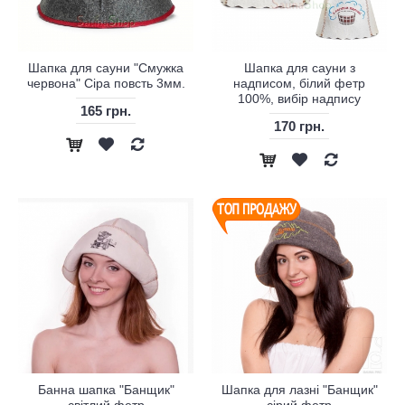
Шапка для сауни "Смужка
Шапка для сауни з
червона" Сіра повсть 3мм.
надписом, білий фетр
100%, вибір надпису
165 грн.
170 грн.
Банна шапка "Банщик"
Шапка для лазні "Банщик"