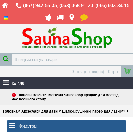
(067) 942-55-35
,
(063) 068-91-20
,
(066) 603-34-15
0 товар (товарів) - 0 грн.
КАТАЛОГ
Шановні клієнти! Магазин Saunashop працює для Вас під
час воєнного стану.
>
>
> Шапки для лазні та сауни
Головна
Аксесуари для лазні
Шапки, рушники, парео для лазні
Фильтры