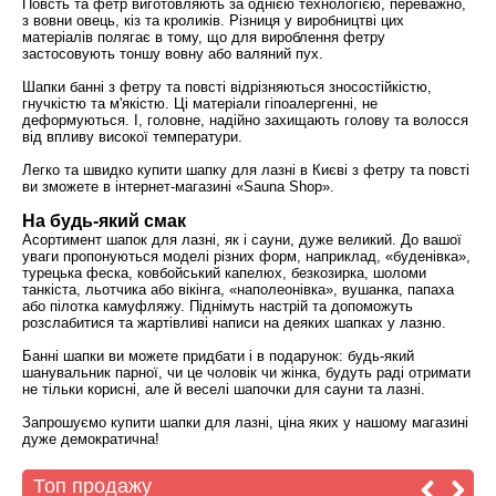
Повсть та фетр виготовляють за однією технологією, переважно,
з вовни овець, кіз та кроликів. Різниця у виробництві цих
матеріалів полягає в тому, що для вироблення фетру
застосовують тоншу вовну або валяний пух.
Шапки банні з фетру та повсті відрізняються зносостійкістю,
гнучкістю та м'якістю. Ці матеріали гіпоалергенні, не
деформуються. І, головне, надійно захищають голову та волосся
від впливу високої температури.
Легко та швидко купити шапку для лазні в Києві з фетру та повсті
ви зможете в інтернет-магазині «Sauna Shop».
На будь-який смак
Асортимент шапок для лазні, як і сауни, дуже великий. До вашої
уваги пропонуються моделі різних форм, наприклад, «буденівка»,
турецька феска, ковбойський капелюх, безкозирка, шоломи
танкіста, льотчика або вікінга, «наполеонівка», вушанка, папаха
або пілотка камуфляжу. Піднімуть настрій та допоможуть
розслабитися та жартівливі написи на деяких шапках у лазню.
Банні шапки ви можете придбати і в подарунок: будь-який
шанувальник парної, чи це чоловік чи жінка, будуть раді отримати
не тільки корисні, але й веселі шапочки для сауни та лазні.
Запрошуємо купити шапки для лазні, ціна яких у нашому магазині
дуже демократична!
Топ продажу