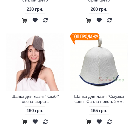
світлий фетр
сірий фетр
230 грн.
200 грн.
Шапка для лазні "Комбі"
Шапка для лазні "Смужка
овеча шерсть
синя" Світла повсть 3мм.
190 грн.
165 грн.