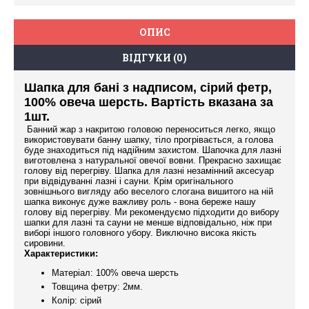
ОПИС
ВІДГУКИ (0)
Шапка для бані з надписом, сірий фетр,
100% овеча шерсть. Вартість вказана за
1шт.
Банний жар з накритою головою переноситься легко, якщо
використовувати банну шапку, тіло прогрівається, а голова
буде знаходиться під надійним захистом. Шапочка для лазні
виготовлена з натуральної овечої вовни. Прекрасно захищає
голову від перегріву. Шапка для лазні незамінний аксесуар
при відвідуванні лазні і сауни. Крім оригінального
зовнішнього вигляду або веселого слогана вишитого на ній
шапка виконує дуже важливу роль - вона береже нашу
голову від перегріву. Ми рекомендуємо підходити до вибору
шапки для лазні та сауни не менше відповідально, ніж при
виборі іншого головного убору. Виключно висока якість
сировини.
Характеристики:
Матеріал: 100% овеча шерсть
Товщина фетру: 2мм.
Колір: сірий