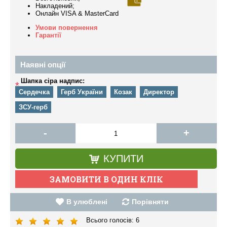
Накладений;
Онлайн VISA & MasterCard
Умови повернення
Гарантії
Наявні опції
Шапка сіра надпис:
*
Сердечка
Герб України
Козак
Директор
ЗСУ-герб
-
+
КУПИТИ
В улюблені
Порівняти
Всього голосів:
6