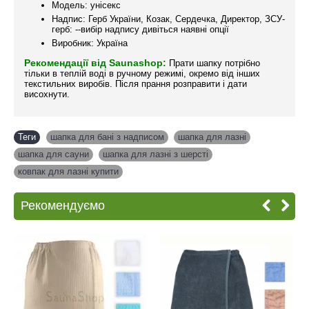
Модель: унісекс
Надпис: Герб України, Козак, Сердечка, Директор, ЗСУ-
герб: --вибір надпису дивіться наявні опції
Виробник: Україна
Рекомендації від Saunashop:
Прати шапку потрібно
тільки в теплій воді в ручному режимі, окремо від інших
текстильних виробів. Після прання розправити і дати
висохнути.
Теги
шапка для бані з надписом
,
шапка для лазні
,
шапка для сауни
,
шапка для лазні з шерсті
,
ковпак для лазні купити
Рекомендуємо