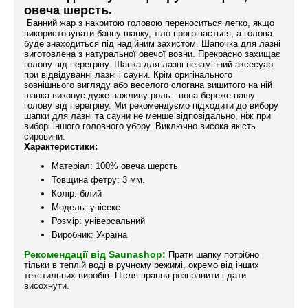
овеча шерсть.
Банний жар з накритою головою переноситься легко, якщо
використовувати банну шапку, тіло прогрівається, а голова
буде знаходиться під надійним захистом. Шапочка для лазні
виготовлена з натуральної овечої вовни. Прекрасно захищає
голову від перегріву. Шапка для лазні незамінний аксесуар
при відвідуванні лазні і сауни. Крім оригінального
зовнішнього вигляду або веселого слогана вишитого на ній
шапка виконує дуже важливу роль - вона береже нашу
голову від перегріву. Ми рекомендуємо підходити до вибору
шапки для лазні та сауни не менше відповідально, ніж при
виборі іншого головного убору. Виключно висока якість
сировини.
Характеристики:
Матеріал: 100% овеча шерсть
Товщина фетру: 3 мм.
Колір: білий
Модель: унісекс
Розмір: універсальний
Виробник: Україна
Рекомендації від Saunashop:
Прати шапку потрібно
тільки в теплій воді в ручному режимі, окремо від інших
текстильних виробів. Після прання розправити і дати
висохнути.