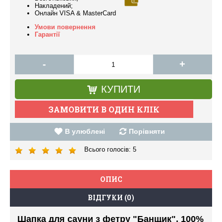
Накладений;
Онлайн VISA & MasterCard
Умови повернення
Гарантії
-
+
КУПИТИ
В улюблені
Порівняти
Всього голосів:
5
ОПИС
ВІДГУКИ (0)
Шапка для сауни з фетру "Банщик", 100%