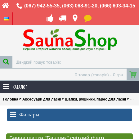
(067) 942-55-35
,
(063) 068-91-20
,
(066) 603-34-15
0 товар (товарів) - 0 грн.
КАТАЛОГ
>
>
>
Головна
Аксесуари для лазні
Шапки, рушники, парео для лазні
Шапк
Фильтры
Банна шапка "Банщик" світлий фетр