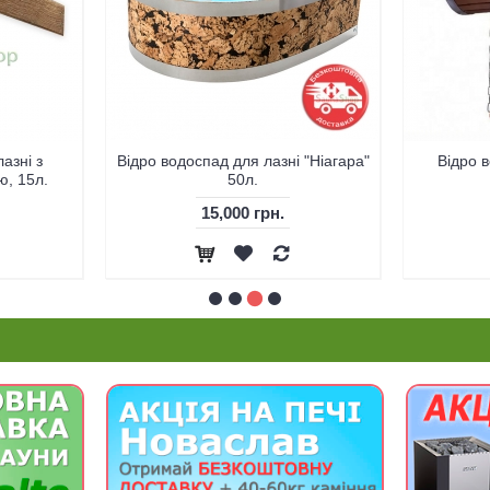
азні з
Відро водоспад для лазні "Ніагара"
Відро 
ю, 15л.
50л.
15,000 грн.