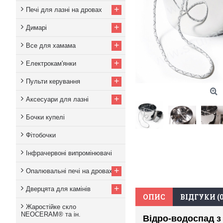
+
Печі для лазні на дровах
+
Димарі
+
Все для хамама
+
Електрокам'янки
+
Пульти керування
+
Аксесуари для лазні
Бочки купелі
Фітобочки
Інфрачервоні випромінювачі
+
Опалювальні печі на дровах
+
Дверцята для камінів
ОПИС
ВІДГУКИ (0
Жаростійке скло
NEOCERAM® та ін.
Відро-водоспад з