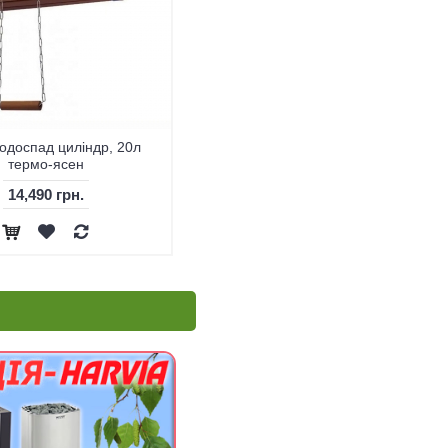
водоспад циліндр, 20л
Обливний пристрій для лазні
термо-ясен
ICEBERG 45л.
14,490 грн.
32,364 грн.
33,982 грн.