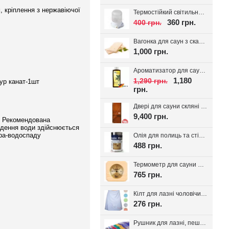
, кріплення з нержавіючої
Термостійкий світильник для сауни Lindner, кераміка IP54
360 грн.
400 грн.
Вагонка для саун з скандинавської ялини з дрібним сучком 14*95(85)
1,000 грн.
Ароматизатор для сауни Spitzner SAUNAMED 190мл.
1,180
1,290 грн.
нур канат-1шт
грн.
Двері для сауни скляні VALTE Бронза 700*1900
9,400 грн.
в. Рекомендована
едення води здійснюється
ра-водоспаду
Олія для полиць та стін сауни Bionic House 0.8л, Україна
488 грн.
Термометр для сауни Sawo 220-TP
765 грн.
Кілт для лазні чоловічий, вафельне полотно
276 грн.
Рушник для лазні, пештемаль Класика, 1шт