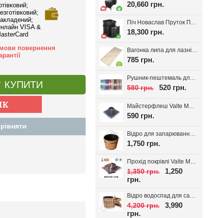
20,660 грн.
отівковий;
езготівковий;
акладений;
Піч Новаслав Пруток ПКС-01П, до 12м.куб.
нлайн VISA &
18,300 грн.
asterCard
мови повернення
Вагонка липа для лазні Valte Classic 70*14мм. (Перший сорт)
арантії
785 грн.
Рушник-пештемаль для лазні, хамаму, на пляж Діамант, вибір кольору
КУПИТИ
520 грн.
580 грн.
Майстерфлеш Valte MF180 силікон 100-180мм
590 грн.
рівняти
Відро для запарювання віників з пластиковою вставкою 16л.
1,750 грн.
Прохід покрівлі Valte MF320 D180-320мм 20-45°
1,250
1,350 грн.
грн.
Відро водоспад для сауни + вставка 20л
3,990
4,200 грн.
грн.