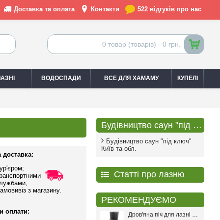
Доставка та оплата
Контакти
522 відгуків про нас
0 товар (товарів) - 0 грн.
АЗНІ
ВОДОСПАДИ
ВСЕ ДЛЯ ХАМАМУ
КУПЕЛІ
Будівництво саун "під ключ"
Будівництво саун "під ключ"
Київ та обл.
 доставка:
ур'єром;
Статті про лазню
ранспортними
лужбами;
амовивіз з магазину.
РЕКОМЕНДУЄМО
и оплати:
Дров'яна піч для лазні PAL PR-18L