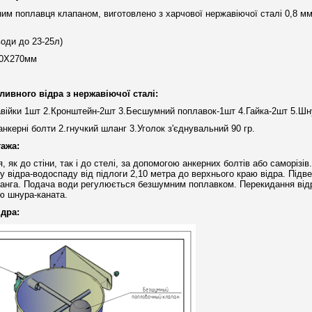
им поплавця клапаном, виготовлено з харчової нержавіючої сталі 0,8 мм
води до 23-25л)
50Х270мм
ивного відра з нержавіючої сталі:
війки 1шт 2.Кронштейн-2шт 3.Бесшумний поплавок-1шт 4.Гайка-2шт 5.Ш
анкерні болти 2.гнучкий шланг 3.Уголок з'єднувальний 90 гр.
ажа:
я, як до стіни, так і до стелі, за допомогою анкерних болтів або саморізі
у відра-водоспаду від підлоги 2,10 метра до верхнього краю відра. Підв
ланга. Подача води регулюється безшумним поплавком. Перекидання від
ою шнура-каната.
ідра: