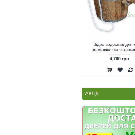
Відро водоспад для л
Відро водоспад циліндр, 30л
нержавіючою вставко
17,640 грн.
4,790 грн.
АКЦІЇ