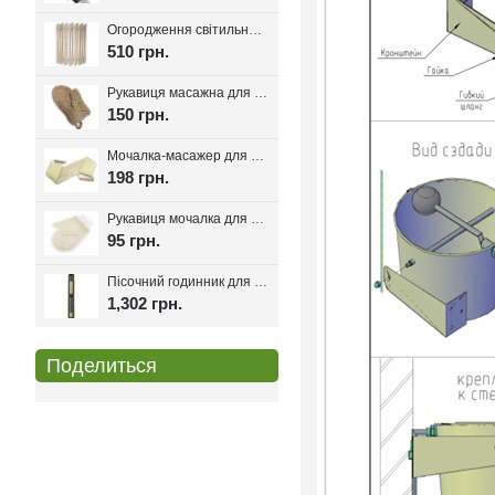
Огородження світильника для лазні та сауни Олімп
510 грн.
Рукавиця масажна для лазні та сауни з льону
150 грн.
Мочалка-масажер для лазні та сауни з ручками 80см.
198 грн.
Рукавиця мочалка для лазні та хамаму двостороння з сизалі
95 грн.
Пісочний годинник для лазні Harvia Helmi Chocolate
1,302 грн.
Поделиться