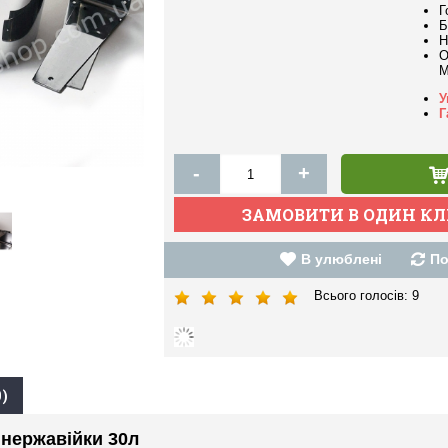
Г
Б
Н
О
M
У
Г
-
+
В улюблені
По
Всього голосів:
9
)
 нержавійки 30л