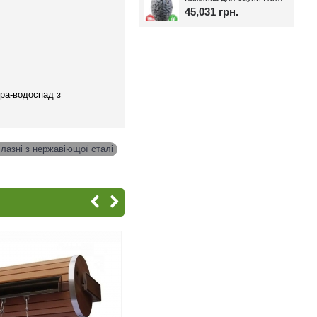
45,031 грн.
дра-водоспад з
 лазні з нержавіющої сталі
,
-5%