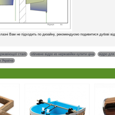
лазні Вам не підходить по дизайну, рекомендуємо подивитися дубові ві
ержавіющої сталі
,
обливне відро из нержавійки купити ціна
,
відро для
в Україна