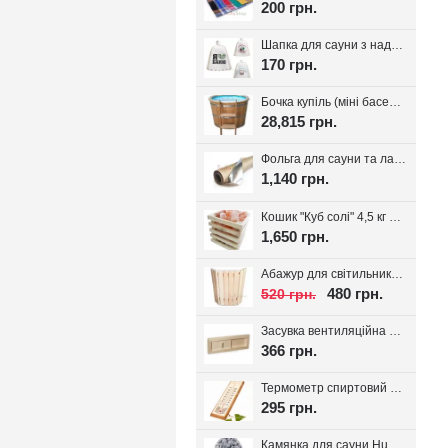
200 грн.
Шапка для сауни з надписом, білий фетр 100%, вибір надпису
170 грн.
Бочка купіль (міні басейн) з дуба + PP вставка
28,815 грн.
Фольга для сауни та лазні на паперовій основі, 30 м.кв. Україна
1,140 грн.
Кошик "Куб солі" 4,5 кг з тибетської солі, для лазні та сауни
1,650 грн.
Абажур для світильника Трапеція, липа
480 грн.
520 грн.
Засувка вентиляційна для лазні, липа Tesli
366 грн.
Термометр спиртовий для лазні Віктер-1
295 грн.
Камянка для сауни Huum Drop 9 кВт