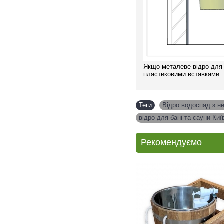
Якщо металеве відро для 
пластиковими вставками
Теги
Відро водоспад з н
відро для бані та сауни Киї
Рекомендуємо