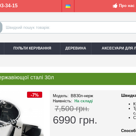
03-34-15
Про нас
ПУЛЬТИ КЕРУВАННЯ
ДЕРЕВИНА
АКСЕСУАРИ ДЛЯ Л
ержавіющої сталі 30л
-7%
Швидка
Модель:
ВВ30л-нерж
Наявність:
На складі
К
7,500 грн.
Т
с
6990
грн.
С
Способ