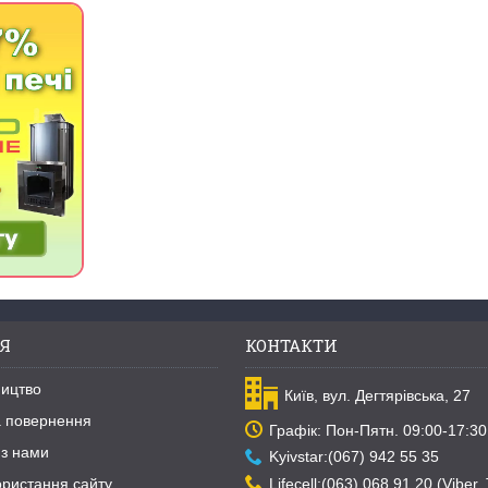
Я
КОНТАКТИ
ництво
Київ, вул. Дегтярівська, 27
та повернення
Графік: Пон-Пятн. 09:00-17:30
 з нами
Kyivstar:(067) 942 55 35
Lifecell:(063) 068 91 20 (Viber,
ористання сайту