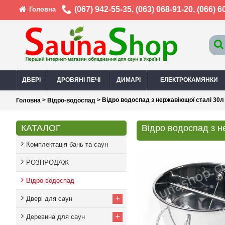
(067) 942-55-35
,
(063) 068-91-20
,
(066) 6
Головна
ДВЕРІ
ДРОВЯНІ ПЕЧІ
ДИМАРІ
ЕЛЕКТРОКАМЯНКИ
>
> Відро водоспад з нержавіющої сталі 30л
Головна
Відро-водоспад
КАТАЛОГ
Відро водоспад з н
Комплектація бань та саун
РОЗПРОДАЖ
Відро-водоспад
+
Двері для саун
+
Деревина для саун