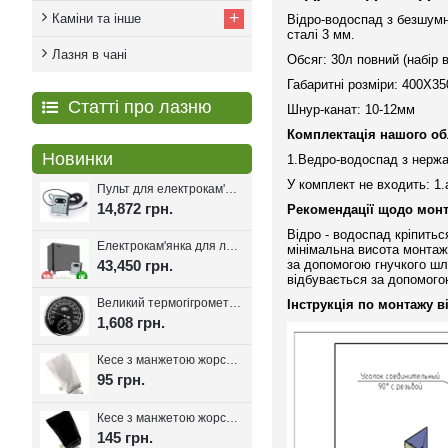
+
Каміни та інше
Відро-водоспад з безшумн
сталі 3 мм.
Лазня в чані
Обсяг: 30л повний (набір 
Габаритні розміри: 400Х3
Статті про лазню
Шнур-канат: 10-12мм
Комплектація нашого обл
Новинки
1.Ведро-водоспад з нержа
У комплект не входить: 1.
Пульт для електрокам'янки EcoFlame Con-6, 18-25 кВт.
14,872 грн.
Рекомендації щодо монт
Відро - водоспад кріпитьс
Електрокам'янка для лазні Eco Flame SAM D-27 27 кВт + пульт CON6
мінімальна висота монтаж
за допомогою гнучкого ш
43,450 грн.
відбувається за допомог
Великий термогігрометр для лазні Tesli D205 Black
Інструкція по монтажу в
1,608 грн.
Кесе з манжетою жорсткість мяка, Kelebekkese (Манжета)
95 грн.
Кесе з манжетою жорсткість середня, Kelebekkese Black (Чорний колір)
145 грн.