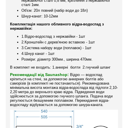
нержавіючої сталі 0,8 мм, кріплення з нержавіючої
сталі 1мм.
Об'єм: 20л повний (набір води до 18л)
Шнур-канат: 10-12мм
Комплектація нашого обливного відра-водоспад з
нержавійки:
1.Відро-водоспад з нержавійки - 1шт
2.Кронштейн с дерев'яною вставкою - 1шт
3.Система набору води (поплавок) - 1шт
4.Шнур канат - 1шт
Розміри: діаметр 300мм., ширина 470мм.
В комплект не входить: 1.анкерні болти 2.гнучкий шланг
Рекомендації від Saunashop:
Відро — водоспад
кріпиться на стені, за допомогою анкерних болтів або
саморізів (в комплекті не постачаються). Рекомендована
мінімальна висота монтажа відра-водоспада від підлоги 2,10-
2,20 метра до верхнього краю відра. Підведення води
здійснюється за допомогою гнучкого шланга. Подача води
регулюється безшумним поплавком. Перекидання відра-
водоспаду відбувається за допомогою шнура-каната.