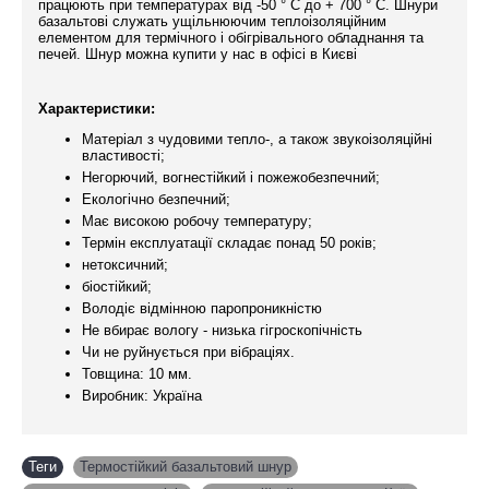
працюють при температурах від -50 ° С до + 700 ° С. Шнури
базальтові служать ущільнюючим теплоізоляційним
елементом для термічного і обігрівального обладнання та
печей. Шнур можна купити у нас в офісі в Києві
Характеристики:
Матеріал з чудовими тепло-, а також звукоізоляційні
властивості;
Негорючий, вогнестійкий і пожежобезпечний;
Екологічно безпечний;
Має високою робочу температуру;
Термін експлуатації складає понад 50 років;
нетоксичний;
біостійкий;
Володіє відмінною паропроникністю
Не вбирає вологу - низька гігроскопічність
Чи не руйнується при вібраціях.
Товщина: 10 мм.
Виробник: Україна
Теги
Термостійкий базальтовий шнур
,