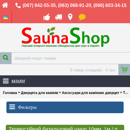
(067) 942-55-35
,
(063) 068-91-20
,
(066) 603-34-15
0 товар (товарів) - 0 грн.
КАТАЛОГ
>
>
> Термостійкий базальтовий шнур 10мм, 1м / п + 700 ° С
Головна
Дверцята для камінів
Аксесуари для камінних дверцят
Фильтры
Термостійкий базальтовий шнур 10мм, 1м / п + 700 ° С