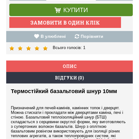
КУПИТИ
В улюблені
Порівняти
Всього голосів:
1
ОПИС
ВІДГУКИ (0)
Термостійкий базальтовий шнур 10мм
Призначений для печей-камінів, камінних топок і дверцят.
Можна стискати і прокладати між дверцятами каміна, печі і
стіною. Базальтовий теплоізоляційний шнур (БТШ)
складається з серцевини округлої форми, яку виготовляють
з супертонких волокон базальтів. Шнур з опліткою
базальтовим ровінгом використовують для ізоляції різних
теплових агрегатів, а також теплопровідних систем, які