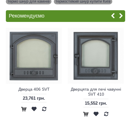
термо шнур для камінів
,
термостійкий шнур купити Київ
Рекомендуємо
Дверца 406 SVT
Дверцята для печі чавунні
SVT 410
23,761 грн.
15,552 грн.