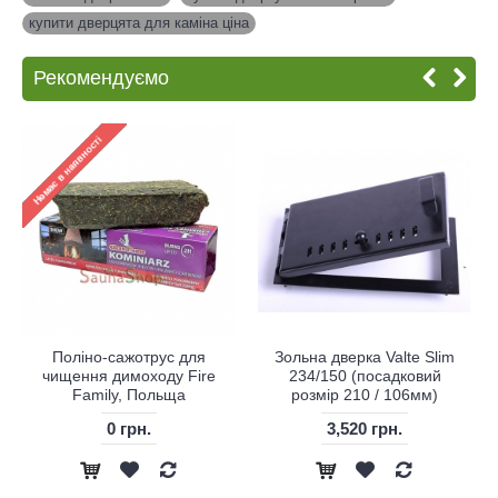
купити дверцята для каміна ціна
Рекомендуємо
Поліно-сажотрус для
Зольна дверка Valte Slim
чищення димоходу Fire
234/150 (посадковий
Family, Польща
розмір 210 / 106мм)
0 грн.
3,520 грн.