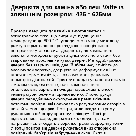
Дверцята для каміна або печі Valte із
зовнішнім розміром: 425 * 625мм
Прозора дверцята для каміна виготовляється з
вогнетривкого скла, що витримує підвищення
температури до 800 ° С, укладеного в міцну металеву
рамку з герметичною прокладкою зі спеціального
негорючого утеплювача. Дверцята для каміна печі
виконана методом вирубки з цілісного листа стали без
зварювання профілів на кутах дверки. Метод збирання
дверки без зварних швів, дає їй збільшену стійкість до
високих температур, дверцята не деформується і не
втрачає герметичність, а так само має правильну
геометрію діагоналей. Призначена для установки в камін
з малим оглядом вогню, печі, камі-печі, печі
опалювальні, варильні печі, де переважають високі
температурні режими горіння вогню. У конструкції
дверки передбачено охолодження рами вхідними
потоками повітря, які надходять з регульованих отворів в
нижній частині дверки. Повітря, коли входить в раму,
рухається в ній вгору праворуч і ліворуч. Повітря
підіймаючись всередині рами охолоджує її, а сам
нагріваючись виходить з верхньої рами всередину топки.
У топці повітря від дверки рухається вниз створюючи
повітряний бар'єр від забруднення скла. Скло в