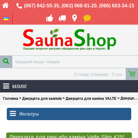
(067) 942-55-35
,
(063) 068-91-20
,
(066) 603-34-15
0 товар (товарів) - 0 грн.
КАТАЛОГ
>
>
> Дверцята для печі або каміна Valte Slim 425/625 (посадковий розмір 410 / 610мм)
Головна
Дверцята для камінів
Дверцята для каміна VALTE
Фильтры
Дверцята для печі або каміна Valte Slim 425/625 (посадковий розмір 410 / 610мм)