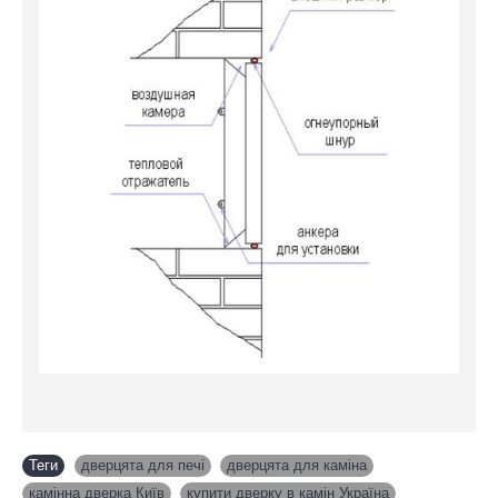
Теги
дверцята для печі
,
дверцята для каміна
,
камінна дверка Київ
,
купити дверку в камін Україна
,