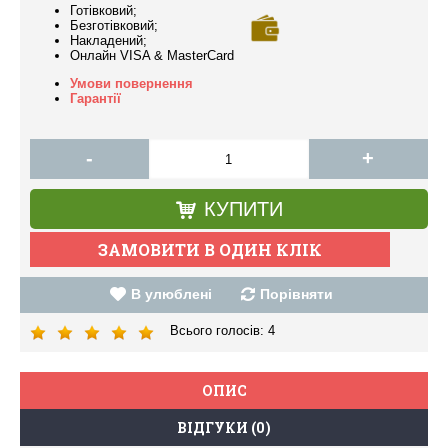
Готівковий;
Безготівковий;
Накладений;
Онлайн VISA & MasterCard
Умови повернення
Гарантії
-
+
КУПИТИ
В улюблені
Порівняти
Всього голосів:
4
ОПИС
ВІДГУКИ (0)