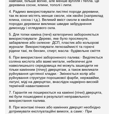
навпаки, більше вогню, але менше вугілля і тепла. Це
деревина сосни, ялини, тополі і липи.
4. Радимо використовувати листяні породи деревини,
так як вони містять менше смоли, ніж хвойні (наприклад
ялина, сосна і т.д.). Великий вміст смоли в хвойних
породах деревини викликає швидке забруднення
димоходу і оглядового скла.
5. Для топки каміна (печі) категорично забороняється
використовувати· Дерево, яке було просякнуте,
забарвлене або склеєне· ДСП, пластик або кольорові
журнали· Використовувати легкозаймисті та горючі
рідини такі, як бензин, спирт, масла· будівельне сміття
6. При використанні забороненого палива:· Виділяється
соляна кислота або важкі метали, небезпечні для
навколишнього середовища які можуть зашкодити не
тільки камінним (пічну) дверцятам, а також викликати
руйнування цегляної кладки.· Змінюється колір або
руйнування структури порошкової фарби, нержавійки,
латуні, міді на дверцятах, внаслідок надмірно-високій
термічній навантаження
7. Гарантія не поширюється на камінні (пічні) дверцята,
які були пошкоджені в результаті неправильного
використання палива.
8. При монтажі пічних або камінних дверцят необхідно
дотримувати експлуатаційні вимоги, а саме:· При