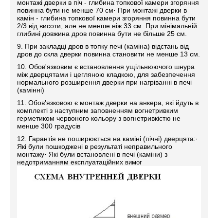
монтажі дверки в піч - глибина топкової камери згоряння
повинна бути не менше 70 см· При монтажі дверки в
камін - глибина топкової камери згоряння повинна бути
2/3 від висоти, але не менше ніж 33 см. При мінімальній
глибині довжина дров повинна бути не більше 25 см.
9. При закладці дров в топку печі (каміна) відстань від
дров до скла дверки повинна становити не менше 13 см.
10. Обов'язковим є встановлення ущільнюючого шнура
між дверцятами і цегляною кладкою, для забезпечення
нормального розширення дверки при нагріванні в печі
(камінні)
11. Обов'язковою є монтаж дверки на анкера, які йдуть в
комплекті з наступним заповненням вогнетривким
герметиком червоного кольору з вогнетривкістю не
менше 300 градусів
12. Гарантія не поширюється на каміні (пічні) дверцята:·
Які були пошкоджені в результаті неправильного
монтажу· Які були встановлені в печі (каміни) з
недотриманням експлуатаційних
вимог