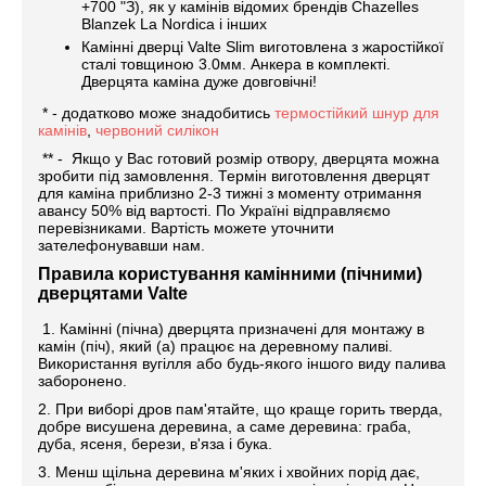
+700 "З), як у камінів відомих брендів Chazelles
Blanzek La Nordica і інших
Камінні дверці Valte Slim виготовлена з жаростійкої
сталі товщиною 3.0мм. Анкера в комплекті.
Дверцята каміна дуже довговічні!
* - додатково може знадобитись
термостійкий шнур для
камінів
,
червоний силікон
** - Якщо у Вас готовий розмір отвору, дверцята можна
зробити під замовлення. Термін виготовлення дверцят
для каміна приблизно 2-3 тижні з моменту отримання
авансу 50% від вартості. По Україні відправляємо
перевізниками. Вартість можете уточнити
зателефонувавши нам.
Правила користування камінними (пічними)
дверцятами Valte
1. Камінні (пічна) дверцята призначені для монтажу в
камін (піч), який (а) працює на деревному паливі.
Використання вугілля або будь-якого іншого виду палива
заборонено.
2. При виборі дров пам'ятайте, що краще горить тверда,
добре висушена деревина, а саме деревина: граба,
дуба, ясеня, берези, в'яза і бука.
3. Менш щільна деревина м'яких і хвойних порід дає,