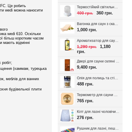
CFC. Це робить
Термостійкий світильник для сауни Lindner, кераміка IP54
ити wedi можна наносити
360 грн.
400 грн.
Вагонка для саун з скандинавської ялини з дрібним сучком 14*95(85)
1,000 грн.
вого
ика wedi 610. Оскільки
ої більш коротким часом
Ароматизатор для сауни Spitzner SAUNAMED 190мл.
и мають відмінні
1,180
1,290 грн.
грн.
Двері для сауни скляні VALTE Бронза 700*1900
 робіт;
9,400 грн.
міщення (хаммам, турецька
Олія для полиць та стін сауни Bionic House 0.8л, Україна
ок, меблів для ванних
488 грн.
ерхня будівельної плити
Термометр для сауни Sawo 220-TP
765 грн.
Кілт для лазні чоловічий, вафельне полотно
276 грн.
Рушник для лазні, пештемаль Класика, 1шт