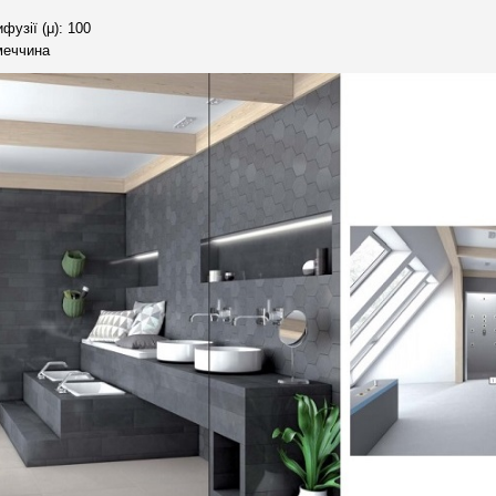
фузії (μ): 100
меччина