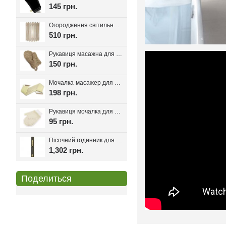
145 грн.
Огородження світильника для лазні та сауни Олімп
510 грн.
Рукавиця масажна для лазні та сауни з льону
150 грн.
Мочалка-масажер для лазні та сауни з ручками 80см.
198 грн.
Рукавиця мочалка для лазні та хамаму двостороння з сизалі
95 грн.
Пісочний годинник для лазні Harvia Helmi Chocolate
1,302 грн.
Поделиться