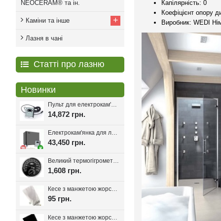
NEOCERAM® та ін.
Капілярність: 0
Коефіцієнт опору ди
+
Каміни та інше
Виробник: WEDI Ні
Лазня в чані
Статті про лазню
Новинки
Пульт для електрокам'янки EcoFlame Con-6, 18-25 кВт.
14,872 грн.
Електрокам'янка для лазні Eco Flame SAM D-27 27 кВт + пульт CON6
43,450 грн.
Великий термогігрометр для лазні Tesli D205 Black
1,608 грн.
Кесе з манжетою жорсткість мяка, Kelebekkese (Манжета)
95 грн.
Кесе з манжетою жорсткість середня, Kelebekkese Black (Чорний колір)