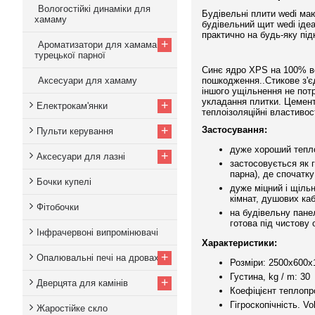
Вологостійкі динаміки для
Будівельні плити wedi ма
хамаму
будівельний щит wedi іде
практично на будь-яку підкл
+
Ароматизатори для хамама,
турецької парної
Синє ядро ​​XPS на 100% 
Аксесуари для хамаму
пошкодження..Стикове з'є
іншого ущільнення не пот
укладання плитки. Цемент
+
Електрокам'янки
теплоізоляційні властивос
+
Застосування:
Пульти керування
дуже хороший теплоі
+
Аксесуари для лазні
застосовується як 
парна), де спочатк
Бочки купелі
дуже міцний і щіль
кімнат, душових кабін
Фітобочки
на будівельну пане
готова під чистову 
Інфрачервоні випромінювачі
Характеристики:
+
Опалювальні печі на дровах
Розміри: 2500х600х
Густина, kg / m: 30
+
Дверцята для камінів
Коефіцієнт теплопро
Гігроскопічність. Vo
Жаростійке скло