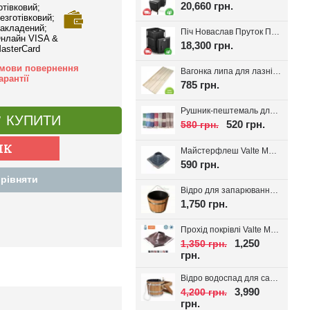
20,660 грн.
отівковий;
езготівковий;
акладений;
Піч Новаслав Пруток ПКС-01П, до 12м.куб.
нлайн VISA &
18,300 грн.
asterCard
мови повернення
Вагонка липа для лазні Valte Classic 70*14мм. (Перший сорт)
арантії
785 грн.
Рушник-пештемаль для лазні, хамаму, на пляж Діамант, вибір кольору
КУПИТИ
520 грн.
580 грн.
Майстерфлеш Valte MF180 силікон 100-180мм
590 грн.
рівняти
Відро для запарювання віників з пластиковою вставкою 16л.
1,750 грн.
Прохід покрівлі Valte MF320 D180-320мм 20-45°
1,250
1,350 грн.
грн.
Відро водоспад для сауни + вставка 20л
3,990
4,200 грн.
грн.