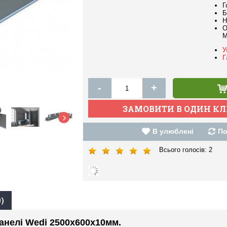
Г
Б
Н
О
M
У
Г
-
+
В улюблені
По
Всього голосів:
2
)
панелі Wedi 2500x600x10мм.