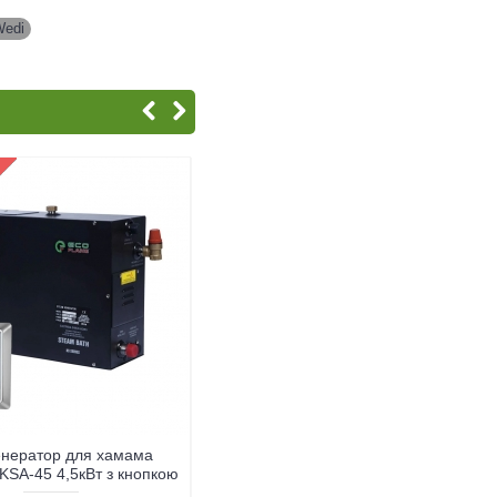
Wedi
,
нератор для хамама
Клей-герметик для панелей Wedi-
KSA-45 4,5кВт з кнопкою
610