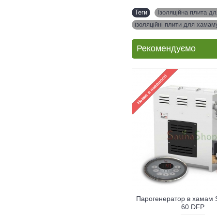
Теги
Ізоляційна плита д
ізоляційні плити для хамам
Рекомендуємо
Парогенератор в хамам 
60 DFP