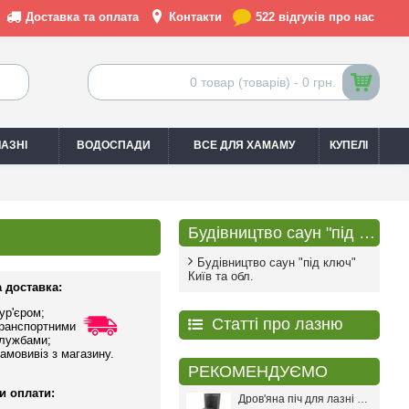
Доставка та оплата
Контакти
522 відгуків про нас
0 товар (товарів) - 0 грн.
АЗНІ
ВОДОСПАДИ
ВСЕ ДЛЯ ХАМАМУ
КУПЕЛІ
Будівництво саун "під ключ"
Будівництво саун "під ключ"
Київ та обл.
 доставка:
ур'єром;
Статті про лазню
ранспортними
лужбами;
амовивіз з магазину.
РЕКОМЕНДУЄМО
и оплати:
Дров'яна піч для лазні PAL PR-18L