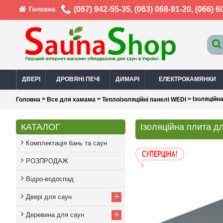
(067) 942-55-35
,
(063) 068-91-20
,
(066) 6
Головна
ДВЕРІ
ДРОВЯНІ ПЕЧІ
ДИМАРІ
ЕЛЕКТРОКАМЯНКИ
>
>
> Ізоляційн
Головна
Все для хамама
Теплоізоляційні панелі WEDI
КАТАЛОГ
Ізоляційна плита 
Комплектація бань та саун
РОЗПРОДАЖ
Відро-водоспад
+
Двері для саун
+
Деревина для саун