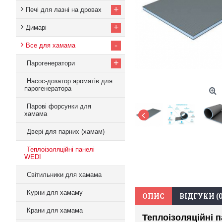
+
Печі для лазні на дровах
+
Димарі
-
Все для хамама
+
Парогенератори
Насос-дозатор ароматів для
парогенератора
Парові форсунки для
хамама
Двері для парних (хамам)
Теплоізоляційні панелі
WEDI
Світильники для хамама
Курни для хамаму
ОПИС
ВІДГУКИ (0
Крани для хамама
Теплоізоляційні 