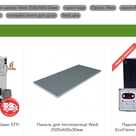
ля хамаму Wedi 2500x600x10мм.
,
панелі веді
,
Панель Wedi
,
панелі 
у
,
ізоляційні плити для душу
,
Wedi ціна
Sawo STP-
Панель для теплоізоляції Wedi
Пароге
2500x600x30мм.
EcoFlame 