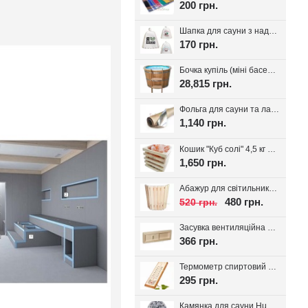
200 грн.
Шапка для сауни з надписом, білий фетр 100%, вибір надпису
170 грн.
Бочка купіль (міні басейн) з дуба + PP вставка
28,815 грн.
Фольга для сауни та лазні на паперовій основі, 30 м.кв. Україна
1,140 грн.
Кошик "Куб солі" 4,5 кг з тибетської солі, для лазні та сауни
1,650 грн.
Абажур для світильника Трапеція, липа
480 грн.
520 грн.
Засувка вентиляційна для лазні, липа Tesli
366 грн.
Термометр спиртовий для лазні Віктер-1
295 грн.
Камянка для сауни Huum Drop 9 кВт