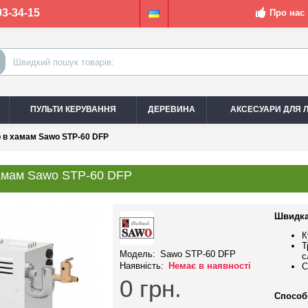
03-34-15
Про нас
ПУЛЬТИ КЕРУВАННЯ
ДЕРЕВИНА
АКСЕСУАРИ ДЛЯ Л
 в хамам Sawo STP-60 DFP
амам Sawo STP-60 DFP
Швидка
К
Т
Модель:
Sawo STP-60 DFP
с
Наявність:
Немає в наявності
С
0
грн.
Способ