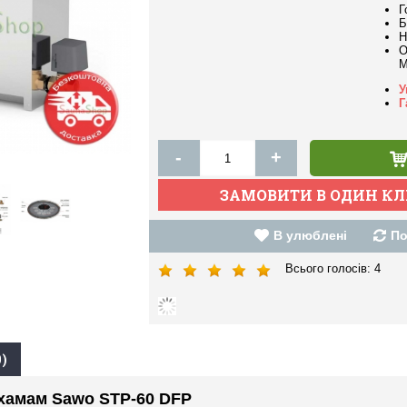
Г
Б
Н
О
M
У
Г
-
+
В улюблені
По
Всього голосів:
4
)
хамам Sawo STP-60 DFP