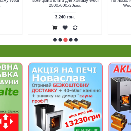
амаму Wedi
Ізоляційна плита для хамаму Wedi
Теплоізол
.
2500x600x20мм.
Wed
3,240 грн.