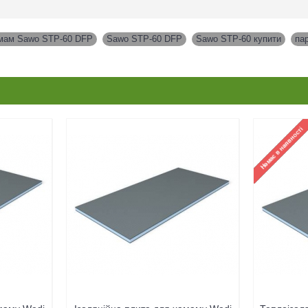
амам Sawo STP-60 DFP
,
Sawo STP-60 DFP
,
Sawo STP-60 купити
,
па