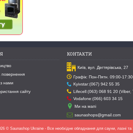
Я
КОНТАКТИ
ництво
Київ, вул. Дегтярівська, 27
та повернення
Графік: Пон-Пятн. 09:00-17:30
 з нами
Kyivstar:(067) 942 55 35
Lifecell:(063) 068 91 20 (Viber,
ористання сайту
Vodafone:(066) 603 34 15
Ми на мапі
saunashops@gmail.com
026 © Saunashop Ukraine - Все необхідне обладнання для сауни, лазні та