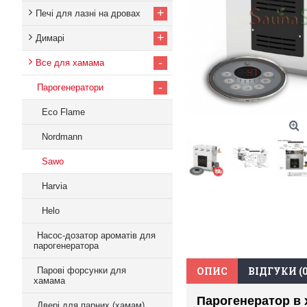
+
Печі для лазні на дровах
+
Димарі
-
Все для хамама
-
Парогенератори
Eco Flame
Nordmann
Sawo
Harvia
Helo
Насос-дозатор ароматів для
парогенератора
ОПИС
ВІДГУКИ (0
Парові форсунки для
хамама
Парогенератор в 
Двері для парних (хамам)