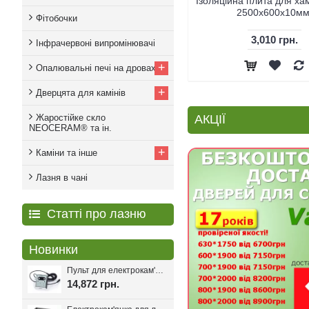
Теплоізоляційні плити Wedi
Ізоляційна плита для х
2500x600x50мм.
2500x600x10мм
Фітобочки
4,775 грн.
3,010 грн.
Інфрачервоні випромінювачі
+
Опалювальні печі на дровах
+
Дверцята для камінів
Жаростійке скло
АКЦІЇ
NEOCERAM® та ін.
+
Каміни та інше
Лазня в чані
Статті про лазню
Новинки
Пульт для електрокам'янки EcoFlame Con-6, 18-25 кВт.
14,872 грн.