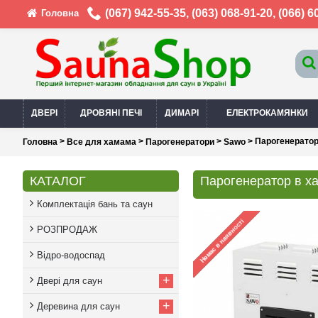
(067) 942-55-35
,
(063) 068-91-20
,
(066) 6
Головна
ДВЕРІ
ДРОВЯНІ ПЕЧІ
ДИМАРІ
ЕЛЕКТРОКАМЯНКИ
>
>
>
> Парогенератор
Головна
Все для хамама
Парогенератори
Sawo
КАТАЛОГ
Парогенератор в х
Комплектація бань та саун
РОЗПРОДАЖ
Відро-водоспад
+
Двері для саун
+
Деревина для саун