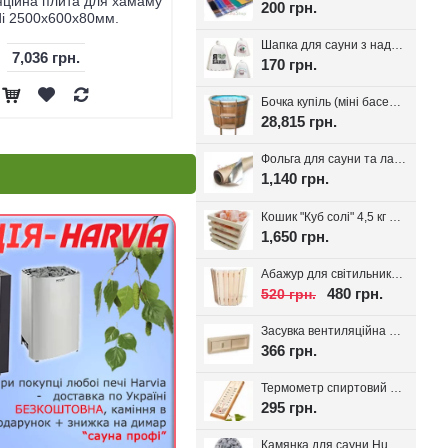
яційна плита для хамаму
Скляні двері для хамаму Tesli
200 грн.
i 2500x600x80мм.
"Анталія", вибір розміру
Шапка для сауни з надписом, білий фетр 100%, вибір надпису
7,036 грн.
20,172 грн.
170 грн.
Бочка купіль (міні басейн) з дуба + PP вставка
28,815 грн.
Фольга для сауни та лазні на паперовій основі, 30 м.кв. Україна
1,140 грн.
Кошик "Куб солі" 4,5 кг з тибетської солі, для лазні та сауни
1,650 грн.
Абажур для світильника Трапеція, липа
480 грн.
520 грн.
Засувка вентиляційна для лазні, липа Tesli
366 грн.
Термометр спиртовий для лазні Віктер-1
295 грн.
Камянка для сауни Huum Drop 9 кВт