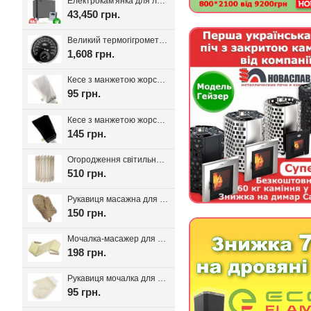
Електрокам'янка для лазні Eco Flame SAM D-27 27 кВт + пульт CON6
43,450 грн.
Великий термогігрометр для лазні Tesli D205 Black
1,608 грн.
Кесе з манжетою жорсткість мяка, Kelebekkese (Манжета)
95 грн.
Кесе з манжетою жорсткість середня, Kelebekkese Black (Чорний колір)
145 грн.
Огородження світильника для лазні та сауни Олімп
510 грн.
Рукавиця масажна для лазні та сауни з льону
150 грн.
Мочалка-масажер для лазні та сауни з ручками 80см.
198 грн.
Рукавиця мочалка для лазні та хамаму двостороння з сизалі
95 грн.