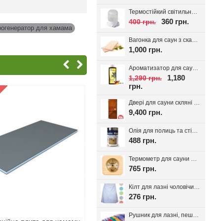
Термостійкий світильник для сауни Lindner, кераміка IP54
360 грн.
400 грн.
рогенератор для хамама
,
Вагонка для саун з скандинавської ялини з дрібним сучком 14*95(85)
1,000 грн.
Ароматизатор для сауни Spitzner SAUNAMED 190мл.
1,180
1,290 грн.
грн.
Двері для сауни скляні VALTE Бронза 700*1900
9,400 грн.
Олія для полиць та стін сауни Bionic House 0.8л, Україна
488 грн.
Термометр для сауни Sawo 220-TP
765 грн.
Кілт для лазні чоловічий, вафельне полотно
276 грн.
Рушник для лазні, пештемаль Класика, 1шт