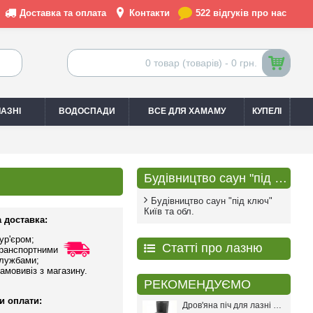
Доставка та оплата
Контакти
522 відгуків про нас
0 товар (товарів) - 0 грн.
АЗНІ
ВОДОСПАДИ
ВСЕ ДЛЯ ХАМАМУ
КУПЕЛІ
Будівництво саун "під ключ"
Будівництво саун "під ключ"
Київ та обл.
 доставка:
ур'єром;
Статті про лазню
ранспортними
лужбами;
амовивіз з магазину.
РЕКОМЕНДУЄМО
и оплати:
Дров'яна піч для лазні PAL PR-18L