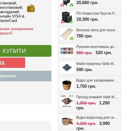
20,660 грн.
отівковий;
езготівковий;
акладений;
Піч Новаслав Пруток ПКС-01П, до 12м.куб.
нлайн VISA &
18,300 грн.
asterCard
мови повернення
Вагонка липа для лазні Valte Classic 70*14мм. (Перший сорт)
арантії
785 грн.
Рушник-пештемаль для лазні, хамаму, на пляж Діамант, вибір кольору
КУПИТИ
520 грн.
580 грн.
Майстерфлеш Valte MF180 силікон 100-180мм
590 грн.
рівняти
Відро для запарювання віників з пластиковою вставкою 16л.
1,750 грн.
Прохід покрівлі Valte MF320 D180-320мм 20-45°
1,250
1,350 грн.
грн.
Відро водоспад для сауни + вставка 20л
3,990
4,200 грн.
грн.