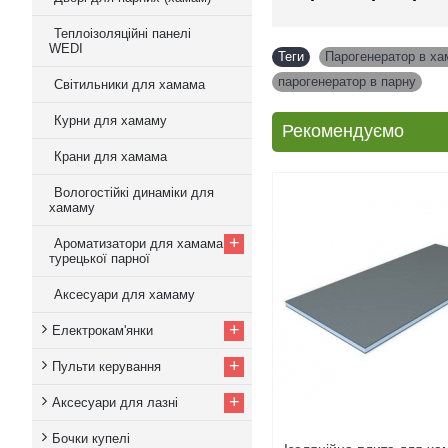
Теплоізоляційні панелі
WEDI
Теги
Парогенератор в х
парогенератор в парну
Світильники для хамама
Курни для хамаму
Рекомендуємо
Крани для хамама
Вологостійкі динаміки для
хамаму
+
Ароматизатори для хамама,
турецької парної
Аксесуари для хамаму
+
Електрокам'янки
+
Пульти керування
+
Аксесуари для лазні
Бочки купелі