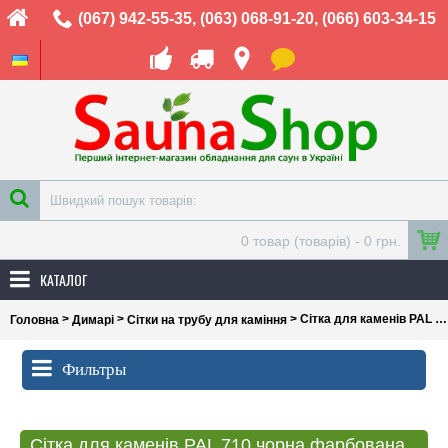
(067) 942-55-35
,
(063) 068-91-20
,
(066) 603-34-15
0 товар (товарів) - 0 грн.
КАТАЛОГ
>
>
> Сітка для каменів PAL 710 чорна фарбована сталь
Головна
Димарі
Сітки на трубу для каміння
Фильтры
Сітка для каменів PAL 710 чорна фарбована сталь