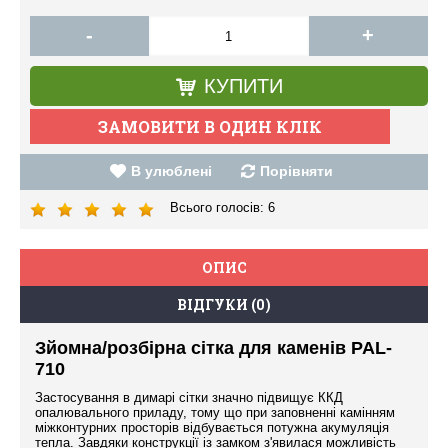
-
+
КУПИТИ
В улюблені
Порівняти
Всього голосів:
6
ОПИС
ВІДГУКИ (0)
Зйомна/розбірна сітка для каменів PAL-
710
Застосування в димарі сітки значно підвищує ККД
опалювального приладу, тому що при заповненні камінням
міжконтурних просторів відбувається потужна акумуляція
тепла. Завдяки конструкції із замком з'явилася можливість