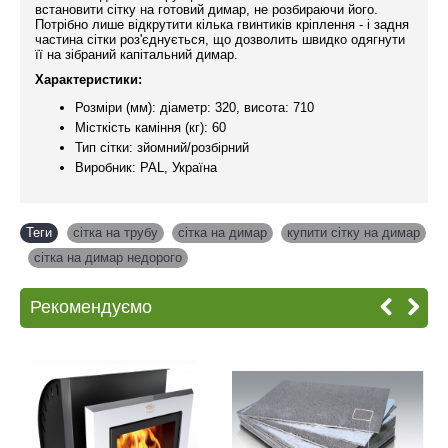
встановити сітку на готовий димар, не розбираючи його.
Потрібно лише відкрутити кілька гвинтиків кріплення - і задня
частина сітки роз'єднується, що дозволить швидко одягнути
її на зібраний капітальний димар.
Характеристики:
Розміри (мм): діаметр: 320, висота: 710
Місткість каміння (кг): 60
Тип сітки: зйомний/розбірний
Виробник: PAL, Україна
Теги
сітка на трубу
,
сітка на димар
,
купити сітку на димар
,
сітка на димар недорого
Рекомендуємо