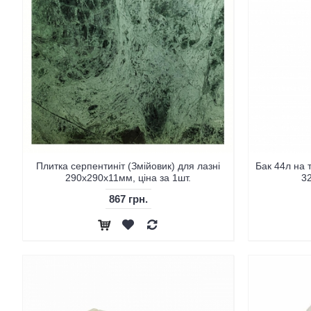
Плитка серпентиніт (Змійовик) для лазні
Бак 44л на т
290х290х11мм, ціна за 1шт.
3
867 грн.