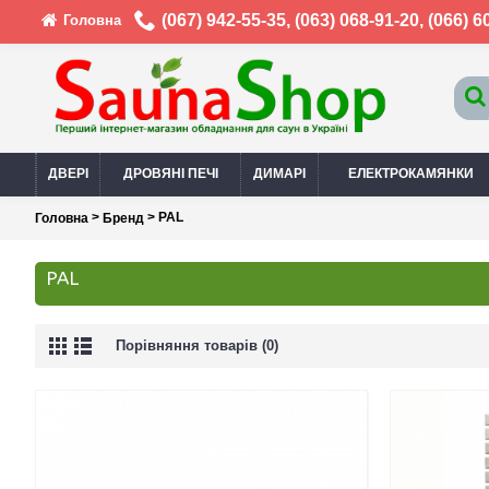
(067) 942-55-35
,
(063) 068-91-20
,
(066) 6
Головна
ДВЕРІ
ДРОВЯНІ ПЕЧІ
ДИМАРІ
ЕЛЕКТРОКАМЯНКИ
>
> PAL
Головна
Бренд
PAL
Порівняння товарів (0)