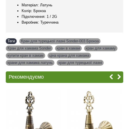
Матеріал: Латунь
Колір: Бронза
Підключення: 1 / 2G
Виробник: Туреччина
Теги
Кран для турецької лазні Sonder-003 Бронза
,
Кран для хамама Sonder
,
кран в хамам
,
кран для хамаму
,
купити кран в хамам
,
ціна крана для хамама
,
крани для хамама латунь
,
кран для турецької лазні
Рекомендуємо