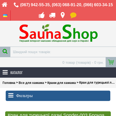
(067) 942-55-35
,
(063) 068-91-20
,
(066) 603-34-15
0 товар (товарів) - 0 грн.
КАТАЛОГ
>
>
> Кран для турецької лазні Sonder-003 Бронза
Головна
Все для хамама
Крани для хамама
Фильтры
Кран для турецької лазні Sonder-003 Бронза