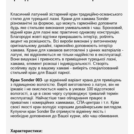
Класичний латунний зістарений кран традиційно-османського
стилю для турецької лазні. Крани для хамама Sonder
різноманітні за формою, що можуть гармонійно доповнити
будь яке стильове виконання умивальників і чаш. Бронзовий,
мідний кран для лазні має практично однакову конструкцію.
Благородні жовті відтінки прикрашають інтер'єр, роблять
акцент на розкішность. Всі вироби виконані у витонченому
оригінальному дизайні, гармонійно доповнюють інтер'єр
хамама. Крани для хамамов виготовлені з цінних матеріалів -
латуні, які відрізняються не тільки надійністю в експлуатації.
Вони вишукані і привносять в приміщення турецької лазні,
хамама, елемент розкоші і індивідуальності. Створіть
особливу ауру в вашому хамамі - виберіть спеціалізований
стильний кран для Вашої парної.
Кран Sonder 003
- це відмінний варіант крана для приміщень
з підвищеною вологістю. Виріб виготовлено з латуні, він не
іржавіє і не окислюється навіть в умовах 100 відсоткової
вологості, а це в свою чергу супроводжує тривалий термін
експлуатації. Найчастіше таке обладнання працює в
приватних і комерційних хаммамах, СПА-центрах і т.п. Крім
своєї якості кран володіє хорошим дизайнерським виглядом.
Купуючи кран Sonder Ви отримуєте відмінну якість і
необхідне доповнення до Вашої курни, або чаш обмивання.
Характеристики: