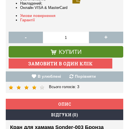
Накладений;
Онлайн VISA & MasterCard
Умови повернення
Гарантії
-
+
КУПИТИ
В улюблені
Порівняти
Всього голосів:
3
ОПИС
ВІДГУКИ (0)
Кран для хамама Sonder-003 Бронза