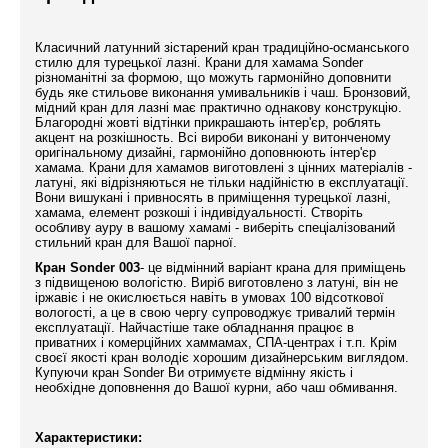
Класичний латунний зістарений кран традиційно-османського
стилю для турецької лазні. Крани для хамама Sonder
різноманітні за формою, що можуть гармонійно доповнити
будь яке стильове виконання умивальників і чаш. Бронзовий,
мідний кран для лазні має практично однакову конструкцію.
Благородні жовті відтінки прикрашають інтер'єр, роблять
акцент на розкішность. Всі вироби виконані у витонченому
оригінальному дизайні, гармонійно доповнюють інтер'єр
хамама. Крани для хамамов виготовлені з цінних матеріалів -
латуні, які відрізняються не тільки надійністю в експлуатації.
Вони вишукані і привносять в приміщення турецької лазні,
хамама, елемент розкоші і індивідуальності. Створіть
особливу ауру в вашому хамамі - виберіть спеціалізований
стильний кран для Вашої парної.
Кран Sonder 003
- це відмінний варіант крана для приміщень
з підвищеною вологістю. Виріб виготовлено з латуні, він не
іржавіє і не окислюється навіть в умовах 100 відсоткової
вологості, а це в свою чергу супроводжує тривалий термін
експлуатації. Найчастіше таке обладнання працює в
приватних і комерційних хаммамах, СПА-центрах і т.п. Крім
своєї якості кран володіє хорошим дизайнерським виглядом.
Купуючи кран Sonder Ви отримуєте відмінну якість і
необхідне доповнення до Вашої курни, або чаш обмивання.
Характеристики: