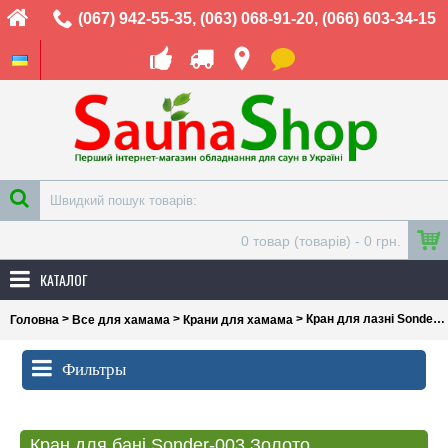
(067) 942-55-35
,
(063) 068-91-20
,
(066) 603-34-15
0 товар (товарів) - 0 грн.
КАТАЛОГ
>
>
> Кран для лазні Sonder-003 Золото
Головна
Все для хамама
Крани для хамама
Фильтры
Кран для бані Sonder-003 Золото