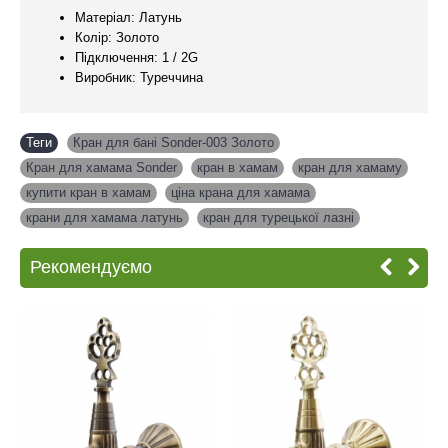
Матеріал: Латунь
Колір: Золото
Підключення: 1 / 2G
Виробник: Туреччина
Теги
Кран для бані Sonder-003 Золото
,
Кран для хамама Sonder
,
кран в хамам
,
кран для хамаму
,
купити кран в хамам
,
ціна крана для хамама
,
крани для хамама латунь
,
кран для турецької лазні
Рекомендуємо