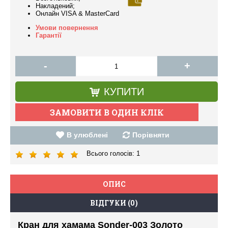
Накладений;
Онлайн VISA & MasterCard
Умови повернення
Гарантії
-
+
КУПИТИ
В улюблені
Порівняти
Всього голосів:
1
ОПИС
ВІДГУКИ (0)
Кран для хамама Sonder-003 Золото