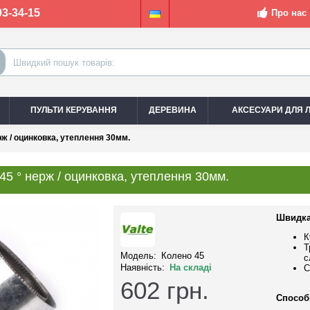
03-34-15
Про нас
ПУЛЬТИ КЕРУВАННЯ
ДЕРЕВИНА
АКСЕСУАРИ ДЛЯ Л
рж / оцинковка, утеплення 30мм.
45 ° нерж / оцинковка, утеплення 30мм.
Швидка
К
Т
Модель:
Колено 45
с
Наявність:
На складі
С
602
грн.
Способ