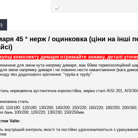
)
аря 45 ° нерж / оцинковка (ціни на інші 
йсі)
окупці комплекту димаря отримайте знижку, деталі уточ
изначене для зміни кута напряму димаря, має 60мм термоізоляційний шар
для зміни напрямку димаря і не повинно нести навантаження (вага димово
оду без додаткового кріплення: "труба в трубу".
таль нержавіюча аустентична корозостійка, марка сталі AISI 201, AISI304
цинкована сталь
0; 110/180; 120/180; 130/200; 140/200; 150/220; 160/220; 180/250; 200/260;
ля бань 100/200; 120/220; 130/230; 150/250мм.
тем Valte:
ть внутрішній контроль якості та постійно удосконалюються з урахуванн
тем