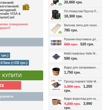
20,660 грн.
отівковий;
езготівковий;
акладений;
Піч Новаслав Пруток ПКС-01П, до 12м.куб.
нлайн VISA &
18,300 грн.
asterCard
мови повернення
Вагонка липа для лазні Valte Classic 70*14мм. (Перший сорт)
арантії
785 грн.
Рушник-пештемаль для лазні, хамаму, на пляж Діамант, вибір кольору
520 грн.
580 грн.
Майстерфлеш Valte MF180 силікон 100-180мм
 грн.)
590 грн.
0.5мм (+332 грн.)
Відро для запарювання віників з пластиковою вставкою 16л.
1,750 грн.
КУПИТИ
Прохід покрівлі Valte MF320 D180-320мм 20-45°
1,250
1,350 грн.
грн.
рівняти
Відро водоспад для сауни + вставка 20л
3,990
4,200 грн.
грн.