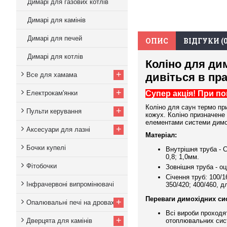
Димарі для газових котлів
Димарі для камінів
Димарі для печей
ОПИС
ВІДГУКИ (0
Димарі для котлів
Коліно для дим
+
Все для хамама
дивіться в пра
+
Електрокам'янки
Супер акція! При п
Коліно для саун термо пр
+
Пульти керування
кожух. Коліно призначене 
елементами системи димох
+
Аксесуари для лазні
Матеріал:
Бочки купелі
Внутрішня труба - С
0,8; 1,0мм.
Фітобочки
Зовнішня труба - о
Січення труб: 100/16
Інфрачервоні випромінювачі
350/420; 400/460, д
Переваги димохідних сис
+
Опалювальні печі на дровах
Всі вироби проходя
+
Дверцята для камінів
отоплювальних сис