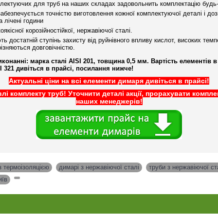
лектуючих для труб на наших складах задовольнить комплектацію будь-
абезпечується точністю виготовлення кожної комплектуючої деталі і до
 лічені години
якісної корозійностійкої, нержавіючої сталі.
 достатній ступінь захисту від руйнівного впливу кислот, високих темпе
різняються довговічністю.
конанні: марка сталі AISI 201, товщина 0,5 мм. Вартість елементів в 
SI 321 дивіться в прайсі, посилання нижче!
Актуальні ціни на всі елементи димаря дивіться в прайсі!
влі комплекту труб! Уточнити деталі акції, прорахувати комп
наших менеджерів!
з термоізоляцією
,
димарі з нержавіючої сталі
,
труби з нержавіючої ст
иїв
,