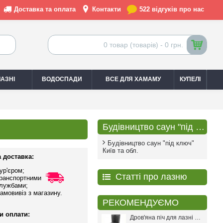
Доставка та оплата
Контакти
522 відгуків про нас
0 товар (товарів) - 0 грн.
АЗНІ
ВОДОСПАДИ
ВСЕ ДЛЯ ХАМАМУ
КУПЕЛІ
Будівництво саун "під ключ"
Будівництво саун "під ключ"
Київ та обл.
 доставка:
ур'єром;
Статті про лазню
ранспортними
лужбами;
амовивіз з магазину.
РЕКОМЕНДУЄМО
и оплати:
Дров'яна піч для лазні PAL PR-18L