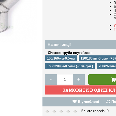
Г
Б
Н
О
M
У
Г
Наявні опції
Січення труби внутр/зовн:
*
100/160мм-0.5мм
120/180мм-0.5мм (+67
150/220мм-0.5мм (+184 грн.)
200/260мм-
-
+
В улюблені
По
Всього голосів:
0