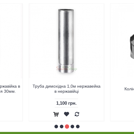
ржавійка в
Труба димохідна 1,0м нержавейка
Колі
ня 30мм.
в нержавійці
1,100 грн.