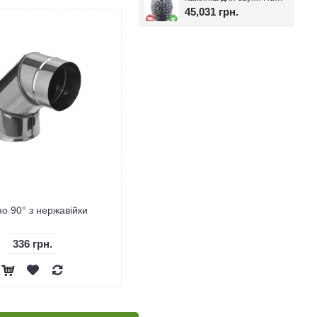
45,031 грн.
Сітка на трубу для сауни,
но 90° з нержавійки
нержавійка (труба 120мм L1,0м;
1,0мм!)
336 грн.
2,900 грн.