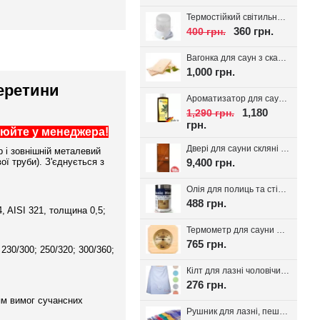
Термостійкий світильник для сауни Lindner, кераміка IP54
360 грн.
400 грн.
Вагонка для саун з скандинавської ялини з дрібним сучком 14*95(85)
1,000 грн.
перетини
Ароматизатор для сауни Spitzner SAUNAMED 190мл.
1,180
1,290 грн.
грн.
нюйте у менеджера!
Двері для сауни скляні VALTE Бронза 700*1900
 і зовнішній металевий
9,400 грн.
ї труби). З'єднується з
Олія для полиць та стін сауни Bionic House 0.8л, Україна
488 грн.
, AISI 321, толщина 0,5;
Термометр для сауни Sawo 220-TP
765 грн.
 230/300; 250/320; 300/360;
Кілт для лазні чоловічий, вафельне полотно
276 грн.
ям вимог сучансних
Рушник для лазні, пештемаль Класика, 1шт