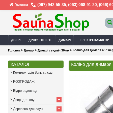
(067) 942-55-35
,
(063) 068-91-20
,
(066) 6
Головна
ДВЕРІ
ДРОВЯНІ ПЕЧІ
ДИМАРІ
ЕЛЕКТРОКАМЯНКИ
>
>
> Коліно для димаря 45 ° не
Головна
Димарі
Димарі сендвіч 30мм
КАТАЛОГ
Коліно для димаря 
Комплектація бань та саун
РОЗПРОДАЖ
Відро-водоспад
+
Двері для саун
+
Деревина для саун