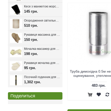
Кесе з манжетою жорсткість середня, Kelebekkese Black (Чорний колір)
145 грн.
Огородження світильника для лазні та сауни Олімп
510 грн.
Рукавиця масажна для лазні та сауни з льону
150 грн.
Мочалка-масажер для лазні та сауни з ручками 80см.
198 грн.
Рукавиця мочалка для лазні та хамаму двостороння з сизалі
95 грн.
Труба димохідна 0.3м нержавейка
Труба димохідна 0.5м не
в оцинковці, утеплення 30мм.
оцинкування, утеплен
Пісочний годинник для лазні Harvia Helmi Chocolate
1,302 грн.
274 грн.
483 грн.
Поделиться