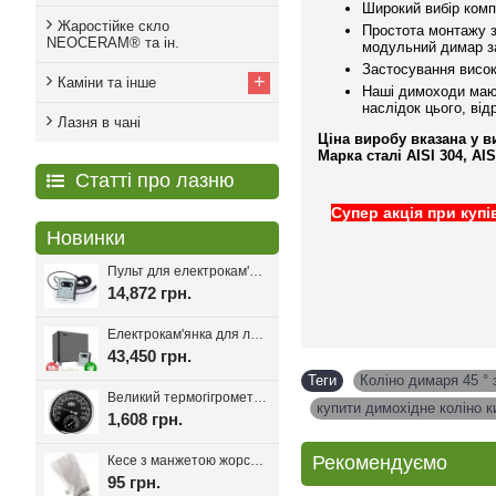
Широкий вибір комп
Жаростійке скло
Простота монтажу з
NEOCERAM® та ін.
модульний димар за
Застосування високо
+
Каміни та інше
Наші димоходи мають
наслідок цього, від
Лазня в чані
Ціна виробу вказана у ви
Марка сталі AISI 304, AI
Статті про лазню
Супер акція при купі
Новинки
Пульт для електрокам'янки EcoFlame Con-6, 18-25 кВт.
14,872 грн.
Електрокам'янка для лазні Eco Flame SAM D-27 27 кВт + пульт CON6
43,450 грн.
Теги
Коліно димаря 45 ° 
Великий термогігрометр для лазні Tesli D205 Black
,
купити димохідне коліно к
1,608 грн.
Рекомендуємо
Кесе з манжетою жорсткість мяка, Kelebekkese (Манжета)
95 грн.