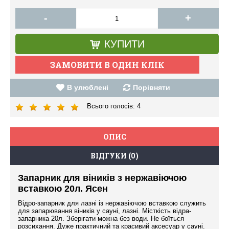
-
+
КУПИТИ
В улюблені
Порівняти
Всього голосів:
4
ОПИС
ВІДГУКИ (0)
Запарник для віників з нержавіючою
вставкою 20л. Ясен
Відро-запарник для лазні із нержавіючою вставкою служить
для запарювання віників у сауні, лазні. Місткість відра-
запарника 20л. Зберігати можна без води. Не боїться
розсихання. Дуже практичний та красивий аксесуар у сауні.