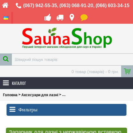
(067) 942-55-35
,
(063) 068-91-20
,
(066) 603-34-15
0 товар (товарів) - 0 грн.
КАТАЛОГ
>
>
Головна
Аксесуари для лазні
Запарники для лазні, відра для запарюв
Фильтры
Запарник для лазні з нержавіючою вставкою, 20л