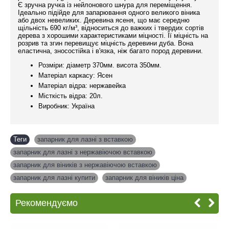
Є зручна ручка із нейлонового шнура для переміщення.
Ідеально підійде для запарювання одного великого віника
або двох невеликих. Деревина ясеня, що має середню
щільність 690 кг/м³, відноситься до важких і твердих сортів
дерева з хорошими характеристиками міцності. Її міцність на
розрив та згин перевищує міцність деревини дуба. Вона
еластична, зносостійка і в'язка, ніж багато пород деревини.
Розміри: діаметр 370мм. висота 350мм.
Матеріал каркасу: Ясен
Матеріал відра: нержавейка
Місткість відра: 20л.
Виробник: Україна
Теги
запарник для лазні з вставкою
,
запарник для лазні з нержавіючою вставкою
,
запарник для віників з нержавіючою вставкою
,
запарник для лазні купити
,
запарник для віників ціна
Рекомендуємо