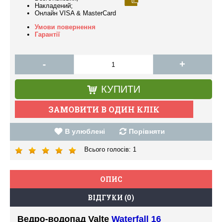
Накладений;
Онлайн VISA & MasterCard
Умови повернення
Гарантії
-
+
КУПИТИ
В улюблені
Порівняти
Всього голосів:
1
ОПИС
ВІДГУКИ (0)
Ведро-водопад Valte
Waterfall 16