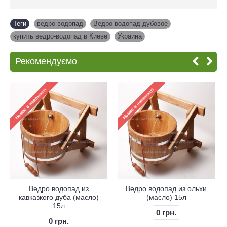
Теги
ведро водопад
,
Ведро водопад дубовое
,
купить ведро-водопад в Киеве
,
Украина
Рекомендуємо
Ведро водопад из
Ведро водопад из ольхи
кавказкого дуба (масло)
(масло) 15л
15л
0 грн.
0 грн.