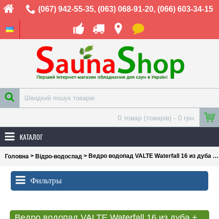
(067) 942-55-35
,
(063) 068-91-20
,
(066) 603-34-15
0 товар (товарів) - 0 грн.
КАТАЛОГ
>
> Ведро водопад VALTE Waterfall 16 из дуба + вставка, 16л
Головна
Відро-водоспад
Фильтры
Ведро водопад VALTE Waterfall 16 из дуба + вставка, 16л