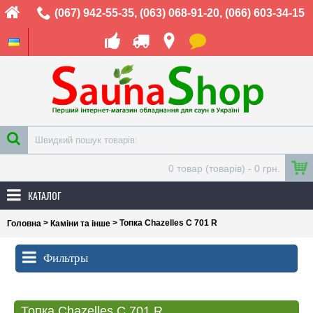
(067) 942-55-35
,
(063) 068-91-20
,
(066) 603-34-15
0 товар (товарів) - 0 грн.
КАТАЛОГ
>
> Топка Chazelles C 701 R
Головна
Каміни та інше
Фильтры
Топка Chazelles C 701 R