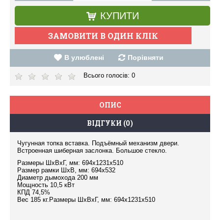
КУПИТИ
В улюблені
Порівняти
Всього голосів:
0
ОПИС
ВІДГУКИ (0)
Чугунная топка вставка. Подъёмный механизм двери.
Встроенная шиберная заслонка. Большое стекло.
Размеры ШхВхГ, мм: 694х1231х510
Размер рамки ШхВ, мм: 694х532
Диаметр дымохода 200 мм
Мощность 10,5 кВт
КПД 74,5%
Вес 185 кг.Размеры ШхВхГ, мм: 694х1231х510