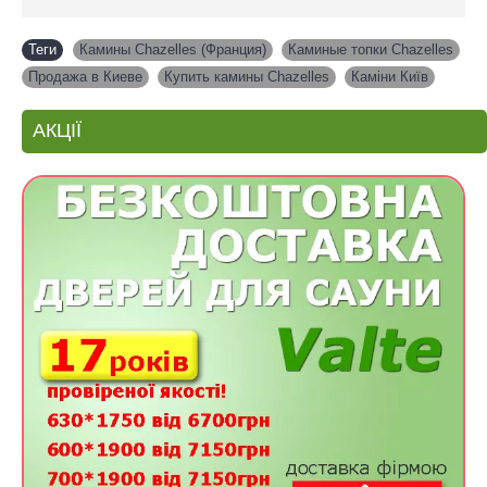
Теги
Камины Chazelles (Франция)
,
Каминые топки Chazelles
,
Продажа в Киеве
,
Купить камины Chazelles
,
Каміни Київ
АКЦІЇ