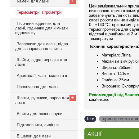
+
Камені для лазні
Цей вимірювальний прилад
виконанню термогігрометр 
Термометри, гігрометри
забезпечують легкість вим
своєї роботи він не виді
Пісочний годинник для
0...+140 °C, при цьому ці
лазні, годинник для кімнати
термогігрометра для саун
відпочинку
відстані щонайменше 2 м в
температури.
Запарники для лазні, відра
Технічні характеристики
для запарювання віників
Матеріал: Липа
Шайки, відра, черпаки для
Механізм виміру: б
лазні
Ширина: 260мм.
Висота: 140мм.
Аромаолії, чаші, мило та ін.
Глибина: 35мм.
Виробник: Склоприл
Просочення для лазні
Рекомендації від Saunas
+
Шапки, рушники, парео для
кам'янкою.
лазні
Віники для лазні і сауни
Теги
Термогігрометр для 
Підголовники, сидіння
АКЦІЇ
Вішалки для лазні