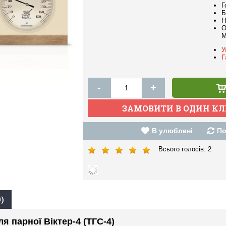
Г
Б
Н
О
M
У
Г
-
+
В улюблені
По
Всього голосів:
2
)
я парної Віктер-4 (ТГС-4)