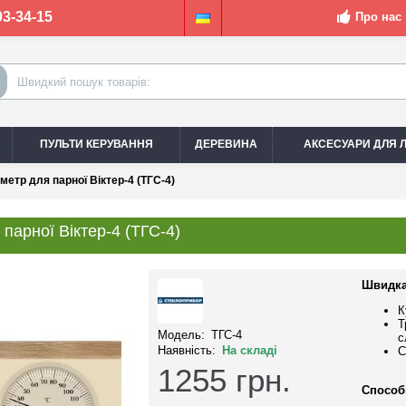
03-34-15
Про нас
ПУЛЬТИ КЕРУВАННЯ
ДЕРЕВИНА
АКСЕСУАРИ ДЛЯ Л
метр для парної Віктер-4 (ТГС-4)
парної Віктер-4 (ТГС-4)
Швидка
К
Т
Модель:
ТГС-4
с
Наявність:
На складі
С
1255
грн.
Способ