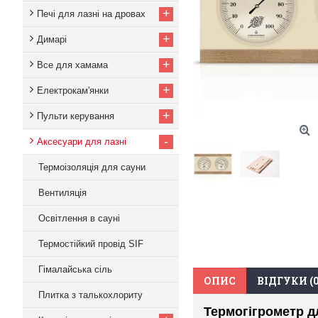
+
Печі для лазні на дровах
+
Димарі
+
Все для хамама
+
Електрокам'янки
+
Пульти керування
-
Аксесуари для лазні
Термоізоляція для сауни
Вентиляція
Освітлення в сауні
Термостійкий провід SIF
Гімалайська сіль
ОПИС
ВІДГУКИ (0
Плитка з талькохлориту
Термогігрометр дл