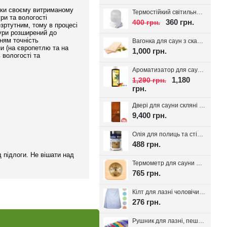
дяки своєму витриманому
Термостійкий світильник для сауни Lindner, кераміка IP54
ри та вологості
360 грн.
400 грн.
зртутним, тому в процесі
тури розширений до
нням точність
Вагонка для саун з скандинавської ялини з дрібним сучком 14*95(85)
и (на європетлю та на
1,000 грн.
 вологості та
Ароматизатор для сауни Spitzner SAUNAMED 190мл.
1,180
1,290 грн.
грн.
Двері для сауни скляні VALTE Бронза 700*1900
9,400 грн.
Олія для полиць та стін сауни Bionic House 0.8л, Україна
488 грн.
д підлоги. Не вішати над
Термометр для сауни Sawo 220-TP
765 грн.
Кілт для лазні чоловічий, вафельне полотно
276 грн.
Рушник для лазні, пештемаль Класика, 1шт