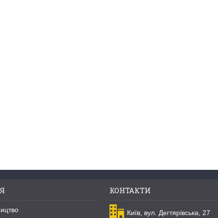
Я
КОНТАКТИ
ництво
Київ, вул. Дегтярівська, 27