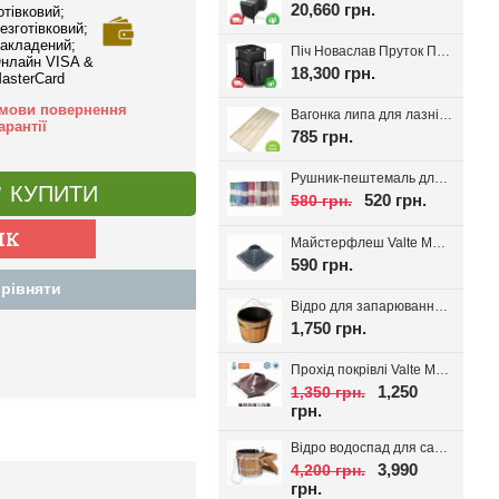
20,660 грн.
отівковий;
езготівковий;
акладений;
Піч Новаслав Пруток ПКС-01П, до 12м.куб.
нлайн VISA &
18,300 грн.
asterCard
мови повернення
Вагонка липа для лазні Valte Classic 70*14мм. (Перший сорт)
арантії
785 грн.
Рушник-пештемаль для лазні, хамаму, на пляж Діамант, вибір кольору
КУПИТИ
520 грн.
580 грн.
Майстерфлеш Valte MF180 силікон 100-180мм
590 грн.
рівняти
Відро для запарювання віників з пластиковою вставкою 16л.
1,750 грн.
Прохід покрівлі Valte MF320 D180-320мм 20-45°
1,250
1,350 грн.
грн.
Відро водоспад для сауни + вставка 20л
3,990
4,200 грн.
грн.