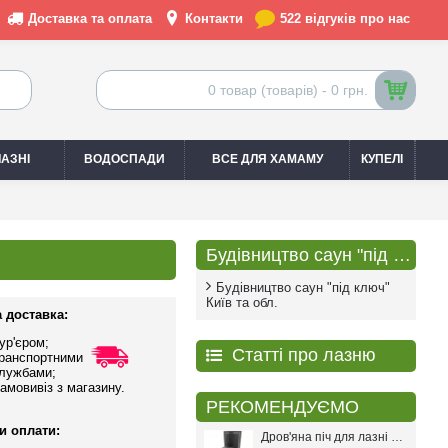
Доставка та оплата
Контакти
522 відгуків про нас
0 товар (товарів) - 0 грн.
АЗНІ
ВОДОСПАДИ
ВСЕ ДЛЯ ХАМАМУ
КУПЕЛІ
Будівництво саун "під ключ"
Будівництво саун "під ключ"
Київ та обл.
 доставка:
ур'єром;
Статті про лазню
ранспортними
лужбами;
амовивіз з магазину.
РЕКОМЕНДУЄМО
и оплати:
Дров'яна піч для лазні PAL PR-18L