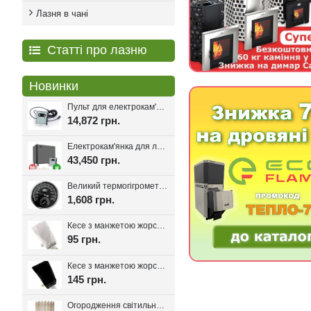
Лазня в чані
Статті про лазню
Новинки
Пульт для електрокам'янки EcoFlame Con-6, 18-25 кВт.
14,872 грн.
Електрокам'янка для лазні Eco Flame SAM D-27 27 кВт + пульт CON6
43,450 грн.
Великий термогігрометр для лазні Tesli D205 Black
1,608 грн.
Кесе з манжетою жорсткість мяка, Kelebekkese (Манжета)
95 грн.
Кесе з манжетою жорсткість середня, Kelebekkese Black (Чорний колір)
145 грн.
Огородження світильника для лазні та сауни Олімп