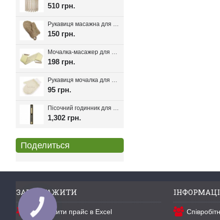
510 грн.
Рукавиця масажна для лазні та сауни з льону
150 грн.
Мочалка-масажер для лазні та сауни з ручками 80см.
198 грн.
Рукавиця мочалка для лазні та хамаму двостороння з сизалі
95 грн.
Пісочний годинник для лазні Harvia Helmi Chocolate
1,302 грн.
Поделиться
ЗАВАНТАЖИТИ
ІНФОРМАЦІ
Завантажити прайс в Excel
Співробіт