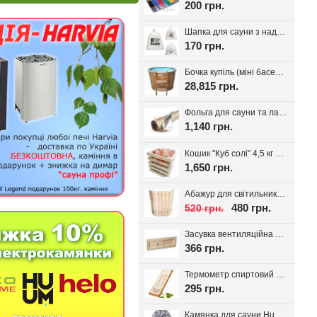
200 грн.
Шапка для сауни з надписом, білий фетр 100%, вибір надпису
170 грн.
Бочка купіль (міні басейн) з дуба + PP вставка
28,815 грн.
Фольга для сауни та лазні на паперовій основі, 30 м.кв. Україна
1,140 грн.
Кошик "Куб солі" 4,5 кг з тибетської солі, для лазні та сауни
1,650 грн.
Абажур для світильника Трапеція, липа
480 грн.
520 грн.
Засувка вентиляційна для лазні, липа Tesli
366 грн.
Термометр спиртовий для лазні Віктер-1
295 грн.
Камянка для сауни Huum Drop 9 кВт