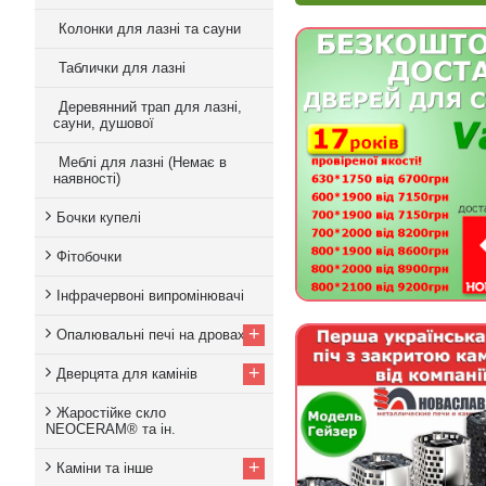
Колонки для лазні та сауни
Таблички для лазні
Деревянний трап для лазні,
сауни, душової
Меблі для лазні (Немає в
наявності)
Бочки купелі
Фітобочки
Інфрачервоні випромінювачі
+
Опалювальні печі на дровах
+
Дверцята для камінів
Жаростійке скло
NEOCERAM® та ін.
+
Каміни та інше