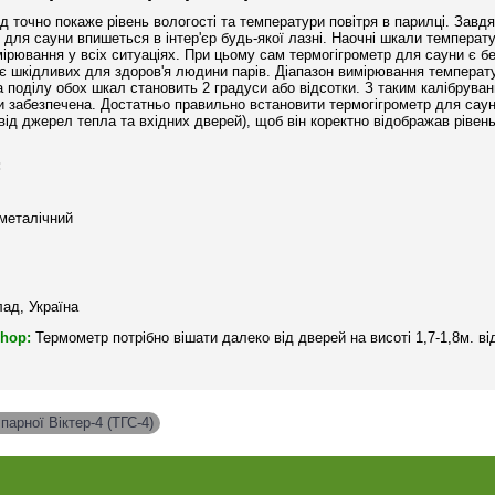
 точно покаже рівень вологості та температури повітря в парилці. Зав
для сауни впишеться в інтер'єр будь-якої лазні. Наочні шкали температу
ірювання у всіх ситуаціях. При цьому сам термогігрометр для сауни є бе
ляє шкідливих для здоров'я людини парів. Діапазон вимірювання темпера
на поділу обох шкал становить 2 градуси або відсотки. З таким калібрува
и забезпечена. Достатньо правильно встановити термогігрометр для саун
ід джерел тепла та вхідних дверей), щоб він коректно відображав рівень
:
іметалічний
ад, Україна
hop:
Термометр потрібно вішати далеко від дверей на висоті 1,7-1,8м. ві
парної Віктер-4 (ТГС-4)