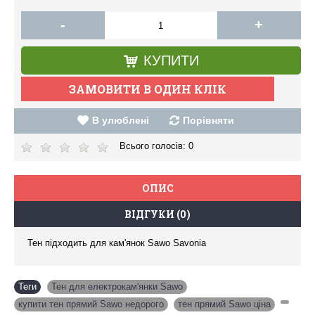
-
+
КУПИТИ
В улюблені
Порівняти
Всього голосів:
0
ОПИС
ВІДГУКИ (0)
Тен підходить для кам'янок Sawo Savonia
Теги
Тен для електрокам'янки Sawo
,
купити тен прямий Sawo недорого
,
тен прямий Sawo ціна
,