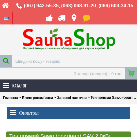
(067) 942-55-35
,
(063) 068-91-20
,
(066) 603-34-15
0 товар (товарів) - 0 грн.
КАТАЛОГ
>
>
> Тен прямий Sawo (оригінал) SAV 2.0кВт
Головна
Електрокам'янки
Запасні частини
Фильтры
Тен прямий Sawo (оригінал) SAV 2.0кВт