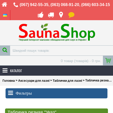
(067) 942-55-35
,
(063) 068-91-20
,
(066) 603-34-15
0 товар (товарів) - 0 грн.
КАТАЛОГ
>
>
> Табличка резная "Указ"
Головна
Аксесуари для лазні
Таблички для лазні
Фильтры
Табличка резная "Указ"