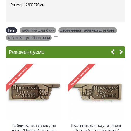
Размер: 260*270мм
Теги
табличка для бани
,
деревянная таблички для бани
,
табличка для бани цена
,
Рекомендуємо
Табличка вказівник для
Вказівник для сауни, лазні
лазні "Простуй до лазні
"Простуй до лазні вліво"