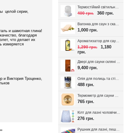
Термостійкий світильник для сауни Lindner, кераміка IP54
ты целой серии,
360 грн.
400 грн.
Вагонка для саун з скандинавської ялини з дрібним сучком 14*95(85)
1,000 грн.
таль и шамотная глина!
качество, благодаря
олет, что делает их
Ароматизатор для сауни Spitzner SAUNAMED 190мл.
ть измеряется
1,180
1,290 грн.
грн.
Двері для сауни скляні VALTE Бронза 700*1900
9,400 грн.
р и Виктория Троценко,
Олія для полиць та стін сауни Bionic House 0.8л, Україна
льков
488 грн.
Термометр для сауни Sawo 220-TP
765 грн.
Кілт для лазні чоловічий, вафельне полотно
276 грн.
Рушник для лазні, пештемаль Класика, 1шт