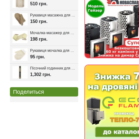
510 грн.
Рукавиця масажна для лазні та сауни з льону
150 грн.
Мочалка-масажер для лазні та сауни з ручками 80см.
198 грн.
Рукавиця мочалка для лазні та хамаму двостороння з сизалі
95 грн.
Пісочний годинник для лазні Harvia Helmi Chocolate
1,302 грн.
Поделиться