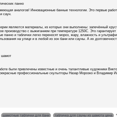
тических панно
имеющая аналогов! Инновационные банные технологии. Это первые рабо
и саун.
серии являются материалы, из которых они выполнены: запечённый хрус
ое производство с выжиганием при температуре 1250С. Это гарантирует 
е панно и таблички легко переносят мороз, жару, влажность и ультрафи
ьзования на улице и в любой из зон бани или сауны. А их долговечнос
аботе были привлечены известные и очень талантливые художники Викто
прекрасные профессиональные скульпторы Назар Морозко и Владимир И
,
шамотные таблички для бани
,
табличка для сауны из шамота цена
,