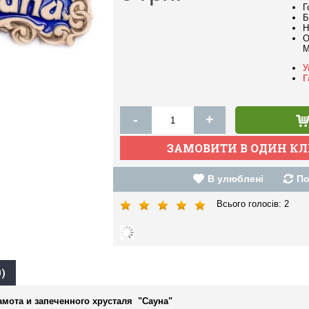
Г
Б
Н
О
M
У
Г
-
+
В улюблені
По
Всього голосів:
2
)
амота и запеченного хрусталя "Сауна"