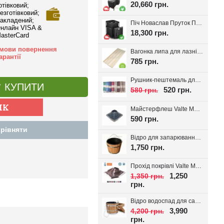
20,660 грн.
отівковий;
езготівковий;
акладений;
Піч Новаслав Пруток ПКС-01П, до 12м.куб.
нлайн VISA &
18,300 грн.
asterCard
мови повернення
Вагонка липа для лазні Valte Classic 70*14мм. (Перший сорт)
арантії
785 грн.
Рушник-пештемаль для лазні, хамаму, на пляж Діамант, вибір кольору
КУПИТИ
520 грн.
580 грн.
Майстерфлеш Valte MF180 силікон 100-180мм
590 грн.
рівняти
Відро для запарювання віників з пластиковою вставкою 16л.
1,750 грн.
Прохід покрівлі Valte MF320 D180-320мм 20-45°
1,250
1,350 грн.
грн.
Відро водоспад для сауни + вставка 20л
3,990
4,200 грн.
грн.