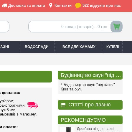
Доставка та оплата
Контакти
522 відгуків про нас
0 товар (товарів) - 0 грн.
АЗНІ
ВОДОСПАДИ
ВСЕ ДЛЯ ХАМАМУ
КУПЕЛІ
Будівництво саун "під ключ"
Будівництво саун "під ключ"
Київ та обл.
 доставка:
ур'єром;
Статті про лазню
ранспортними
лужбами;
амовивіз з магазину.
РЕКОМЕНДУЄМО
и оплати:
Дров'яна піч для лазні PAL PR-18L