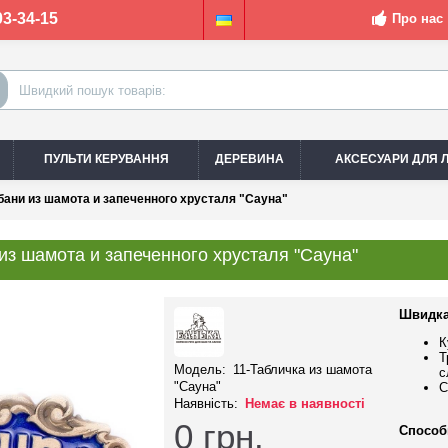
03-34-15
Про нас
ПУЛЬТИ КЕРУВАННЯ
ДЕРЕВИНА
АКСЕСУАРИ ДЛЯ Л
бани из шамота и запеченного хрусталя "Сауна"
из шамота и запеченного хрусталя "Сауна"
Швидка
К
Т
Модель:
11-Табличка из шамота
с
"Сауна"
С
Наявність:
Немає в наявності
0
грн.
Способ