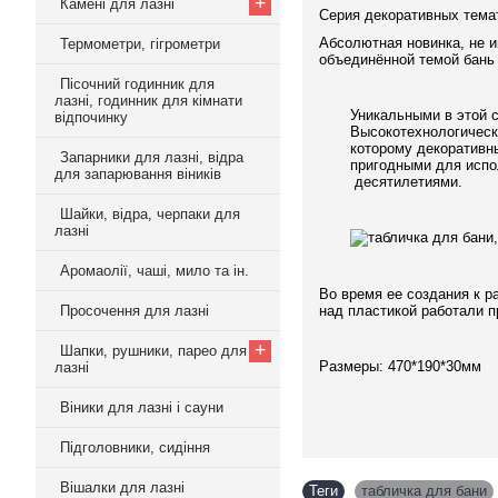
+
Камені для лазні
Серия декоративных тема
Абсолютная новинка, не 
Термометри, гігрометри
объединённой темой бань 
Пісочний годинник для
лазні, годинник для кімнати
Уникальными в этой 
відпочинку
Высокотехнологическ
которому декоративны
Запарники для лазні, відра
пригодными для испол
для запарювання віників
десятилетиями.
Шайки, відра, черпаки для
лазні
Аромаолії, чаші, мило та ін.
Во время ее создания к р
Просочення для лазні
над пластикой работали 
+
Шапки, рушники, парео для
Размеры: 470*190*30мм
лазні
Віники для лазні і сауни
Підголовники, сидіння
Вішалки для лазні
Теги
табличка для бани