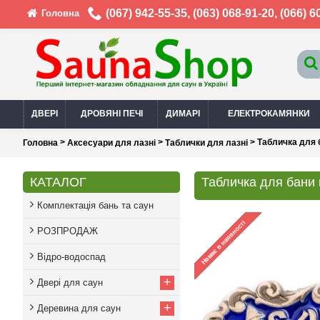
(067) 942-55-35
,
(063) 068-91-20
,
(066) 6
Головна
ДВЕРІ
ДРОВЯНІ ПЕЧІ
ДИМАРІ
ЕЛЕКТРОКАМЯНКИ
>
>
> Табличка для 
Головна
Аксесуари для лазні
Таблички для лазні
КАТАЛОГ
Табличка для бани 
Комплектація бань та саун
РОЗПРОДАЖ
Відро-водоспад
+
Двері для саун
+
Деревина для саун