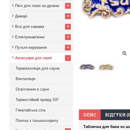
+
Печі для лазні на дровах
+
Димарі
+
Все для хамама
+
Електрокам'янки
+
Пульти керування
-
Аксесуари для лазні
Термоізоляція для сауни
Вентиляція
Освітлення в сауні
Термостійкий провід SIF
Гімалайська сіль
ОПИС
ВІДГУКИ (0
Плитка з талькохлориту
Табличка для бани из ш