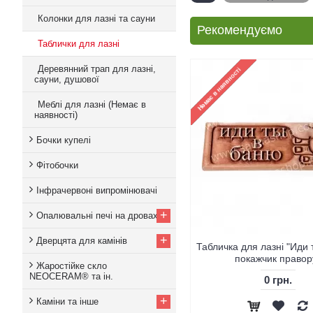
Колонки для лазні та сауни
Рекомендуємо
Таблички для лазні
Деревянний трап для лазні,
сауни, душової
Меблі для лазні (Немає в
наявності)
Бочки купелі
Фітобочки
Інфрачервоні випромінювачі
+
Опалювальні печі на дровах
+
Дверцята для камінів
Табличка для лазні "Иди 
покажчик правор
Жаростійке скло
NEOCERAM® та ін.
0 грн.
+
Каміни та інше