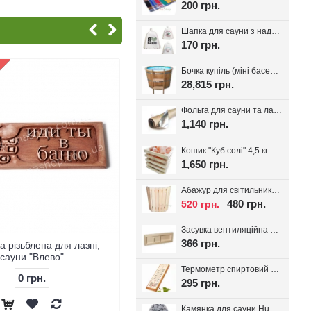
200 грн.
Шапка для сауни з надписом, білий фетр 100%, вибір надпису
170 грн.
Бочка купіль (міні басейн) з дуба + PP вставка
28,815 грн.
Фольга для сауни та лазні на паперовій основі, 30 м.кв. Україна
1,140 грн.
Кошик "Куб солі" 4,5 кг з тибетської солі, для лазні та сауни
1,650 грн.
Абажур для світильника Трапеція, липа
480 грн.
520 грн.
Засувка вентиляційна для лазні, липа Tesli
366 грн.
а різьблена для лазні,
Табличка вказівник для лазні
сауни "Влево"
"Простуй до лазні вправо"
Термометр спиртовий для лазні Віктер-1
0 грн.
0 грн.
295 грн.
Камянка для сауни Huum Drop 9 кВт