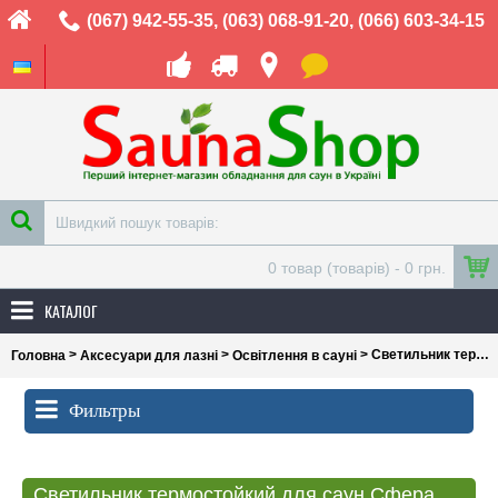
(067) 942-55-35
,
(063) 068-91-20
,
(066) 603-34-15
0 товар (товарів) - 0 грн.
КАТАЛОГ
>
>
> Светильник термостойкий для саун Сфера, D400мм
Головна
Аксесуари для лазні
Освітлення в сауні
Фильтры
Светильник термостойкий для саун Сфера, D400мм