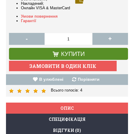
Накладений;
Онлайн VISA & MasterCard
Умови повернення
Гарантії
-
+
КУПИТИ
В улюблені
Порівняти
Всього голосів:
4
ОПИС
СПЕЦИФІКАЦІЯ
ВІДГУКИ (0)