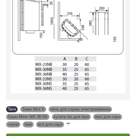
Теги
Sawo Mini X
,
печь для сауны электрокаменка
,
Sawo Minix MX 36 NS
,
купити піч для бані
,
печі для саун
,
сауни
,
бані
,
все для саун
,