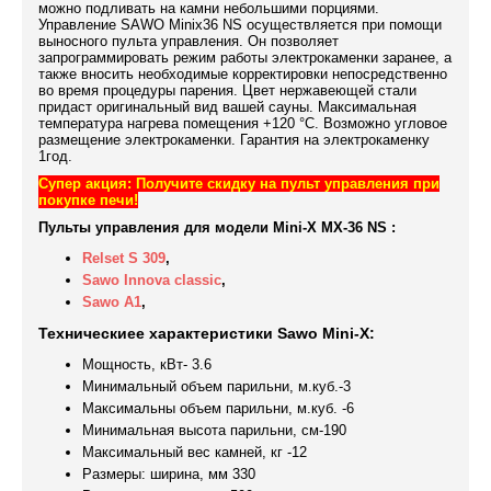
можно подливать на камни небольшими порциями.
Управление SAWO Minix36 NS осуществляется при помощи
выносного пульта управления. Он позволяет
запрограммировать режим работы электрокаменки заранее, а
также вносить необходимые корректировки непосредственно
во время процедуры парения. Цвет нержавеющей стали
придаст оригинальный вид вашей сауны. Максимальная
температура нагрева помещения +120
°C. Возможно угловое
размещение электрокаменки.
Гарантия на электрокаменку
1год.
Супер акция: Получите скидку на пульт управления при
покупке печи!
Пульты управления для модели
Mini-X MX-36 NS
:
Relset S 309
,
Sawo Innova classic
,
Sawo A1
,
Техническиее характеристики Sawo Mini-X
:
Мощность, кВт- 3.6
Минимальный объем парильни, м.куб.-3
Максимальны объем парильни, м.куб. -6
Минимальная высота парильни, см-190
Максимальный вес камней, кг -12
Размеры: ширина, мм 330