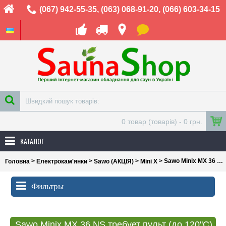
(067) 942-55-35
,
(063) 068-91-20
,
(066) 603-34-15
0 товар (товарів) - 0 грн.
КАТАЛОГ
>
>
>
> Sawo Minix MX 36 NS требует пульт (до 120"С)
Головна
Електрокам'янки
Sawo (АКЦІЯ)
Mini X
Фильтры
Sawo Minix MX 36 NS требует пульт (до 120"С)