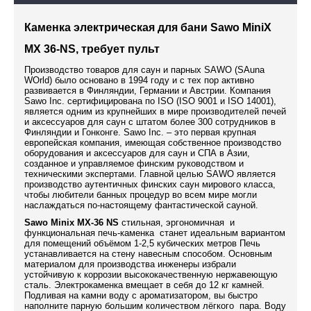
Каменка электрическая для бани Sawo MiniX
MX 36-NS, требует пульт
Производство товаров для саун и парных SAWO (SAuna
WOrld) было основано в 1994 году и с тех пор активно
развивается в Финляндии, Германии и Австрии. Компания
Sawo Inc. сертифицирована по ISO (ISO 9001 и ISO 14001),
является одним из крупнейших в мире производителей печей
и аксессуаров для саун с штатом более 300 сотрудников в
Финляндии и Гонконге. Sawo Inc. – это первая крупная
европейская компания, имеющая собственное производство
оборудования и аксессуаров для саун и СПА в Азии,
созданное и управляемое финским руководством и
техническими экспертами. Главной целью SAWO является
производство аутентичных финских саун мирового класса,
чтобы любители банных процедур во всем мире могли
наслаждаться по-настоящему фантастической сауной.
Sawo Minix MX-36 NS
стильная, эргономичная и
функциональная печь-каменка станет идеальным вариантом
для помещений объёмом 1-2,5 кубических метров Печь
устанавливается на стену навесным способом. Основным
материалом для производства инженеры избрали
устойчивую к коррозии высококачественную нержавеющую
сталь. Электрокаменка вмещает в себя до 12 кг камней.
Подливая на камни воду с ароматизатором, вы быстро
наполните парную большим количеством лёгкого пара. Воду