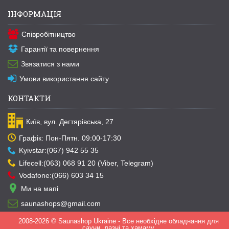
ІНФОРМАЦІЯ
Співробітництво
Гарантії та повернення
Звязатися з нами
Умови використання сайту
КОНТАКТИ
Київ, вул. Дегтярівська, 27
Графік: Пон-Пятн. 09:00-17:30
Kyivstar:(067) 942 55 35
Lifecell:(063) 068 91 20 (Viber, Telegram)
Vodafone:(066) 603 34 15
Ми на мапі
saunashops@gmail.com
2008-2026 © Saunashop Ukraine - Все необхідне обладнання для
сауни, лазні та хамаму