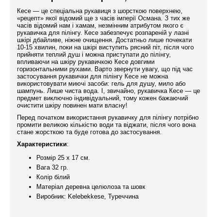
Кесе — це спеціальна рукавиця з шорсткою поверхнею,
«рецепт» якої відомий ще з часів імперії Османа. З тих же
часів відомий нам і хамам, незмінним атрибутом якого є
рукавичка для пілінгу. Кесе забезпечує розпареній у лазні
шкірі дбайливе, ніжне очищення. Достатньо лише почекати
10-15 хвилин, поки на шкірі виступить рясний піт, після чого
прийняти теплий душ і можна приступати до пілінгу,
впливаючи на шкіру рукавичкою Кесе довгими
горизонтальними рухами. Варто звернути увагу, що під час
застосування рукавички для пілінгу Кесе не можна
використовувати миючі засоби: гель для душу, мило або
шампунь. Лише чиста вода. І, звичайно, рукавичка Кесе — це
предмет виключно індивідуальний, тому кожен бажаючий
очистити шкіру повинен мати власну!
Перед початком використання рукавичку для пілінгу потрібно
промити великою кількістю води та віджати, після чого вона
стане жорсткою та буде готова до застосування.
Характеристики
:
Розмір 25 х 17 см.
Вага 32 гр.
Колір білий
Матеріал деревна целюлоза та шовк
Виробник: Kelebekkese, Туреччина