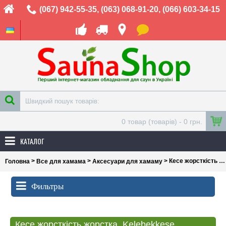
(067) 942-55-35
,
(063) 068-91-20
,
(066) 603-34-15
0 товар (товарів) - 0 грн.
КАТАЛОГ
>
>
> Кесе жорсткість жорстка, Kelebekkese
Головна
Все для хамама
Аксесуари для хамаму
Фильтры
Кесе жорсткість жорстка, Kelebekkese