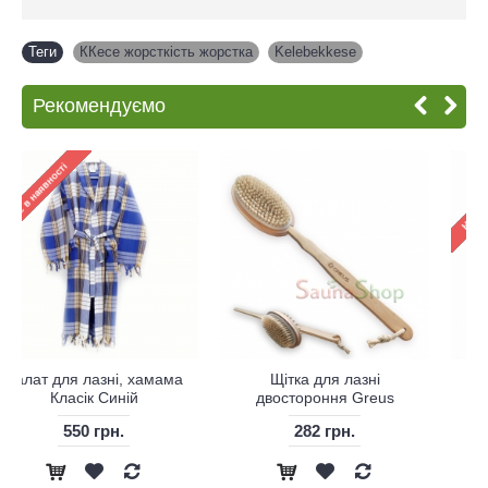
Теги
ККесе жорсткість жорстка
,
Kelebekkese
Рекомендуємо
Оливкове мило для
Натуральне мило для
хамаму, 200г.
пінного масажу в хамам
Sultan Hamami, 4х200г
0 грн.
540 грн.