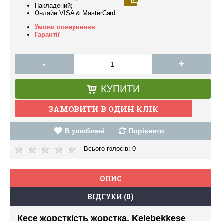
Накладений;
Онлайн VISA & MasterCard
Умови повернення
Гарантії
-
+
КУПИТИ
В улюблені
Порівняти
Всього голосів:
0
ОПИС
ВІДГУКИ (0)
Кесе жорсткість жорстка, Kelebekkese