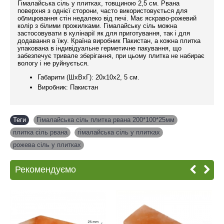
Гімалайська сіль у плитках, товщиною 2,5 см. Рвана
поверхня з однієї сторони, часто використовується для
облицювання стін недалеко від печі. Має яскраво-рожевий
колір з білими прожилками. Гімалайську сіль можна
застосовувати в кулінарії як для приготування, так і для
додавання в їжу. Країна виробник Пакистан, а кожна плитка
упакована в індивідуальне герметичне пакування, що
забезпечує тривале зберігання, при цьому плитка не набирає
вологу і не руйнується.
Габарити (ШхВхГ): 20x10x2, 5 см.
Виробник: Пакистан
Теги
Гімалайська сіль плитка рвана 200*100*25мм
,
плитка сіль рвана
,
гімалайська сіль у плитках
,
рожева сіль у плитках
Рекомендуємо