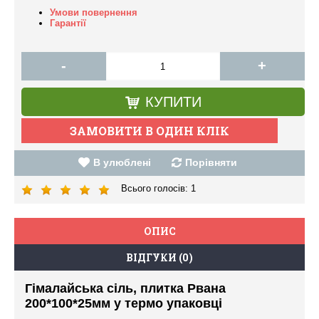
Умови повернення
Гарантії
-
+
КУПИТИ
В улюблені
Порівняти
Всього голосів:
1
ОПИС
ВІДГУКИ (0)
Гімалайська сіль, плитка Рвана
200*100*25мм у термо упаковці