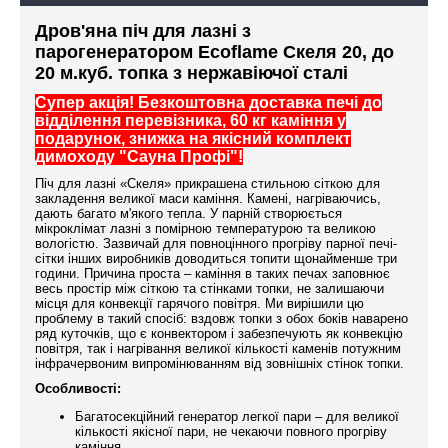
Дров'яна піч для лазні з
парогенератором Ecoflame Скеля 20, до
20 м.куб. топка з нержавіючої сталі
Супер акція! Безкоштовна доставка печі до
відділення перевізника, 60 кг каміння у
подарунок, знижка на якісний комплект
димоходу "Сауна Профі"!
Піч для лазні «Скеля» прикрашена стильною сіткою для
закладення великої маси каміння. Камені, нагріваючись,
дають багато м'якого тепла. У парній створюється
мікроклімат лазні з помірною температурою та великою
вологістю. Зазвичай для повноцінного прогріву парної печі-
сітки інших виробників доводиться топити щонайменше три
години. Причина проста – каміння в таких печах заповнює
весь простір між сіткою та стінками топки, не залишаючи
місця для конвекції гарячого повітря. Ми вирішили цю
проблему в такий спосіб: вздовж топки з обох боків наварено
ряд куточків, що є конвектором і забезпечують як конвекцію
повітря, так і нагрівання великої кількості каменів потужним
інфрачервоним випромінюванням від зовнішніх стінок топки.
Особливості:
Багатосекційний генератор легкої пари – для великої
кількості якісної пари, не чекаючи повного прогріву
каміння.