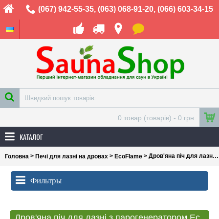
(067) 942-55-35
,
(063) 068-91-20
,
(066) 603-34-15
0 товар (товарів) - 0 грн.
КАТАЛОГ
>
>
> Дров'яна піч для лазні з парогенератором Ecoflame Скеля 20
Головна
Печі для лазні на дровах
EcoFlame
Фильтры
Дров'яна піч для лазні з парогенератором Ecoflame Скеля 20