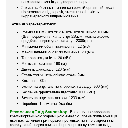
нагрівання каменів до утворення пари;
Захист та безпека – завдяки кремній-органічній емалі,
піч захищена від корозії, зменшено кількість
інфрачервоного випромінювання.
Технічні характеристики:
Розміри в мм (ШхГхВ): 610х610х820+винос 160мм.
(Для подовження каналу до 330мм, можна окремо
придбати подовжувач каналу +2380грн.)
Мінімальний обсяг приміщення: 12 (м3)
Максимальний обсяг приміщення: 20 (м3)
Теплова потужність: 20 (кВт)
Місткість каміння: 180 (кг)
Діаметр димоходу: 120 (мм)
Сталь топки: нержавіюча сталь 2мм.
Вага печі: 86кг
Безпечна відстань по сторонах та ззаду: 500 (мм)
Безпечна фронтальна відстань: 1000 (мм)
Безпечна відстань догори: 1200 (мм)
Виробник: EcoFlame, Україна
Рекомендації від Saunashop:
Ваша піч пофарбована
кремнійорганічною жароміцною емаллю, повна полімеризація
якої настає лише при перших протопках печі і з виділенням
запаху, який надалі зникає. Першу протопку камянки слід