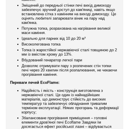
Зміщений до передньої стінки печі вихід димоходу
забезпечує зручний доступ до кам'яниці, навіть якщо
встановлена ​​сітка з камінням на виході димоходу. Це
оцінять любителі запарювати віник на пару над
кам'янка.
Потужна топка, розрахована на нагрівання великої
маси каміння.
Ідеально для парних від 10 до 20 м³
Високолегована топка
Топка із жаростійкої нержавіючої сталі товщиною до 2
мм із вмістом хрому до 13%.
Вбудований генаратор легкої пари
Дозволяє отримувати пару з розпечених стін топки
печі через 20 хвилин після розпалювання, не чекаючи
прогрівання каміння.
Переваги печей EcoFlame:
Надійність і якість - конструкція виготовлена ​​з
нержавіючої сталі. Це один із найнадійніших
матеріалів, що демонструє стійкість до високих
температур та забезпечує обладнання тривалим
терміном експлуатації. Ніяких прогорань та деформації
корпусу;
Збалансоване прогрівання приміщення – головні
елементи дров'яної печі Ecoflame Завдяки їм
досягається ефект російської лазні – відбувається