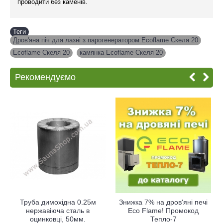
проводити без каменів.
Теги
Дров'яна піч для лазні з парогенератором Ecoflame Скеля 20
,
Ecoflame Скеля 20
,
камянка Ecoflame Скеля 20
Рекомендуємо
Труба димохідна 0.25м
Знижка 7% на дров'яні печі
нержавіюча сталь в
Eco Flame! Промокод
оцинковці, 50мм.
Тепло-7