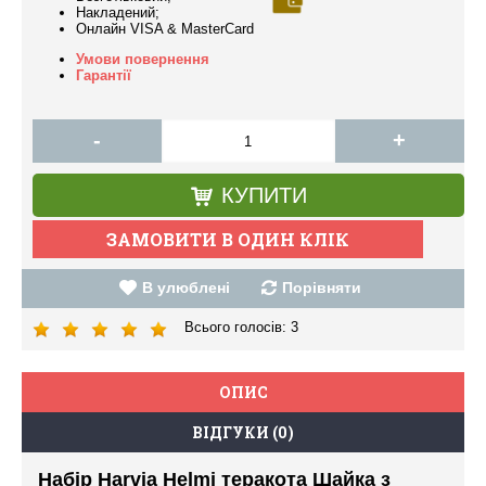
Накладений;
Онлайн VISA & MasterCard
Умови повернення
Гарантії
-
+
КУПИТИ
В улюблені
Порівняти
Всього голосів:
3
ОПИС
ВІДГУКИ (0)
Набір Harvia Helmi теракота Шайка з