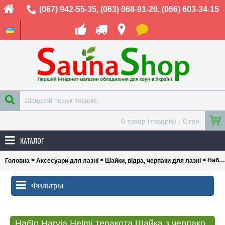
(067) 942-55-35
,
(063) 068-91-20
,
(066) 603-34-15
0 товар (товарів) - 0 грн.
КАТАЛОГ
>
>
> Набір Harvia Helmi теракота Шайка з черпаком + термогігрометр + пісочний годинник
Головна
Аксесуари для лазні
Шайки, відра, черпаки для лазні
Фильтры
Набір Harvia Helmi теракота Шайка з черпаком + термогігрометр + пісочний годинник