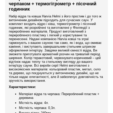
черпаком + термогігрометр + пісочний
годинник
Набір відра та ковша Harvia Helmi з його простим і до того ж
витонченим дизайном підходить для сучасних саун. У
комплект входить відро і ківш, термогігрометр і пісочний
годинник, які розроблені та виготовлені у Фінляндії з
перероблених матеріалів. Продукт виготовлений з
переробленого пластику і легкий у користуванні та
перенесенні. Надані компанією Harvia ковші та зграї
гармонують з вашою сауною так само, як і вода, що омиває
каміння, і виступають завершальним стильним штрихом
оформлення інтер'єру. Завдяки великій ємності відра, Ви
зможете приготувати ароматний розчин на тривалий період
ширяння. Колір теракотовий, червонувато-коричневий – цей
відтінок надає теплу та стильному вигляду до вашого
інтер'єру сауни. Всі вироби серії Helmi виготовлені з
високоякісних матеріалів: кольоровий пластик, метал, скло
та дерево, що поєднуються у витонченому дизайні, що не
тільки надає елегантності, але й забезпечує довговічність та
зручність використання.
Характеристики:
Матеріал відра та черпака: Перероблений пластик +
деревина
Місткість відра: 4л.
Місткість черпака: 0,3л.
Висота відра: 240мм.