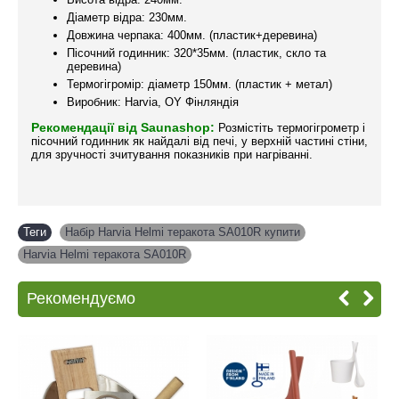
Діаметр відра: 230мм.
Довжина черпака: 400мм. (пластик+деревина)
Пісочний годинник: 320*35мм. (пластик, скло та
деревина)
Термогігромір: діаметр 150мм. (пластик + метал)
Виробник: Harvia, OY Фінляндія
Рекомендації від Saunashop:
Розмістіть термогігрометр і
пісочний годинник як найдалі від печі, у верхній частині стіни,
для зручності зчитування показників при нагріванні.
Теги
Набір Harvia Helmi теракота SA010R купити
,
Harvia Helmi теракота SA010R
Рекомендуємо