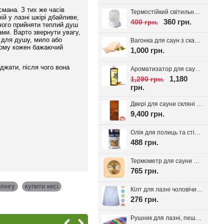
смана. З тих же часів
Термостійкий світильник для сауни Lindner, кераміка IP54
ій у лазні шкірі дбайливе,
360 грн.
400 грн.
 чого прийняти теплий душ
ми. Варто звернути увагу,
ь для душу, мило або
Вагонка для саун з скандинавської ялини з дрібним сучком 14*95(85)
 тому кожен бажаючий
1,000 грн.
джати, після чого вона
Ароматизатор для сауни Spitzner SAUNAMED 190мл.
1,180
1,290 грн.
грн.
Двері для сауни скляні VALTE Бронза 700*1900
9,400 грн.
Олія для полиць та стін сауни Bionic House 0.8л, Україна
488 грн.
Термометр для сауни Sawo 220-TP
765 грн.
лінгу
,
купити кесі
,
Кілт для лазні чоловічий, вафельне полотно
276 грн.
Рушник для лазні, пештемаль Класика, 1шт