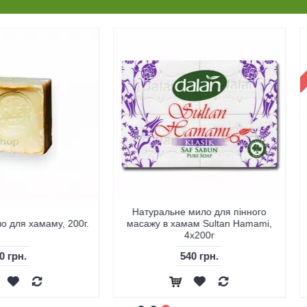
Натуральне мило для пінного
Віник л
му, 200г.
масажу в хамам Sultan Hamami,
4х200г
540 грн.