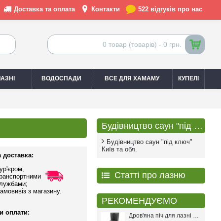
Доставка та оплата
Контакти
522 відгуків про нас
0 товар (товарів) - 0 грн.
АЗНІ
ВОДОСПАДИ
ВСЕ ДЛЯ ХАМАМУ
КУПЕЛІ
Будівництво саун "під ключ"
Будівництво саун "під ключ"
Київ та обл.
 доставка:
ур'єром;
Статті про лазню
ранспортними
лужбами;
амовивіз з магазину.
РЕКОМЕНДУЄМО
и оплати:
Дров'яна піч для лазні PAL PR-18L