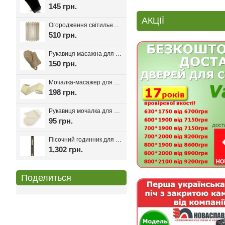
145 грн.
АКЦІЇ
Огородження світильника для лазні та сауни Олімп
510 грн.
Рукавиця масажна для лазні та сауни з льону
150 грн.
Мочалка-масажер для лазні та сауни з ручками 80см.
198 грн.
Рукавиця мочалка для лазні та хамаму двостороння з сизалі
95 грн.
Пісочний годинник для лазні Harvia Helmi Chocolate
1,302 грн.
Поделиться