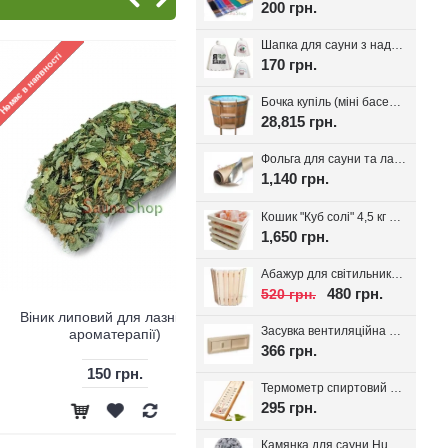
200 грн.
Шапка для сауни з надписом, білий фетр 100%, вибір надпису
170 грн.
Бочка купіль (міні басейн) з дуба + PP вставка
28,815 грн.
Фольга для сауни та лазні на паперовій основі, 30 м.кв. Україна
1,140 грн.
Кошик "Куб солі" 4,5 кг з тибетської солі, для лазні та сауни
1,650 грн.
Абажур для світильника Трапеція, липа
480 грн.
520 грн.
иповий для лазні (для
Засувка вентиляційна для лазні, липа Tesli
ароматерапії)
366 грн.
150 грн.
Термометр спиртовий для лазні Віктер-1
295 грн.
Камянка для сауни Huum Drop 9 кВт