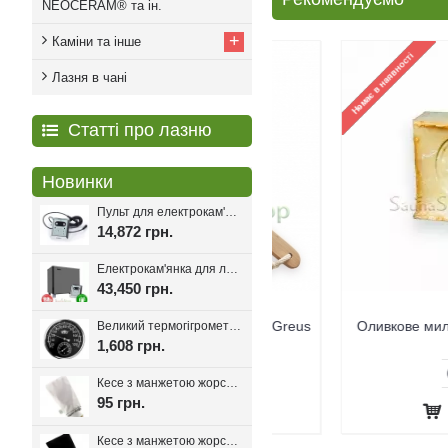
NEOCERAM® та ін.
+
Каміни та інше
Лазня в чані
Статті про лазню
Новинки
Пульт для електрокам'янки EcoFlame Con-6, 18-25 кВт.
14,872 грн.
Електрокам'янка для лазні Eco Flame SAM D-27 27 кВт + пульт CON6
43,450 грн.
Щітка для лазні двостороння Greus
Оливкове мило для хама
Великий термогігрометр для лазні Tesli D205 Black
1,608 грн.
282 грн.
0 грн.
Кесе з манжетою жорсткість мяка, Kelebekkese (Манжета)
95 грн.
Кесе з манжетою жорсткість середня, Kelebekkese Black (Чорний колір)