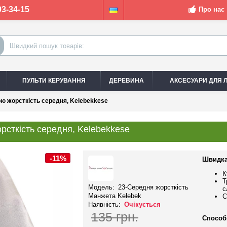
03-34-15
Про нас
ПУЛЬТИ КЕРУВАННЯ
ДЕРЕВИНА
АКСЕСУАРИ ДЛЯ Л
ю жорсткість середня, Kelebekkese
рсткість середня, Kelebekkese
-11%
Швидка
К
Т
Модель:
23-Середня жорсткість
с
Манжета Kelebek
С
Наявність:
Очікується
135 грн.
Способ