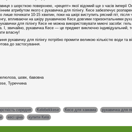
виця з шорсткою поверхнею, «рецепт» якої відомий ще з часів імперії О
інним атрибутом якого є рукавичка для пілінгу. Кесе забезпечує розпарен
 лише почекати 10-15 хвилин, поки на шкірі виступить рясний піт, після
лінгу, впливаючи на шкіру рукавичкою Кесе довгими горизонтальними руха
рукавички для пілінгу Кесе не можна використовувати миючі засоби: гел
. І, звичайно, рукавичка Кесе — це предмет виключно індивідуальний,
ати власну!
ня рукавичку для пілінгу потрібно промити великою кількістю води та ві
отова до застосування.
целюлоза, шовк, бавовна
ese, Туреччина
рсткість середня
,
Kelebekkese
,
Кесе для хамама
,
рукавичка для пі
и
,
кесі ціна
,
купити Київ