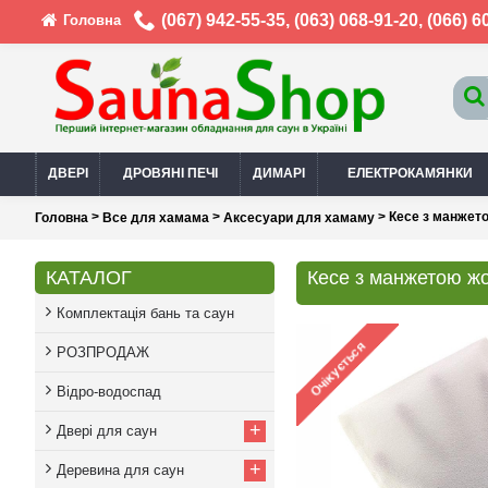
(067) 942-55-35
,
(063) 068-91-20
,
(066) 6
Головна
ДВЕРІ
ДРОВЯНІ ПЕЧІ
ДИМАРІ
ЕЛЕКТРОКАМЯНКИ
>
>
> Кесе з манжето
Головна
Все для хамама
Аксесуари для хамаму
КАТАЛОГ
Кесе з манжетою жо
Комплектація бань та саун
РОЗПРОДАЖ
Відро-водоспад
+
Двері для саун
+
Деревина для саун