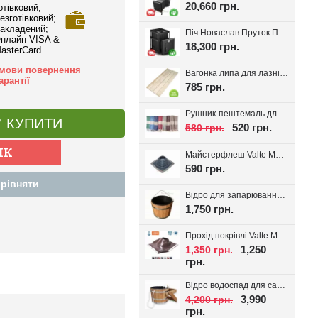
20,660 грн.
отівковий;
езготівковий;
акладений;
Піч Новаслав Пруток ПКС-01П, до 12м.куб.
нлайн VISA &
18,300 грн.
asterCard
мови повернення
Вагонка липа для лазні Valte Classic 70*14мм. (Перший сорт)
арантії
785 грн.
Рушник-пештемаль для лазні, хамаму, на пляж Діамант, вибір кольору
КУПИТИ
520 грн.
580 грн.
Майстерфлеш Valte MF180 силікон 100-180мм
590 грн.
рівняти
Відро для запарювання віників з пластиковою вставкою 16л.
1,750 грн.
Прохід покрівлі Valte MF320 D180-320мм 20-45°
1,250
1,350 грн.
грн.
Відро водоспад для сауни + вставка 20л
3,990
4,200 грн.
грн.