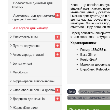
Вологостійкі динаміки для
Кесе — це спеціальна рука
хамаму
відомий нам і хамам, незм
ніжне очищення. Достатньо
+
Ароматизатори для хамама,
і можна приступати до пі
турецької парної
що під час застосування 
шампунь. Лише чиста вода
очистити шкіру повинен м
Аксесуари для хамаму
Перед початком використан
+
стане жорсткою та буде г
Електрокам'янки
Характеристики
:
+
Пульти керування
Розмір 155х255 м.
+
Аксесуари для лазні
Вага 35 гр.
Колір білий
Бочки купелі
Матеріал деревна 
Виробник: Kelebekk
Фітобочки
Інфрачервоні випромінювачі
+
Опалювальні печі на дровах
Теги
Кесе з манжетою жо
рукавиця для хамама купит
+
Дверцята для камінів
Жаростійке скло
Рекомендуємо