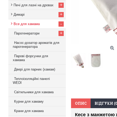
+
Печі для лазні на дровах
+
Димарі
-
Все для хамама
+
Парогенератори
Насос-дозатор ароматів для
парогенератора
Парові форсунки для
хамама
Двері для парних (хамам)
Теплоізоляційні панелі
WEDI
Світильники для хамама
Курни для хамаму
ОПИС
ВІДГУКИ (0
Крани для хамама
Кесе з манжетою 