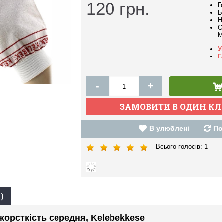
120
грн.
Г
Б
Н
О
M
У
Г
-
+
В улюблені
По
Всього голосів:
1
)
жорсткість середня, Kelebekkese