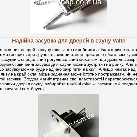
Надійна засувка для дверей в сауну Valte
 скляних дверей в сауну фінського виробництва. Багаторічне засто
ми говорить про зручність використання пристрою і його високу ек
 засувки є спеціальний регулювальний механізм, що дозволяє закри
розуміло, звичайні засувки для сауни можна зустріти і на ринку. Але
 що засувку можна буде надійно закріпити на склі. А якщо немає наді
пливу на край скла, місце зєднання може істотно постраждати. Чи н
тні засувки. Згодом магніт втрачає свої властивості і перетворюєтьс
люючи двері в сауну, вибирайте надійні фінські засувки, які поєднал
 засувки і сам брусок.