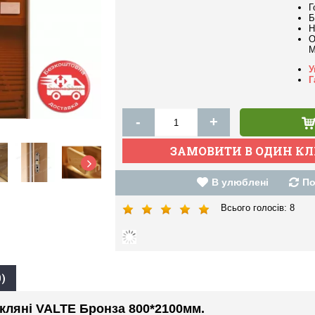
Г
Б
Н
О
M
У
Г
-
+
В улюблені
По
Всього голосів:
8
)
скляні VALTE Бронза 800*2100мм.