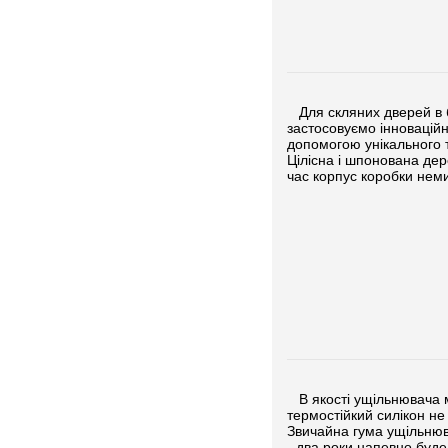
Для скляних дверей в б
застосовуємо інновацій
допомогою унікального т
Цілісна і шпонована дер
час корпус коробки нем
В якості ущільнювача м
термостійкий силікон н
Звичайна гума ущільнюва
- два роки напевно буде