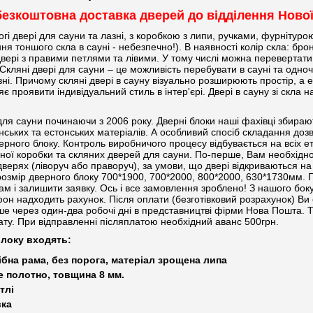
 безкоштовна доставка дверей до відділення Ново
огі двері для сауни та лазні, з коробкою з липи, ручками, фурнітуро
ня тоншого скла в сауні - небезпечно!). В наявності колір скла: бро
двері з правими петлями та лівими. У тому числі можна перевертати. 
 Скляні двері для сауни – це можливість перебувати в сауні та одноч
вні. Причому скляні двері в сауну візуально розширюють простір, а 
є проявити індивідуальний стиль в інтер'єрі. Двері в сауну зі скла н
ля сауни починаючи з 2006 року. Дверні блоки наші фахівці збираю
інських та естонських матеріалів. А особливий спосіб складання до
ерного блоку. Контроль виробничого процесу відбувається на всіх е
рної коробки та скляних дверей для сауни. По-перше, Вам необхідн
ерях (ліворуч або праворуч), за умови, що двері відкриваються на
розмір дверного блоку 700*1900, 700*2000, 800*2000, 630*1730мм.
м і залишити заявку. Ось і все замовлення зроблено! З нашого бок
он надходить рахунок. Після оплати (безготівковий розрахунок) Ви 
ише через один-два робочі дні в представництві фірми Нова Пошта.
ату. При відправленні післяплатою необхідний аванс 500грн
.
блоку входять:
ібна рама, без порога, матеріал зрощена липа
е полотно, товщина 8 мм.
етлі
вка