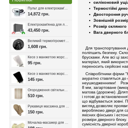
силіконовий ущ
Термостійкі дек
Пульт для електрокам'янки EcoFlame Con-6, 18-25 кВт.
14,872 грн.
Двостороння руч
Зовнішній розмір
Електрокам'янка для лазні Eco Flame SAM D-27 27 кВт + пульт CON6
Розмір скляного 
43,450 грн.
Вага дверного бл
Великий термогігрометр для лазні Tesli D205 Black
1,608 грн.
Для транспортування две
поліпшить безпеку. Скл
брусками. Але всі ці за
Кесе з манжетою жорсткість мяка, Kelebekkese (Манжета)
матеріал, який використо
95 грн.
переносить серйозні на
Співробітники фірми "Н
Кесе з манжетою жорсткість середня, Kelebekkese Black (Чорний колір)
акуратно ставляться до 
145 грн.
неушкодженними!
Роз
8 мм, загартоване (викор
Огородження світильника для лазні та сауни Олімп
матова (дорожче). Ділят
510 грн.
і готові до встановлення
що відбувається зовні. 
вигляд дозволяє проявити
Рукавиця масажна для лазні та сауни з льону
виробляємо двері для са
150 грн.
якісних фінських і есто
розміри дверного блоку.
Мочалка-масажер для лазні та сауни з ручками 80см.
сумісність дверної коро