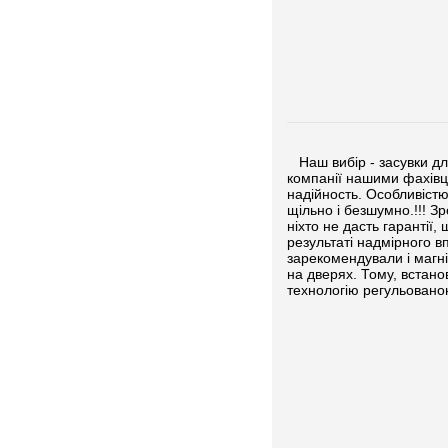
Наш вибір - засувки для
компанії нашими фахівця
надійность. Особливістю
щільно і безшумно.!!! З
ніхто не дасть гарантії,
результаті надмірного в
зарекомендували і магні
на дверях. Тому, встанов
технологію регульованою