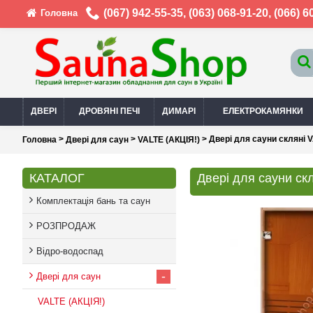
(067) 942-55-35
,
(063) 068-91-20
,
(066) 6
Головна
ДВЕРІ
ДРОВЯНІ ПЕЧІ
ДИМАРІ
ЕЛЕКТРОКАМЯНКИ
>
>
> Двері для сауни скляні 
Головна
Двері для саун
VALTE (АКЦІЯ!)
КАТАЛОГ
Двері для сауни ск
Комплектація бань та саун
РОЗПРОДАЖ
Відро-водоспад
-
Двері для саун
VALTE (АКЦІЯ!)