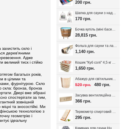
200 грн.
Шапка для сауни з надписом, білий фетр 100%, вибір надпису
170 грн.
Бочка купіль (міні басейн) з дуба + PP вставка
28,815 грн.
Фольга для сауни та лазні на паперовій основі, 30 м.кв. Україна
захистить скло і
1,140 грн.
ься дерев'яними
перевезення. Адже
и великий тиск і стійко
Кошик "Куб солі" 4,5 кг з тибетської солі, для лазні та сауни
1,650 грн.
тягом багатьох років,
ам в цілими та
Абажур для світильника Трапеція, липа
учками, фурнітурою. Скло
480 грн.
520 грн.
р скла: бронза, бронза
ртати. Двері вже зібрані
Засувка вентиляційна для лазні, липа Tesli
асно спостерігати за тим,
366 грн.
агантний зовнішній
міцні та зносостійкі. Ми
 фінською технологією з
Термометр спиртовий для лазні Віктер-1
точну геометрію і
295 грн.
антує ідеальну
Камянка для сауни Huum Drop 9 кВт