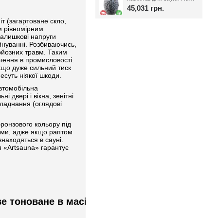
45,031 грн.
т (загартоване скло,
м рівномірним
залишкові напруги
уйнуванні. Розбиваючись,
ерйозних травм. Таким
ачення в промисловості.
якщо дуже сильний тиск
есуть ніякої шкоди.
автомобільна
 двері і вікна, зенітні
бладнання (оглядові
бронзового кольору під
ами, адже якщо раптом
знаходяться в сауні.
я «Artsauna» гарантує
е тоноване в масі