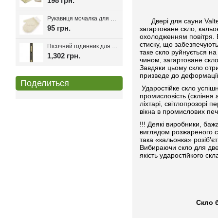
198 грн.
Рукавиця мочалка для лазні та хамаму двостороння з сизалі
Двері для сауни Valte 
95 грн.
загартоване скло, кальо
охолодженням повітря. 
стиску, що забезпечують
Пісочний годинник для лазні Harvia Helmi Chocolate
таке скло руйнується на
1,302 грн.
чином, загартоване скло
Завдяки цьому скло отри
призведе до деформації,
Поделиться
Ударостійке скло успішн
промисловість (скління а
ліхтарі, світлопрозорі 
вікна в промислових печ
!!! Деякі виробники, ба
виглядом розжареного с
така «кальонка» розіб'є
Вибираючи скло для двер
якість ударостійкого скл
Скло брон