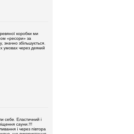
ревяної коробки ми
пом «ресори» за
, значно збільшується.
их умовах через деякий
и себе. Еластичний і
іщення сауни.!!!
ивання і через півтора
евидно, що використання