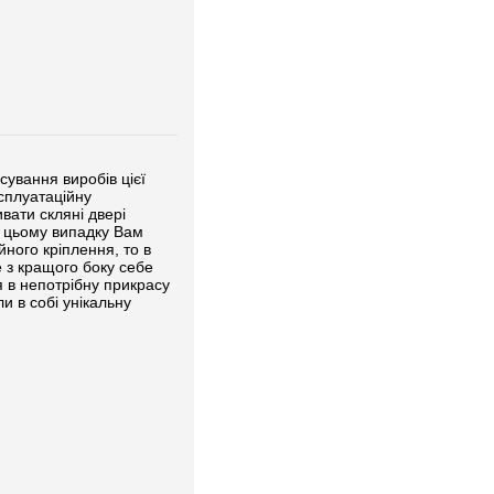
сування виробів цієї
сплуатаційну
вати скляні двері
 в цьому випадку Вам
йного кріплення, то в
е з кращого боку себе
я в непотрібну прикрасу
и в собі унікальну