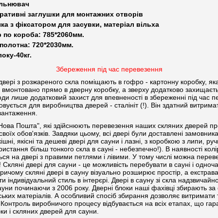
ільнювач
оративні заглушки для монтажних отворів
ка з фіксатором для засувки, матеріал вільха
 по короба: 785*2060мм.
полотна: 720*2030мм.
оку-40кг.
Збереження під час перевезення
рі з розжареного скла поміщають в гофро - картонну коробку, яка 
о вмонтовано прямо в дверну коробку, а зверху додатково захищаєт
ходи лише додатковий захист для впевненості в збереженні під час 
вується для виробництва дверей - сталініт (!). Він здатний витримат
вантаження.
ова Пошта", які здійснюють перевезення наших скляних дверей про
своїх обов'язків. Завдяки цьому, всі двері були доставлені замовник
кішні, якісні та дешеві двері для сауни і лазні, з коробкою з липи, р
истання більш тонкого скла в сауні - небезпечно!). В наявності колі
ься на двері з правими петлями і лівими. У тому числі можна переве
! Скляні двері для сауни - це можливість перебувати в сауні і одноч
Причому скляні двері в сауну візуально розширює простір, а екстрав
 індивідуальний стиль в інтерєрі. Двері в сауну зі скла надзвичайно 
уни починаючи з 2006 року. Дверні блоки наші фахівці збирають за
нських матеріалів. А особливий спосіб збирання дозволяє витримати 
 Контроль виробничого процесу відбувається на всіх етапах, що гар
бки і скляних дверей для сауни.