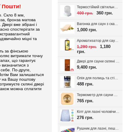
ї Пошти!
Термостійкий світильник для сауни Lindner, кераміка IP54
360 грн.
400 грн.
ю. Скло 8 мм,
нза, бронза матова
Вагонка для саун з скандинавської ялини з дрібним сучком 14*95(85)
Двері вже зібрані і
асно спостерігати за
1,000 грн.
екстравагантний
адзвичайно міцні та
Ароматизатор для сауни Spitzner SAUNAMED 190мл.
1,180
1,290 грн.
ть за фінською
грн.
зволяє витримати точну
тапах, що гарантує
Двері для сауни скляні VALTE Бронза 700*1900
о визначитися з
9,400 грн.
 себе. По-друге,
 Потім Вам залишається
Олія для полиць та стін сауни Bionic House 0.8л, Україна
у на Вашу поштову
488 грн.
отримуєте скляні двері
 Також можна сплатити
Термометр для сауни Sawo 220-TP
765 грн.
Кілт для лазні чоловічий, вафельне полотно
276 грн.
Рушник для лазні, пештемаль Класика, 1шт