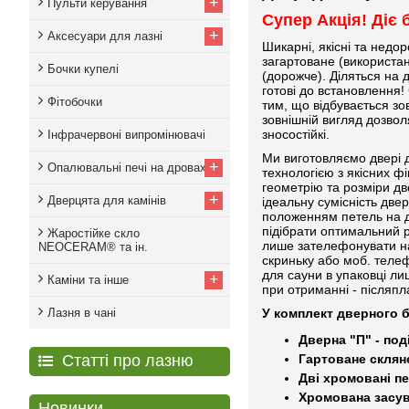
+
Пульти керування
Супер Акція! Діє
+
Аксесуари для лазні
Шикарні, якісні та недор
загартоване (використан
Бочки купелі
(дорожче). Діляться на 
готові до встановлення!
Фітобочки
тим, що відбувається зо
зовнішній вигляд дозволя
зносостійкі.
Інфрачервоні випромінювачі
Ми виготовляємо двері д
+
Опалювальні печі на дровах
технологією з якісних ф
геометрію та розміри дв
+
Дверцята для камінів
ідеальну сумісність две
положенням петель на дв
підібрати оптимальний 
Жаростійке скло
лише зателефонувати на
NEOCERAM® та ін.
скриньку або моб. телеф
для сауни в упаковці л
+
Каміни та інше
при отриманні - післяпл
Лазня в чані
У комплект дверного 
Дверна "П" - под
Статті про лазню
Гартоване склян
Дві хромовані п
Хромована засу
Новинки