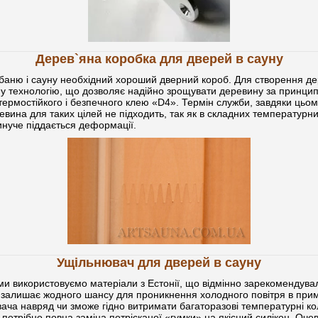
Дерев`яна коробка для дверей в сауну
аню і сауну необхідний хороший дверний короб. Для створення де
ну технологію, що дозволяє надійно зрощувати деревину за принци
ермостійкого і безпечного клею «D4». Термін служби, завдяки цьому
евина для таких цілей не підходить, так як в складних температурн
инуче піддається деформації.
Ущільнювач для дверей в сауну
и використовуємо матеріали з Естонії, що відмінно зарекомендувал
е залишає жодного шансу для проникнення холодного повітря в прим
ча навряд чи зможе гідно витримати багаторазові температурні кол
 потрібно повна заміна потрісканої «гумки» на якісний силікон. Оч