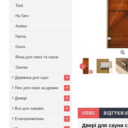
Tesli
Ha Serv
Andres
Harvia
Greus
Вікна для лазні та сауни
Saunax
+
Деревина для саун
+
Печі для лазні на дровах
+
Димарі
+
Все для хамама
ОПИС
ВІДГУКИ (0
+
Електрокам'янки
Двері для сауни 