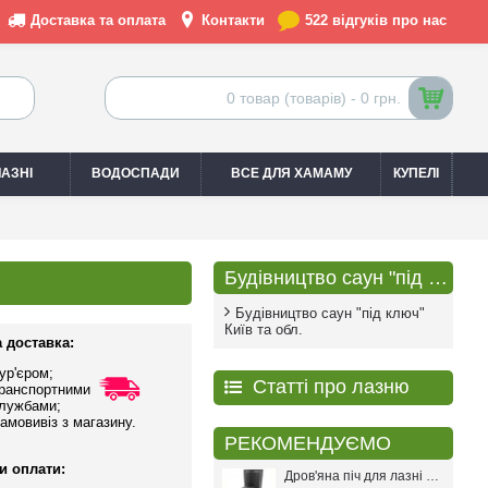
Доставка та оплата
Контакти
522 відгуків про нас
0 товар (товарів) - 0 грн.
АЗНІ
ВОДОСПАДИ
ВСЕ ДЛЯ ХАМАМУ
КУПЕЛІ
Будівництво саун "під ключ"
Будівництво саун "під ключ"
Київ та обл.
 доставка:
ур'єром;
Статті про лазню
ранспортними
лужбами;
амовивіз з магазину.
РЕКОМЕНДУЄМО
и оплати:
Дров'яна піч для лазні PAL PR-18L