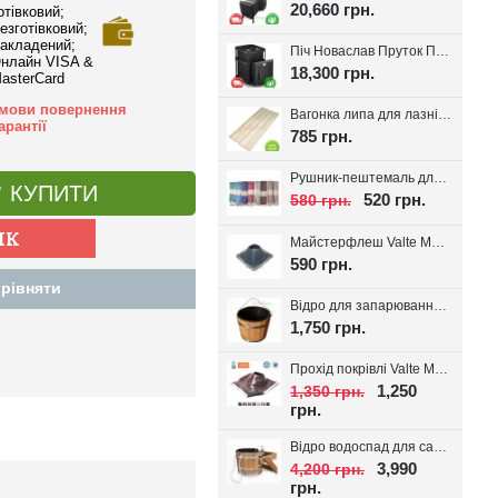
20,660 грн.
отівковий;
езготівковий;
акладений;
Піч Новаслав Пруток ПКС-01П, до 12м.куб.
нлайн VISA &
18,300 грн.
asterCard
мови повернення
Вагонка липа для лазні Valte Classic 70*14мм. (Перший сорт)
арантії
785 грн.
Рушник-пештемаль для лазні, хамаму, на пляж Діамант, вибір кольору
КУПИТИ
520 грн.
580 грн.
Майстерфлеш Valte MF180 силікон 100-180мм
590 грн.
рівняти
Відро для запарювання віників з пластиковою вставкою 16л.
1,750 грн.
Прохід покрівлі Valte MF320 D180-320мм 20-45°
1,250
1,350 грн.
грн.
Відро водоспад для сауни + вставка 20л
3,990
4,200 грн.
грн.