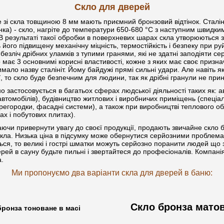
Скло для дверей
зі скла товщиною 8 мм мають приємний бронзовий відтінок. Сталіні
нка) - скло, нагріте до температури 650-680 °C з наступним швидки
В результаті такої обробки в поверхневих шарах скла утворюються 
 його підвищену механічну міцність, термостійкість і безпеку при р
 безліч дрібних уламків з тупими гранями, які не здатні заподіяти с
 має 3 основнимі корисні властивості, кожне з яких має своє призн
мало назву сталініт. Йому байдужі прямі сильні удари. Але навіть 
 то скло буде безпечним для людини, так як дрібні гранули не прин
о застосовується в багатьох сферах людської діяльності таких як: 
втомобілів), будівництво житлових і виробничих приміщень (спеціальні
перегородки, фасадні системи), а також при виробництві теплового о
ах і побутових плитах)
.
жаючи привернути увагу до своєї продукції, продають звичайне скло 
кла. Низька ціна в підсумку може обернутися серйозними проблем
ться, то великі і гострі шматки можуть серйозно поранити людей що 
ей в сауну будьте пильні і звертайтеся до професіоналів. Компані
а.
Ми пропонуємо два варіанти скла для дверей в баню:
Скло бронза матов
за тоноване в масі