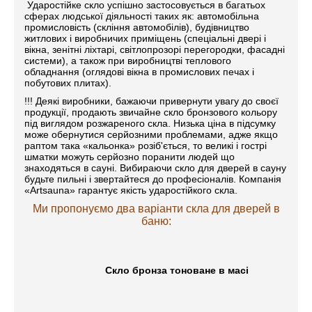
Ударостійке скло успішно застосовується в багатьох
сферах людської діяльності таких як: автомобільна
промисловість (скління автомобілів), будівництво
житлових і виробничих приміщень (спеціальні двері і
вікна, зенітні ліхтарі, світлопрозорі перегородки, фасадні
системи), а також при виробництві теплового
обладнання (оглядові вікна в промислових печах і
побутових плитах)
.
!!! Деякі виробники, бажаючи привернути увагу до своєї
продукції, продають звичайне скло бронзового кольору
під виглядом розжареного скла. Низька ціна в підсумку
може обернутися серйозними проблемами, адже якщо
раптом така «кальонка» розіб'ється, то великі і гострі
шматки можуть серйозно поранити людей що
знаходяться в сауні. Вибираючи скло для дверей в сауну
будьте пильні і звертайтеся до професіоналів. Компанія
«Artsauna» гарантує якість ударостійкого скла.
Ми пропонуємо два варіанти скла для дверей в
баню:
Скло бронза тоноване в масі