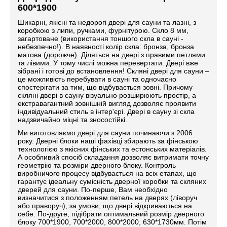
600*1900
Шикарні, якісні та недорогі двері для сауни та лазні, з
коробкою з липи, ручками, фурнітурою. Скло 8 мм,
загартоване (використання тоншого скла в сауні -
небезпечно!). В наявності колір скла: бронза, бронза
матова (дорожче). Діляться на двері з правими петлями
та лівими. У тому числі можна перевертати. Двері вже
зібрані і готові до встановлення! Скляні двері для сауни –
це можливість перебувати в сауні та одночасно
спостерігати за тим, що відбувається зовні. Причому
скляні двері в сауну візуально розширюють простір, а
екстравагантний зовнішній вигляд дозволяє проявити
індивідуальний стиль в інтер'єрі. Двері в сауну зі скла
надзвичайно міцні та зносостійкі.
Ми виготовляємо двері для сауни починаючи з 2006
року. Дверні блоки наші фахівці збирають за фінською
технологією з якісних фінських та естонських матеріалів.
А особливий спосіб складання дозволяє витримати точну
геометрію та розміри дверного блоку. Контроль
виробничого процесу відбувається на всіх етапах, що
гарантує ідеальну сумісність дверної коробки та скляних
дверей для сауни. По-перше, Вам необхідно
визначитися з положенням петель на дверях (ліворуч
або праворуч), за умови, що двері відкриваються на
себе. По-друге, підібрати оптимальний розмір дверного
блоку 700*1900, 700*2000, 800*2000, 630*1730мм. Потім