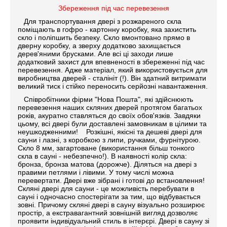
Збереження під час перевезення
Для транспортування двері з розжареного скла
поміщають в гофро - картонну коробку, яка захистить
скло і поліпшить безпеку. Скло вмонтовано прямо в
дверну коробку, а зверху додатково захищається
дерев'яними брусками. Але всі ці заходи лише
додатковий захист для впевненості в збереженні під час
перевезення. Адже матеріал, який використовується для
виробництва дверей - сталініт (!). Він здатний витримати
великий тиск і стійко переносить серйозні навантаження.
Співробітники фірми "Нова Пошта", які здійснюють
перевезення наших скляних дверей протягом багатьох
років, акуратно ставляться до своїх обов'язків. Завдяки
цьому, всі двері були доставлені замовникам в цілими та
неушкодженними!
Розкішні, якісні та дешеві двері для
сауни і лазні, з коробкою з липи, ручками, фурнітурою.
Скло 8 мм, загартоване (використання більш тонкого
скла в сауні - небезпечно!). В наявності колір скла:
бронза, бронза матова (дорожче). Діляться на двері з
правими петлями і лівими. У тому числі можна
перевертати. Двері вже зібрані і готові до встановлення!
Скляні двері для сауни - це можливість перебувати в
сауні і одночасно спостерігати за тим, що відбувається
зовні. Причому скляні двері в сауну візуально розширює
простір, а екстравагантний зовнішній вигляд дозволяє
проявити індивідуальний стиль в інтерєрі. Двері в сауну зі