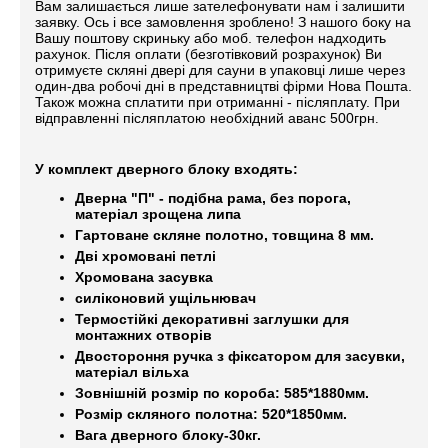
Вам залишається лише зателефонувати нам і залишити
заявку. Ось і все замовлення зроблено! З нашого боку на
Вашу поштову скриньку або моб. телефон надходить
рахунок. Після оплати (безготівковий розрахунок) Ви
отримуєте скляні двері для сауни в упаковці лише через
один-два робочі дні в представництві фірми Нова Пошта.
Також можна сплатити при отриманні - післяплату. При
відправленні післяплатою необхідний аванс 500грн
.
У комплект дверного блоку входять:
Дверна "П" - подібна рама, без порога,
матеріал зрощена липа
Гартоване скляне полотно, товщина 8 мм.
Дві хромовані петлі
Хромована засувка
силіконовий ущільнювач
Термостійкі декоративні заглушки для
монтажних отворів
Двостороння ручка з фіксатором для засувки,
матеріал вільха
Зовнішній розмір по короба: 585*1880мм.
Розмір скляного полотна: 520*1850мм.
Вага дверного блоку-30кг.