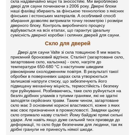
скла надзвичайно міцні та зносостійкі. Ми виробляємо
двері для сауни починаючи з 2006 року. Дверні блоки
наші фахівці збирають за фінською технологією з якісних
фінських і естонських матеріалів. А особливий спосіб
збирання дозволяє витримати точну геометрію і розміри
дверного блоку. Контроль виробничого процесу
відбувається на всіх етапах, що гарантує ідеальну
сумісність дверної коробки і скляних дверей для сауни.
Скло для дверей
Двері для сауни Valte зі скла товщиною 8 мм мають
приємний бронзовий відтінок. Сталініт (загартоване скло,
загартоване скло, кальонка) - скло, нагріте до
температури 650-680 °C з наступним швидким
рівномірним охолодженням повітря. В результаті такої
обробки в поверхневих шарах скла утворюються
залишкові напруги стиску, що забезпечують його
підвищену механічну міцність, термостійкість і безпеку
при руйнуванні. Розбиваючись, таке скло руйнується на
безліч дрібних уламків з тупими гранями, які не здатні
заподіяти серйозних травм. Таким чином, загартоване
скло має 3 основнимі корисні властивості, кожне з яких
має своє призначення в промисловості. Завдяки цьому
скло отримало назву сталініт. Йому байдужі прямі сильні
удари. Але навіть якщо дуже сильний тиск призведе до
деформації, то скло буде безпечним для людини, так як
дрібні гранули не принесуть ніякої шкоди.