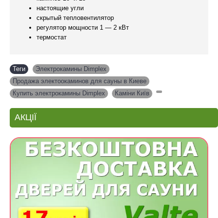
настоящие угли
скрытый тепловентилятор
регулятор мощности 1 — 2 кВт
термостат
Теги
Электрокамины Dimplex
,
Продажа электоокаминов для сауны в Киеве
,
Купить электрокамины Dimplex
,
Каміни Київ
,
АКЦІЇ