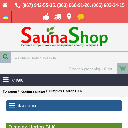
(067) 942-55-35
,
(063) 068-91-20
,
(066) 603-34-15
0 товар (товарів) - 0 грн.
КАТАЛОГ
>
> Dimplex Horton BLK
Головна
Каміни та інше
Фильтры
Dimplex Horton BLK