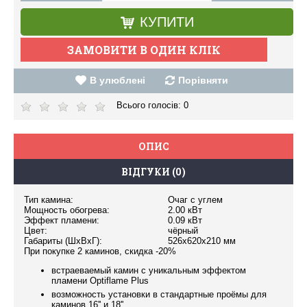
КУПИТИ
В улюблені
Порівняти
Всього голосів:
0
ОПИС
ВІДГУКИ (0)
Тип камина:
Очаг с углем
Мощность обогрева:
2.00 кВт
Эффект пламени:
0.09 кВт
Цвет:
чёрный
Габариты (ШxВxГ):
526х620х210 мм
При покупке 2 каминов, скидка -20%
встраеваемый камин с уникальным эффектом
пламени Optiflame Plus
возможность установки в стандартные проёмы для
каминов 16'' и 18''