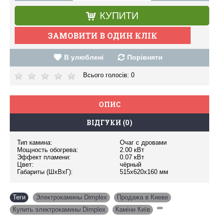
КУПИТИ
В улюблені
Порівняти
Всього голосів:
0
ОПИС
ВІДГУКИ (0)
Тип камина:
Очаг с дровами
Мощность обогрева:
2.00 кВт
Эффект пламени:
0.07 кВт
Цвет:
чёрный
Габариты (ШxВxГ):
515х620х160 мм
Теги
Электрокамины Dimplex
,
Продажа в Киеве
,
Купить электрокамины Dimplex
,
Каміни Київ
,