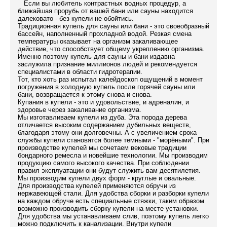
Если вы любитель контрастных водных процедур, а
ближайшая прорубь от вашей бани или сауны находится
далековато - без купели не обойтись.
Традиционная купель для сауны или бани - это своеобразный
бассейн, наполненный прохладной водой. Резкая смена
температуры оказывает на организм закаливающее
действие, что способствует общему укреплению организма.
Именно поэтому купель для сауны и бани издавна
заслужила признание миллионов людей и рекомендуется
специалистами в области гидротерапии.
Тот, кто хоть раз испытал калейдоскоп ощущений в момент
погружения в холодную купель после горячей сауны или
бани, возвращается к этому снова и снова.
Купания в купели - это и удовольствие, и адреналин, и
здоровье через закаливание организма.
Мы изготавливаем купели из дуба. Эта порода дерева
отличается высоким содержанием дубильных веществ,
благодаря этому они долговечны. А с увеличением срока
службы купели становятся более темными - "морёными". При
производстве купелей мы сочетаем вековые традиции
бондарного ремесла и новейшие технологии. Мы производим
продукцию самого высокого качества. При соблюдении
правил эксплуатации они будут служить вам десятилетия.
Мы производим купели двух форм - круглые и овальные.
Для производства купелей применяются обручи из
нержавеющей стали. Для удобства сборки и разборки купели
на каждом обруче есть специальные стяжки, таким образом
возможно производить сборку купели на месте установки.
Для удобства мы устанавливаем слив, поэтому купель легко
можно подключить к канализации. Внутри купели