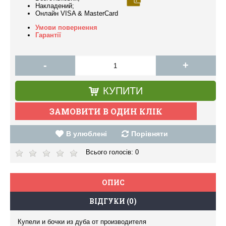
Накладений;
Онлайн VISA & MasterCard
Умови повернення
Гарантії
-
+
КУПИТИ
В улюблені
Порівняти
Всього голосів:
0
ОПИС
ВІДГУКИ (0)
Купели и бочки из дуба от производителя