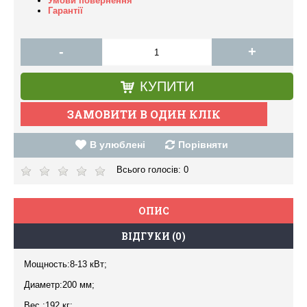
Умови повернення
Гарантії
-
+
КУПИТИ
В улюблені
Порівняти
Всього голосів:
0
ОПИС
ВІДГУКИ (0)
Мощность:8-13 кВт;
Диаметр:200 мм;
Вес :192 кг;