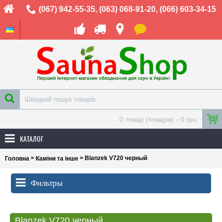
(067) 942-55-35
,
(063) 068-91-20
,
(066) 603-34-15
0 товар (товарів) - 0 грн.
КАТАЛОГ
>
> Blanzek V720 черный
Головна
Каміни та інше
Фильтры
Blanzek V720 черный