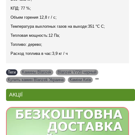
КПД: 77 %;
Объем горения 12,8 г / с;
Температура выхлопных газов на выходе:351 °C C;
Тепловая мощность:12 Па;
Топливо: дерево;
Расход топлива в час:3,9 кг / ч
Теги
Камины Blanzek
,
Blanzek V720 черный
,
Купить камин Blanzek Украина
,
Каміни Київ
,
АКЦІЇ