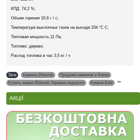
КПД: 74,2 %;
Объем горения 10,6 г / с;
Температура выхлопных газов на выходе:334 °C C;
Тепловая мощность:11 Па;
Топливо: дерево;
Расход топлива в час:3,5 кг / ч
Теги
Камины Blanzek
,
Продажа каминов в Киеве
,
Купить камин Blanzek Украина недорого
,
Каміни Київ
,
АКЦІЇ