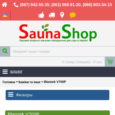
(067) 942-55-35
,
(063) 068-91-20
,
(066) 603-34-15
0 товар (товарів) - 0 грн.
КАТАЛОГ
>
> Blanzek V700P
Головна
Каміни та інше
Фильтры
Blanzek V700P