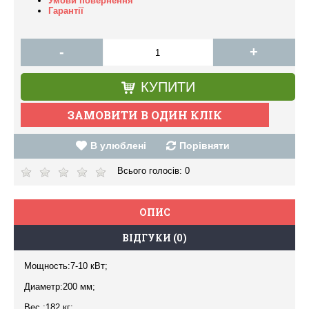
Умови повернення
Гарантії
-
+
КУПИТИ
В улюблені
Порівняти
Всього голосів:
0
ОПИС
ВІДГУКИ (0)
Мощность:7-10 кВт;
Диаметр:200 мм;
Вес :182 кг;