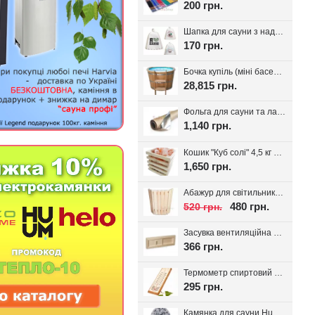
200 грн.
Шапка для сауни з надписом, білий фетр 100%, вибір надпису
170 грн.
Бочка купіль (міні басейн) з дуба + PP вставка
28,815 грн.
Фольга для сауни та лазні на паперовій основі, 30 м.кв. Україна
1,140 грн.
Кошик "Куб солі" 4,5 кг з тибетської солі, для лазні та сауни
1,650 грн.
Абажур для світильника Трапеція, липа
480 грн.
520 грн.
Засувка вентиляційна для лазні, липа Tesli
366 грн.
Термометр спиртовий для лазні Віктер-1
295 грн.
Камянка для сауни Huum Drop 9 кВт