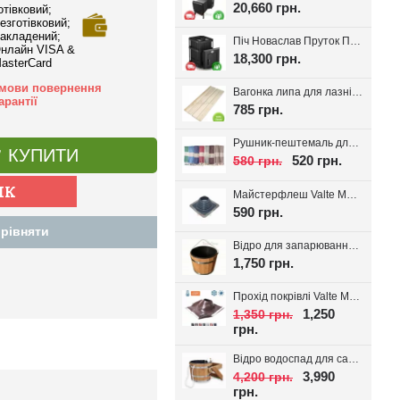
20,660 грн.
отівковий;
езготівковий;
акладений;
Піч Новаслав Пруток ПКС-01П, до 12м.куб.
нлайн VISA &
18,300 грн.
asterCard
мови повернення
Вагонка липа для лазні Valte Classic 70*14мм. (Перший сорт)
арантії
785 грн.
Рушник-пештемаль для лазні, хамаму, на пляж Діамант, вибір кольору
КУПИТИ
520 грн.
580 грн.
Майстерфлеш Valte MF180 силікон 100-180мм
590 грн.
рівняти
Відро для запарювання віників з пластиковою вставкою 16л.
1,750 грн.
Прохід покрівлі Valte MF320 D180-320мм 20-45°
1,250
1,350 грн.
грн.
Відро водоспад для сауни + вставка 20л
3,990
4,200 грн.
грн.