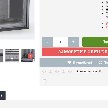
Г
Б
Н
О
M
У
Г
-
+
В улюблені
По
Всього голосів:
0
)