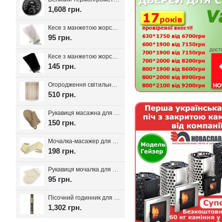
1,608 грн.
Кесе з манжетою жорсткість мяка, Kelebekkese (Манжета)
95 грн.
Кесе з манжетою жорсткість середня, Kelebekkese Black (Чорний колір)
145 грн.
Огородження світильника для лазні та сауни Олімп
510 грн.
Рукавиця масажна для лазні та сауни з льону
150 грн.
Мочалка-масажер для лазні та сауни з ручками 80см.
198 грн.
Рукавиця мочалка для лазні та хамаму двостороння з сизалі
95 грн.
Пісочний годинник для лазні Harvia Helmi Chocolate
1,302 грн.