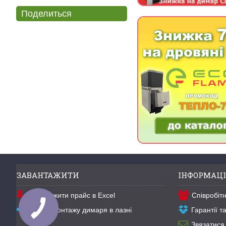
Поделиться
ЗАВАНТАЖИТИ
ІНФОРМАЦІ
Завантажити прайс в Excel
Співробіт
Схема монтажу димаря в лазні
Гарантії 
Звязатися