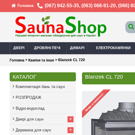
(067) 942-55-35
,
(063) 068-91-20
,
(066) 6
Головна
ДВЕРІ
ДРОВЯНІ ПЕЧІ
ДИМАРІ
ЕЛЕКТРОКАМЯНКИ
>
> Blanzek CL 720
Головна
Каміни та інше
КАТАЛОГ
Blanzek CL 720
Комплектація бань та саун
РОЗПРОДАЖ
Відро-водоспад
+
Двері для саун
+
Деревина для саун