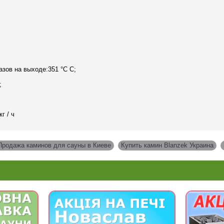
зов на выходе:351 °C C;
;
г / ч
Продажа каминов для сауны в Киеве
,
Купить камин Blanzek Украина
,