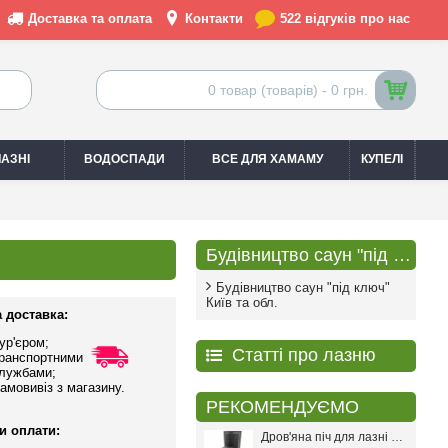
Доставка та оплата
Контакти
522 відгуків про нас
0 товар (товарів) - 0 грн.
АЗНІ
ВОДОСПАДИ
ВСЕ ДЛЯ ХАМАМУ
КУПЕЛІ
Будівництво саун "під ключ"
Будівництво саун "під ключ"
Київ та обл.
 доставка:
ур'єром;
Статті про лазню
ранспортними
лужбами;
амовивіз з магазину.
РЕКОМЕНДУЄМО
и оплати:
Дров'яна піч для лазні PAL PR-18L