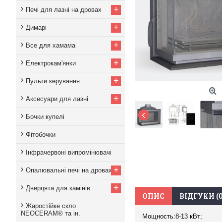
+
Печі для лазні на дровах
+
Димарі
+
Все для хамама
+
Електрокам'янки
+
Пульти керування
+
Аксесуари для лазні
Бочки купелі
Фітобочки
Інфрачервоні випромінювачі
+
Опалювальні печі на дровах
+
Дверцята для камінів
ОПИС
ВІДГУКИ (0
Жаростійке скло
NEOCERAM® та ін.
Мощность:8-13 кВт;