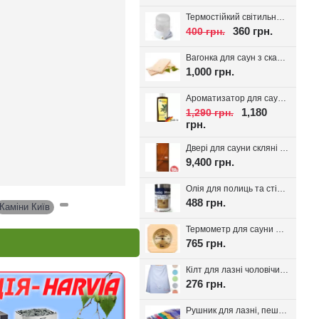
Термостійкий світильник для сауни Lindner, кераміка IP54
360 грн.
400 грн.
Вагонка для саун з скандинавської ялини з дрібним сучком 14*95(85)
1,000 грн.
Ароматизатор для сауни Spitzner SAUNAMED 190мл.
1,180
1,290 грн.
грн.
Двері для сауни скляні VALTE Бронза 700*1900
9,400 грн.
Олія для полиць та стін сауни Bionic House 0.8л, Україна
488 грн.
Каміни Київ
,
Термометр для сауни Sawo 220-TP
765 грн.
Кілт для лазні чоловічий, вафельне полотно
276 грн.
Рушник для лазні, пештемаль Класика, 1шт