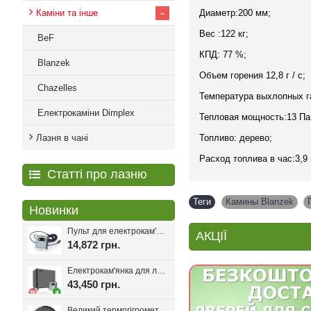
-
Каміни та інше
Диаметр:200 мм;
Вес :122 кг;
BeF
КПД: 77 %;
Blanzek
Объем горения 12,8 г / с;
Chazelles
Температура выхлопных га
Електрокаміни Dimplex
Тепловая мощность:13 Па
Лазня в чані
Топливо: дерево;
Расход топлива в час:3,9 к
Статті про лазню
Теги
Камины Blanzek
,
Новинки
Пульт для електрокам'янки EcoFlame Con-6, 18-25 кВт.
АКЦІЇ
14,872 грн.
Електрокам'янка для лазні Eco Flame SAM D-27 27 кВт + пульт CON6
43,450 грн.
Великий термогігрометр для лазні Tesli D205 Black