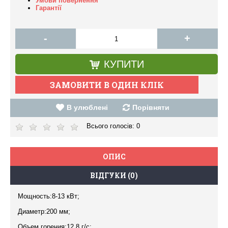
Умови повернення
Гарантії
-
+
КУПИТИ
В улюблені
Порівняти
Всього голосів:
0
ОПИС
ВІДГУКИ (0)
Мощность:8-13 кВт;
Диаметр:200 мм;
Объем горения:12,8 г/с;