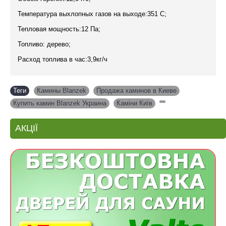
Температура выхлопных газов на выходе:351 C;
Тепловая мощность:12 Па;
Топливо: дерево;
Расход топлива в час:3,9кг/ч
Теги
Камины Blanzek
,
Продажа каминов в Киеве
,
Купить камин Blanzek Украина
,
Каміни Київ
,
АКЦІЇ