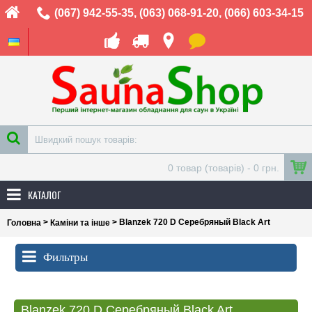
(067) 942-55-35
,
(063) 068-91-20
,
(066) 603-34-15
0 товар (товарів) - 0 грн.
КАТАЛОГ
>
> Blanzek 720 D Серебряный Black Art
Головна
Каміни та інше
Фильтры
Blanzek 720 D Серебряный Black Art