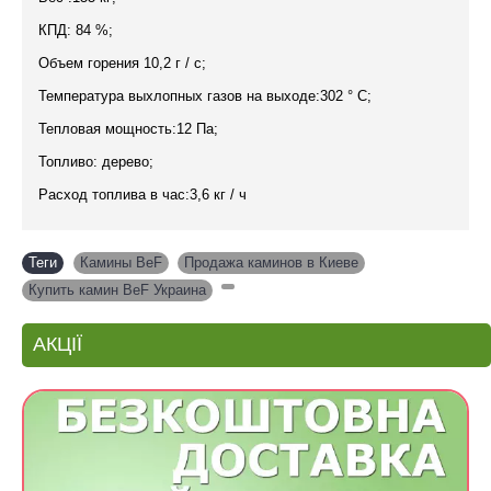
КПД: 84 %;
Объем горения 10,2 г / с;
Температура выхлопных газов на выходе:302 ° C;
Тепловая мощность:12 Па;
Топливо: дерево;
Расход топлива в час:3,6 кг / ч
Теги
Камины BeF
,
Продажа каминов в Киеве
,
Купить камин BeF Украина
,
АКЦІЇ