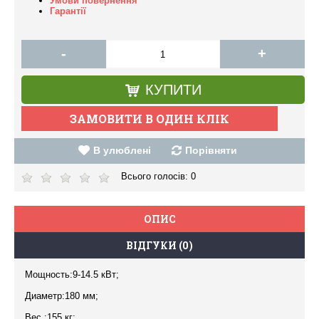
Умови повернення
Гарантії
-
+
КУПИТИ
В улюблені
Порівняти
Всього голосів:
0
ОПИС
ВІДГУКИ (0)
Мощность:9-14.5 кВт;
Диаметр:180 мм;
Вес :155 кг;