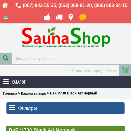
(067) 942-55-35
,
(063) 068-91-20
,
(066) 603-34-15
0 товар (товарів) - 0 грн.
КАТАЛОГ
>
> BeF V730 Black Art Черный
Головна
Каміни та інше
Фильтры
BeF V730 Black Art Черный