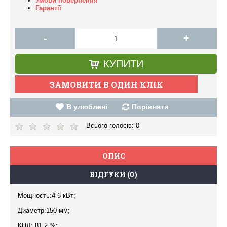
Умови повернення
Гарантії
-
+
КУПИТИ
В улюблені
Порівняти
Всього голосів:
0
ОПИС
ВІДГУКИ (0)
Мощность:4-6 кВт;
Диаметр:150 мм;
КПД: 81,2 %;