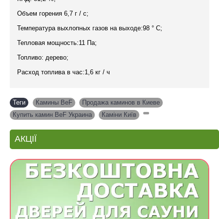
Объем горения 6,7 г / с;
Температура выхлопных газов на выходе:98 ° C;
Тепловая мощность:11 Па;
Топливо: дерево;
Расход топлива в час:1,6 кг / ч
Теги
Камины BeF
,
Продажа каминов в Киеве
,
Купить камин BeF Украина
,
Каміни Київ
,
АКЦІЇ