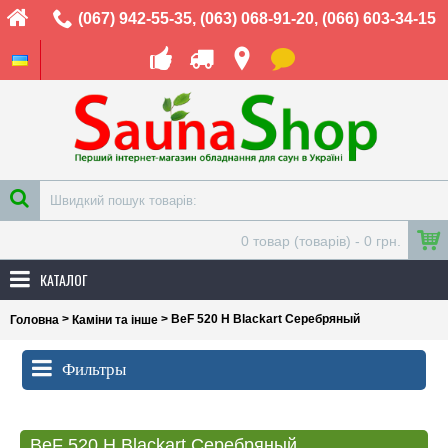
(067) 942-55-35
,
(063) 068-91-20
,
(066) 603-34-15
0 товар (товарів) - 0 грн.
КАТАЛОГ
>
> BeF 520 Н Blackart Серебряный
Головна
Каміни та інше
Фильтры
BeF 520 Н Blackart Серебряный