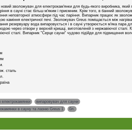
 новий зволожувач для електрокам'янки для будь-якого виробника, який 
аріння в сауні стає більш м'яким і приємним. Крім того, в банний зволож
рення неповторної атмосфери під час паріння. Випарник працює як зволо
дою каміння електричної печі. Зволожувач Greus поміщається між нагрі
вання резервуару вода випаровується і в сауні утворюється м'яка пара д
одою через отвори у верхній кришці, виготовленій з нержавіючої сталі. 
віючої сталі. Випарник "Серце сауни" чудово підійде для підвищення воло
мм
мм
м.
рж. сталь
л.
країна
я електрокамянки
,
випаровувач для сауни
,
окамянки в сауну та лазню Greus 1
,
0л.