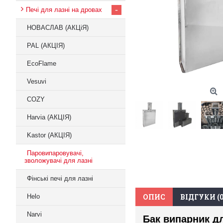
-
Печі для лазні на дровах
НОВАСЛАВ (АКЦіЯ)
PAL (АКЦІЯ)
EcoFlame
Vesuvi
COZY
Harvia (АКЦІЯ)
Kastor (АКЦІЯ)
Паровипаровувачі,
зволожувачі для лазні
Фінські печі для лазні
ОПИС
ВІДГУКИ (0
Helo
Narvi
Бак випарник дл