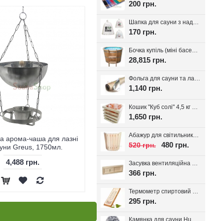
200 грн.
Шапка для сауни з надписом, білий фетр 100%, вибір надпису
170 грн.
Бочка купіль (міні басейн) з дуба + PP вставка
28,815 грн.
Фольга для сауни та лазні на паперовій основі, 30 м.кв. Україна
1,140 грн.
Кошик "Куб солі" 4,5 кг з тибетської солі, для лазні та сауни
1,650 грн.
Абажур для світильника Трапеція, липа
а арома-чаша для лазні
480 грн.
520 грн.
ауни Greus, 1750мл.
4,488 грн.
Засувка вентиляційна для лазні, липа Tesli
366 грн.
Термометр спиртовий для лазні Віктер-1
295 грн.
Камянка для сауни Huum Drop 9 кВт