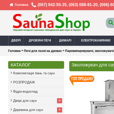
(067) 942-55-35
,
(063) 068-91-20
,
(066) 6
Головна
ДВЕРІ
ДРОВЯНІ ПЕЧІ
ДИМАРІ
ЕЛЕКТРОКАМЯНКИ
>
>
Головна
Печі для лазні на дровах
Паровипаровувачі, зволожувачі
КАТАЛОГ
Зволожувач для сау
Комплектація бань та саун
РОЗПРОДАЖ
Відро-водоспад
+
Двері для саун
+
Деревина для саун