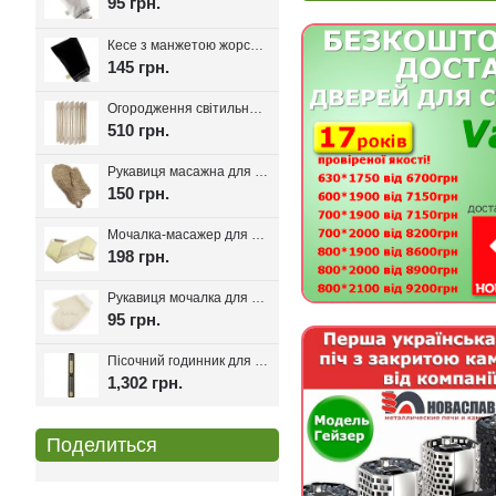
95 грн.
Кесе з манжетою жорсткість середня, Kelebekkese Black (Чорний колір)
145 грн.
Огородження світильника для лазні та сауни Олімп
510 грн.
Рукавиця масажна для лазні та сауни з льону
150 грн.
Мочалка-масажер для лазні та сауни з ручками 80см.
198 грн.
Рукавиця мочалка для лазні та хамаму двостороння з сизалі
95 грн.
Пісочний годинник для лазні Harvia Helmi Chocolate
1,302 грн.
Поделиться