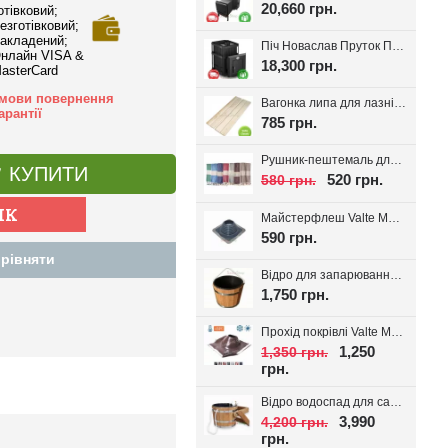
20,660 грн.
отівковий;
езготівковий;
акладений;
Піч Новаслав Пруток ПКС-01П, до 12м.куб.
нлайн VISA &
18,300 грн.
asterCard
мови повернення
Вагонка липа для лазні Valte Classic 70*14мм. (Перший сорт)
арантії
785 грн.
Рушник-пештемаль для лазні, хамаму, на пляж Діамант, вибір кольору
КУПИТИ
520 грн.
580 грн.
Майстерфлеш Valte MF180 силікон 100-180мм
590 грн.
рівняти
Відро для запарювання віників з пластиковою вставкою 16л.
1,750 грн.
Прохід покрівлі Valte MF320 D180-320мм 20-45°
1,250
1,350 грн.
грн.
Відро водоспад для сауни + вставка 20л
3,990
4,200 грн.
грн.