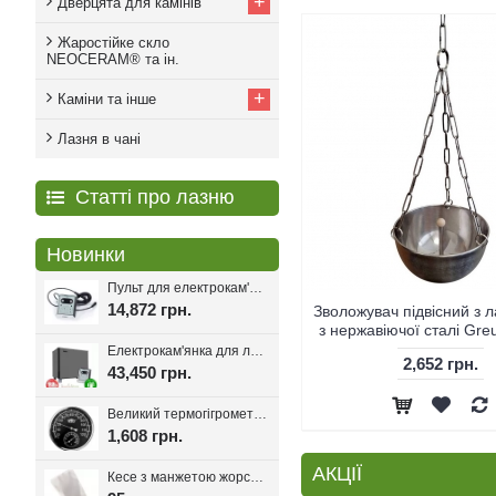
+
Дверцята для камінів
Жаростійке скло
NEOCERAM® та ін.
+
Каміни та інше
Лазня в чані
Статті про лазню
Новинки
Пульт для електрокам'янки EcoFlame Con-6, 18-25 кВт.
14,872 грн.
Зволожувач підвісний з
з нержавіючої сталі Gre
Електрокам'янка для лазні Eco Flame SAM D-27 27 кВт + пульт CON6
2,652 грн.
43,450 грн.
Великий термогігрометр для лазні Tesli D205 Black
1,608 грн.
АКЦІЇ
Кесе з манжетою жорсткість мяка, Kelebekkese (Манжета)