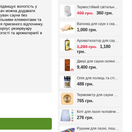
підвищує вологість у
Термостійкий світильник для сауни Lindner, кераміка IP54
увач можна додавати
360 грн.
400 грн.
жувач сауни без
вальними елементами та
Вагонка для саун з скандинавської ялини з дрібним сучком 14*95(85)
ля приємного відпочинку.
Корпус резервуару
1,000 грн.
гості та ароматерапії в
Ароматизатор для сауни Spitzner SAUNAMED 190мл.
1,180
1,290 грн.
грн.
Двері для сауни скляні VALTE Бронза 700*1900
9,400 грн.
Олія для полиць та стін сауни Bionic House 0.8л, Україна
488 грн.
Термометр для сауни Sawo 220-TP
765 грн.
Кілт для лазні чоловічий, вафельне полотно
276 грн.
Рушник для лазні, пештемаль Класика, 1шт