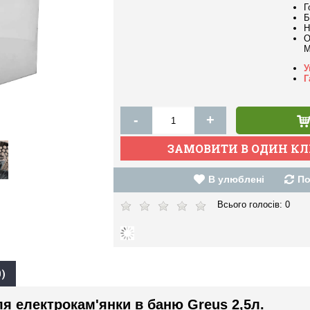
Г
Б
Н
О
M
У
Г
-
+
В улюблені
По
Всього голосів:
0
)
я електрокам'янки в баню Greus 2,5л.