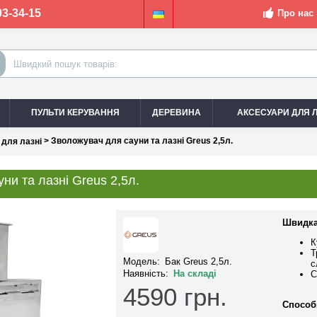
03-34-15
Про нас
ПУЛЬТИ КЕРУВАННЯ
ДЕРЕВИНА
АКСЕСУАРИ ДЛЯ Л
> Зволожувач для сауни та лазні Greus 2,5л.
 для лазні
ни та лазні Greus 2,5л.
Швидка
К
Т
Модель:
Бак Greus 2,5л.
с
Наявність:
На складі
С
4590
грн.
Способ