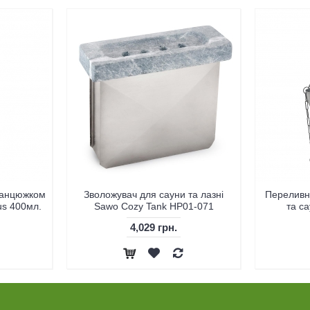
 ланцюжком
Зволожувач для сауни та лазні
Переливн
us 400мл.
Sawo Cozy Tank HP01-071
та с
4,029 грн.