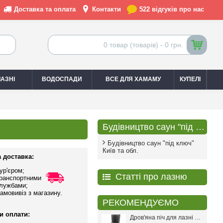
Доставка та оплата
Контакти
522 відгуків про нас
0 товар (товарів) - 0 грн.
АЗНІ
ВОДОСПАДИ
ВСЕ ДЛЯ ХАМАМУ
КУПЕЛІ
Будівництво саун "під ключ"
Будівництво саун "під ключ"
Київ та обл.
 доставка:
ур'єром;
Статті про лазню
ранспортними
лужбами;
амовивіз з магазину.
РЕКОМЕНДУЄМО
и оплати:
Дров'яна піч для лазні PAL PR-18L