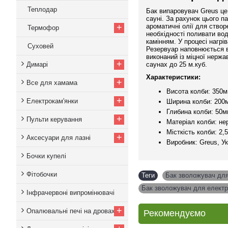
Теплодар
Бак випаровувач Greus це
сауні. За рахунок цього п
+
ароматичні олії для ство
Термофор
необхідності поливати во
камінням. У процесі нагрі
Суховей
Резервуар наповнюється в
виконаний із міцної нержа
+
Димарі
саунах до 25 м.куб.
Характеристики:
+
Все для хамама
Висота колби: 350
+
Електрокам'янки
Ширина колби: 200
Глибина колби: 50м
+
Пульти керування
Матеріал колби: не
Місткість колби: 2,5
+
Аксесуари для лазні
Виробник: Greus, У
Бочки купелі
Фітобочки
Теги
Бак зволожувач дл
Бак зволожувач для електр
Інфрачервоні випромінювачі
+
Опалювальні печі на дровах
Рекомендуємо